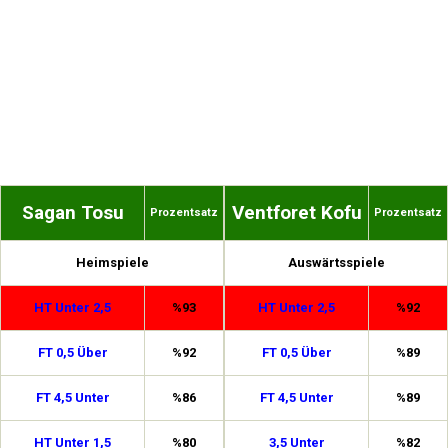
Sagan Tosu
Ventforet Kofu
Prozentsatz
Prozentsatz
Heimspiele
Auswärtsspiele
HT Unter 2,5
%93
HT Unter 2,5
%92
FT 0,5 Über
%92
FT 0,5 Über
%89
FT 4,5 Unter
%86
FT 4,5 Unter
%89
HT Unter 1,5
%80
3,5 Unter
%82