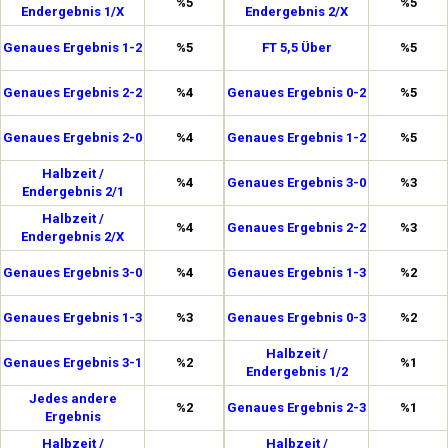
%5
%5
Endergebnis 1/X
Endergebnis 2/X
Genaues Ergebnis 1-2
%5
FT 5,5 Über
%5
Genaues Ergebnis 2-2
%4
Genaues Ergebnis 0-2
%5
Genaues Ergebnis 2-0
%4
Genaues Ergebnis 1-2
%5
Halbzeit /
%4
Genaues Ergebnis 3-0
%3
Endergebnis 2/1
Halbzeit /
%4
Genaues Ergebnis 2-2
%3
Endergebnis 2/X
Genaues Ergebnis 3-0
%4
Genaues Ergebnis 1-3
%2
Genaues Ergebnis 1-3
%3
Genaues Ergebnis 0-3
%2
Halbzeit /
Genaues Ergebnis 3-1
%2
%1
Endergebnis 1/2
Jedes andere
%2
Genaues Ergebnis 2-3
%1
Ergebnis
Halbzeit /
Halbzeit /