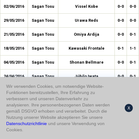
02/06/2016
Sagan Tosu
Vissel Kobe
0-0
0-0
29/05/2016
Sagan Tosu
Urawa Reds
0-0
0-0
21/05/2016
Sagan Tosu
Omiya Ardija
0-0
0-1
18/05/2016
Sagan Tosu
Kawasaki Frontale
0-1
1-1
04/05/2016
Sagan Tosu
Shonan Bellmare
0-0
0-1
24/04/2016
Sagan Tosu
Júbilo Iwata
0-0
0-1
Wir verwenden Cookies, um notwendige Website-
06/04/2016
Sagan Tosu
Vegalta Sendai
1-0
1-1
Funktionen bereitzustellen, Ihre Erfahrung zu
verbessern und unseren Datenverkehr zu
02/04/2016
Sagan Tosu
Kashiwa Reysol
1-0
1-1
analysieren. Ihre personenbezogenen Daten werden
X
gemäß DSGVO erhoben und verarbeitet. Durch die
Nutzung unserer Website akzeptieren Sie unsere
12/03/2016
Sagan Tosu
Ventforet Kofu
0-1
1-1
Datenschutzrichtlinie
und unsere Verwendung von
Cookies.
27/02/2016
Sagan Tosu
Avispa Fukuoka
1-0
2-1