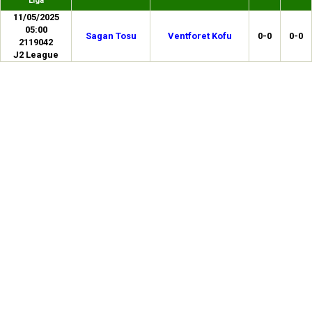
Liga
11/05/2025
05:00
Sagan Tosu
Ventforet Kofu
0-0
0-0
2119042
J2 League