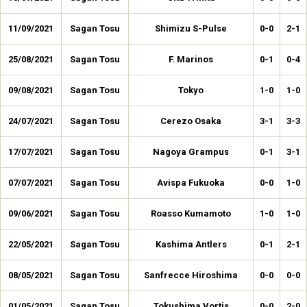
11/09/2021
Sagan Tosu
Shimizu S-Pulse
0-0
2-1
25/08/2021
Sagan Tosu
F. Marinos
0-1
0-4
09/08/2021
Sagan Tosu
Tokyo
1-0
1-0
24/07/2021
Sagan Tosu
Cerezo Osaka
3-1
3-3
17/07/2021
Sagan Tosu
Nagoya Grampus
0-1
3-1
07/07/2021
Sagan Tosu
Avispa Fukuoka
0-0
1-0
09/06/2021
Sagan Tosu
Roasso Kumamoto
1-0
1-0
22/05/2021
Sagan Tosu
Kashima Antlers
0-1
2-1
08/05/2021
Sagan Tosu
Sanfrecce Hiroshima
0-0
0-0
01/05/2021
Sagan Tosu
Tokushima Vortis
0-0
2-0