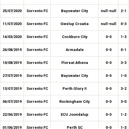
25/07/2020
Sorrento FC
Bayswater City
null-null
2-1
11/07/2020
Sorrento FC
Gwelup Croatia
null-null
0-3
14/03/2020
Sorrento FC
Cockburn City
0-0
1-3
24/08/2019
Sorrento FC
Armadale
0-0
0-1
10/08/2019
Sorrento FC
Floreat Athena
0-0
3-3
27/07/2019
Sorrento FC
Bayswater City
0-0
1-0
13/07/2019
Sorrento FC
Perth Glory II
0-0
3-2
06/07/2019
Sorrento FC
Rockingham City
0-0
3-0
22/06/2019
Sorrento FC
ECU Joondalup
0-0
1-2
01/06/2019
Sorrento FC
Perth SC
0-0
1-3