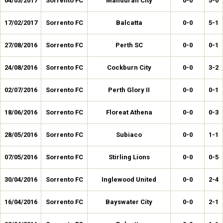
04/03/2017
Sorrento FC
Mandurah City
0-0
5-0
17/02/2017
Sorrento FC
Balcatta
0-0
5-1
27/08/2016
Sorrento FC
Perth SC
0-0
0-1
24/08/2016
Sorrento FC
Cockburn City
0-0
3-2
02/07/2016
Sorrento FC
Perth Glory II
0-0
0-1
18/06/2016
Sorrento FC
Floreat Athena
0-0
0-3
28/05/2016
Sorrento FC
Subiaco
0-0
1-1
07/05/2016
Sorrento FC
Stirling Lions
0-0
0-5
30/04/2016
Sorrento FC
Inglewood United
0-0
2-4
16/04/2016
Sorrento FC
Bayswater City
0-0
2-1