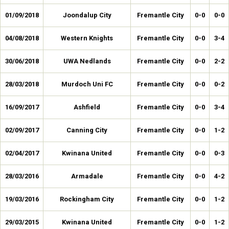
01/09/2018
Joondalup City
Fremantle City
0-0
0-0
04/08/2018
Western Knights
Fremantle City
0-0
3-4
30/06/2018
UWA Nedlands
Fremantle City
0-0
2-2
28/03/2018
Murdoch Uni FC
Fremantle City
0-0
0-2
16/09/2017
Ashfield
Fremantle City
0-0
3-4
02/09/2017
Canning City
Fremantle City
0-0
1-2
02/04/2017
Kwinana United
Fremantle City
0-0
0-3
28/03/2016
Armadale
Fremantle City
0-0
4-2
19/03/2016
Rockingham City
Fremantle City
0-0
1-2
29/03/2015
Kwinana United
Fremantle City
0-0
1-2