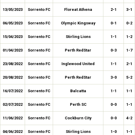
13/05/2023
Sorrento FC
Floreat Athena
2-1
3-1
06/05/2023
Sorrento FC
Olympic Kingsway
0-1
0-2
15/04/2023
Sorrento FC
Stirling Lions
1-1
1-2
01/04/2023
Sorrento FC
Perth RedStar
0-3
1-7
23/08/2022
Sorrento FC
Inglewood United
1-1
2-1
20/08/2022
Sorrento FC
Perth RedStar
3-0
5-2
16/07/2022
Sorrento FC
Balcatta
1-1
1-1
02/07/2022
Sorrento FC
Perth SC
0-0
1-1
11/06/2022
Sorrento FC
Cockburn City
0-0
4-2
04/06/2022
Sorrento FC
Stirling Lions
1-0
1-1