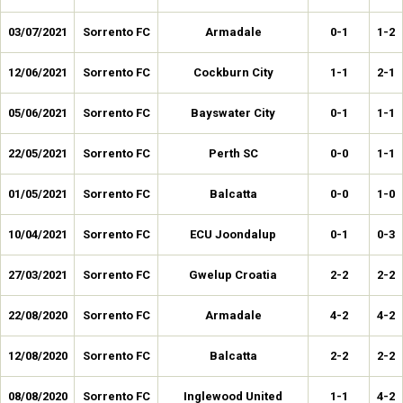
03/07/2021
Sorrento FC
Armadale
0-1
1-2
12/06/2021
Sorrento FC
Cockburn City
1-1
2-1
05/06/2021
Sorrento FC
Bayswater City
0-1
1-1
22/05/2021
Sorrento FC
Perth SC
0-0
1-1
01/05/2021
Sorrento FC
Balcatta
0-0
1-0
10/04/2021
Sorrento FC
ECU Joondalup
0-1
0-3
27/03/2021
Sorrento FC
Gwelup Croatia
2-2
2-2
22/08/2020
Sorrento FC
Armadale
4-2
4-2
12/08/2020
Sorrento FC
Balcatta
2-2
2-2
08/08/2020
Sorrento FC
Inglewood United
1-1
4-2