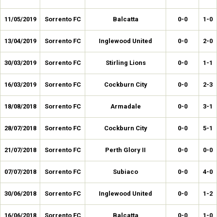
11/05/2019
Sorrento FC
Balcatta
0-0
1-0
13/04/2019
Sorrento FC
Inglewood United
0-0
2-0
30/03/2019
Sorrento FC
Stirling Lions
0-0
1-1
16/03/2019
Sorrento FC
Cockburn City
0-0
2-3
18/08/2018
Sorrento FC
Armadale
0-0
3-1
28/07/2018
Sorrento FC
Cockburn City
0-0
5-1
21/07/2018
Sorrento FC
Perth Glory II
0-0
0-0
07/07/2018
Sorrento FC
Subiaco
0-0
4-0
30/06/2018
Sorrento FC
Inglewood United
0-0
1-2
16/06/2018
Sorrento FC
Balcatta
0-0
1-0