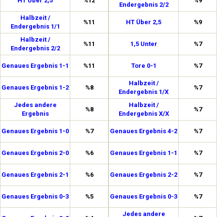
HT Über 2,5
%12
%9
Endergebnis 2/2
Halbzeit /
%11
HT Über 2,5
%9
Endergebnis 1/1
Halbzeit /
%11
1,5 Unter
%7
Endergebnis 2/2
Genaues Ergebnis 1-1
%11
Tore 0-1
%7
Halbzeit /
Genaues Ergebnis 1-2
%8
%7
Endergebnis 1/X
Jedes andere
Halbzeit /
%8
%7
Ergebnis
Endergebnis X/X
Genaues Ergebnis 1-0
%7
Genaues Ergebnis 4-2
%7
Genaues Ergebnis 2-0
%6
Genaues Ergebnis 1-1
%7
Genaues Ergebnis 2-1
%6
Genaues Ergebnis 2-2
%7
Genaues Ergebnis 0-3
%5
Genaues Ergebnis 0-3
%7
Jedes andere