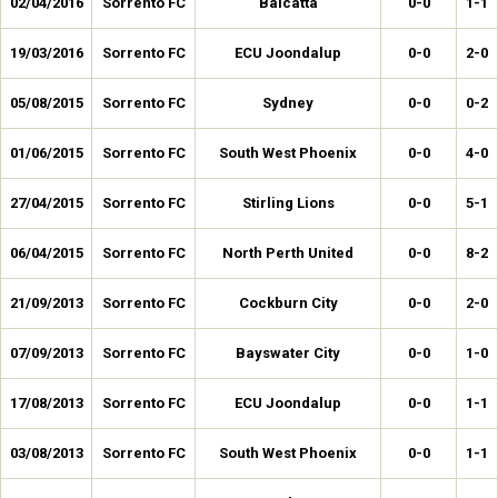
02/04/2016
Sorrento FC
Balcatta
0-0
1-1
19/03/2016
Sorrento FC
ECU Joondalup
0-0
2-0
05/08/2015
Sorrento FC
Sydney
0-0
0-2
01/06/2015
Sorrento FC
South West Phoenix
0-0
4-0
27/04/2015
Sorrento FC
Stirling Lions
0-0
5-1
06/04/2015
Sorrento FC
North Perth United
0-0
8-2
21/09/2013
Sorrento FC
Cockburn City
0-0
2-0
07/09/2013
Sorrento FC
Bayswater City
0-0
1-0
17/08/2013
Sorrento FC
ECU Joondalup
0-0
1-1
03/08/2013
Sorrento FC
South West Phoenix
0-0
1-1