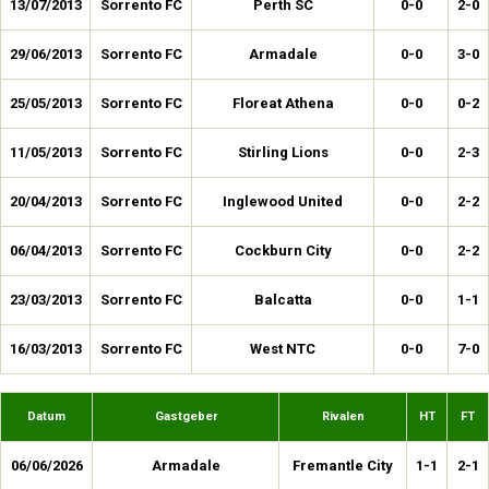
13/07/2013
Sorrento FC
Perth SC
0-0
2-0
29/06/2013
Sorrento FC
Armadale
0-0
3-0
25/05/2013
Sorrento FC
Floreat Athena
0-0
0-2
11/05/2013
Sorrento FC
Stirling Lions
0-0
2-3
20/04/2013
Sorrento FC
Inglewood United
0-0
2-2
06/04/2013
Sorrento FC
Cockburn City
0-0
2-2
23/03/2013
Sorrento FC
Balcatta
0-0
1-1
16/03/2013
Sorrento FC
West NTC
0-0
7-0
Datum
Gastgeber
Rivalen
HT
FT
06/06/2026
Armadale
Fremantle City
1-1
2-1