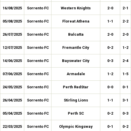
16/08/2025
Sorrento FC
Western Knights
2-0
2-1
05/08/2025
Sorrento FC
Floreat Athena
1-1
2-2
26/07/2025
Sorrento FC
Balcatta
2-0
2-0
12/07/2025
Sorrento FC
Fremantle City
0-2
1-2
14/06/2025
Sorrento FC
Bayswater City
0-3
2-4
07/06/2025
Sorrento FC
Armadale
1-2
1-5
24/05/2025
Sorrento FC
Perth RedStar
0-0
0-1
26/04/2025
Sorrento FC
Stirling Lions
1-1
3-1
05/04/2025
Sorrento FC
Perth SC
0-2
0-3
22/03/2025
Sorrento FC
Olympic Kingsway
0-1
0-2