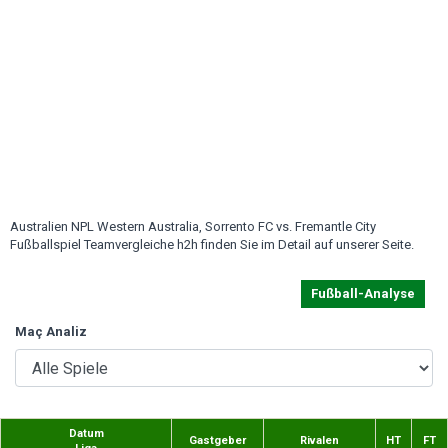
Australien NPL Western Australia, Sorrento FC vs. Fremantle City
Fußballspiel Teamvergleiche h2h finden Sie im Detail auf unserer Seite.
Fußball-Analyse
Maç Analiz
Datum
Gastgeber
Rivalen
HT
FT