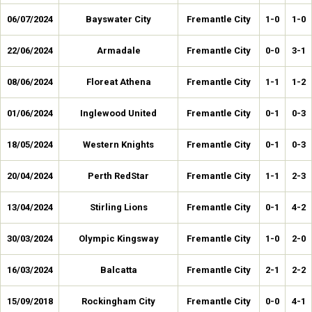
06/07/2024
Bayswater City
Fremantle City
1-0
1-0
22/06/2024
Armadale
Fremantle City
0-0
3-1
08/06/2024
Floreat Athena
Fremantle City
1-1
1-2
01/06/2024
Inglewood United
Fremantle City
0-1
0-3
18/05/2024
Western Knights
Fremantle City
0-1
0-3
20/04/2024
Perth RedStar
Fremantle City
1-1
2-3
13/04/2024
Stirling Lions
Fremantle City
0-1
4-2
30/03/2024
Olympic Kingsway
Fremantle City
1-0
2-0
16/03/2024
Balcatta
Fremantle City
2-1
2-2
15/09/2018
Rockingham City
Fremantle City
0-0
4-1