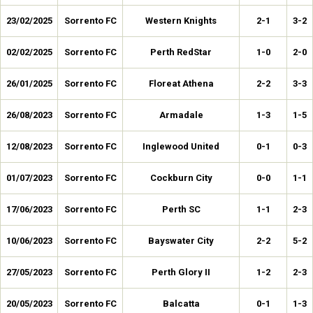
23/02/2025
Sorrento FC
Western Knights
2-1
3-2
02/02/2025
Sorrento FC
Perth RedStar
1-0
2-0
26/01/2025
Sorrento FC
Floreat Athena
2-2
3-3
26/08/2023
Sorrento FC
Armadale
1-3
1-5
12/08/2023
Sorrento FC
Inglewood United
0-1
0-3
01/07/2023
Sorrento FC
Cockburn City
0-0
1-1
17/06/2023
Sorrento FC
Perth SC
1-1
2-3
10/06/2023
Sorrento FC
Bayswater City
2-2
5-2
27/05/2023
Sorrento FC
Perth Glory II
1-2
2-3
20/05/2023
Sorrento FC
Balcatta
0-1
1-3