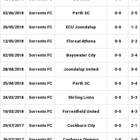
02/06/2018
Sorrento FC
Perth SC
0-0
2-5
26/05/2018
Sorrento FC
ECU Joondalup
0-0
1-2
12/05/2018
Sorrento FC
Floreat Athena
0-0
2-2
02/05/2018
Sorrento FC
Bayswater City
0-0
2-4
28/04/2018
Sorrento FC
Joondalup United
0-0
3-0
25/04/2018
Sorrento FC
Perth SC
0-0
3-4
24/03/2018
Sorrento FC
Stirling Lions
0-0
5-3
10/03/2018
Sorrento FC
Forrestfield United
0-0
4-3
29/07/2017
Sorrento FC
Cockburn City
0-0
2-1
26/07/2017
Sorrento FC
Canberra Olympic
1-0
1-0