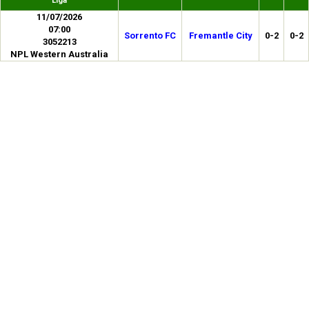
Liga
11/07/2026
07:00
Sorrento FC
Fremantle City
0-2
0-2
3052213
NPL Western Australia