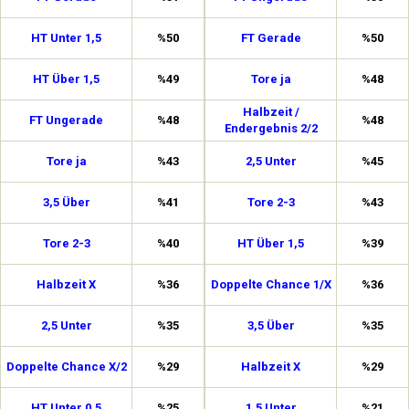
HT Unter 1,5
%50
FT Gerade
%50
HT Über 1,5
%49
Tore ja
%48
Halbzeit /
FT Ungerade
%48
%48
Endergebnis 2/2
Tore ja
%43
2,5 Unter
%45
3,5 Über
%41
Tore 2-3
%43
Tore 2-3
%40
HT Über 1,5
%39
Halbzeit X
%36
Doppelte Chance 1/X
%36
2,5 Unter
%35
3,5 Über
%35
Doppelte Chance X/2
%29
Halbzeit X
%29
HT Unter 0,5
%25
1,5 Unter
%21