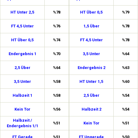
HT Unter 2,5
%78
HT Über 0,5
%79
FT 4,5 Unter
%76
1,5 Über
%78
HT Über 0,5
%74
FT 4,5 Unter
%78
Endergebnis 1
%70
3,5 Unter
%64
2,5 Über
%64
Endergebnis 2
%63
3,5 Unter
%58
HT Unter 1,5
%60
Halbzeit 1
%58
2,5 Über
%54
Kein Tor
%56
Halbzeit 2
%54
Halbzeit /
%51
Kein Tor
%51
Endergebnis 1/1
FT Gerade
%51
FT Ungerade
%50