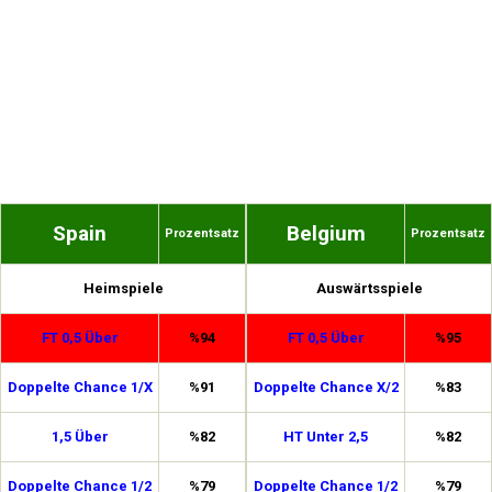
Spain
Belgium
Prozentsatz
Prozentsatz
Heimspiele
Auswärtsspiele
FT 0,5 Über
%94
FT 0,5 Über
%95
Doppelte Chance 1/X
%91
Doppelte Chance X/2
%83
1,5 Über
%82
HT Unter 2,5
%82
Doppelte Chance 1/2
%79
Doppelte Chance 1/2
%79