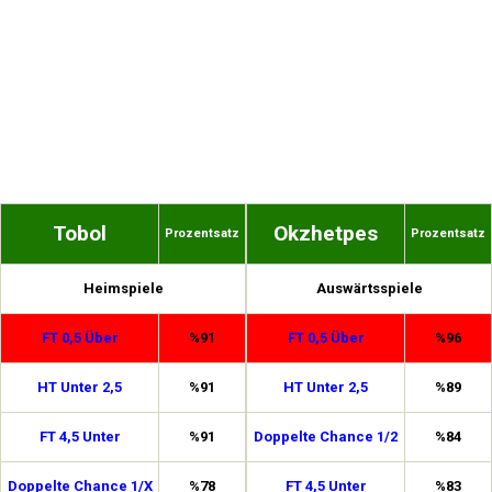
Tobol
Okzhetpes
Prozentsatz
Prozentsatz
Heimspiele
Auswärtsspiele
FT 0,5 Über
%91
FT 0,5 Über
%96
HT Unter 2,5
%91
HT Unter 2,5
%89
FT 4,5 Unter
%91
Doppelte Chance 1/2
%84
Doppelte Chance 1/X
%78
FT 4,5 Unter
%83