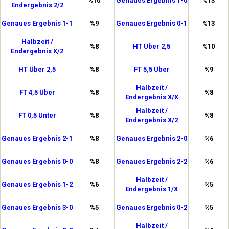
%10
Genaues Ergebnis 1-0
%13
Endergebnis 2/2
Genaues Ergebnis 1-1
%9
Genaues Ergebnis 0-1
%13
Halbzeit /
%8
HT Über 2,5
%10
Endergebnis X/2
HT Über 2,5
%8
FT 5,5 Über
%9
Halbzeit /
FT 4,5 Über
%8
%8
Endergebnis X/X
Halbzeit /
FT 0,5 Unter
%8
%8
Endergebnis X/2
Genaues Ergebnis 2-1
%8
Genaues Ergebnis 2-0
%6
Genaues Ergebnis 0-0
%8
Genaues Ergebnis 2-2
%6
Halbzeit /
Genaues Ergebnis 1-2
%6
%5
Endergebnis 1/X
Genaues Ergebnis 3-0
%5
Genaues Ergebnis 0-2
%5
Halbzeit /