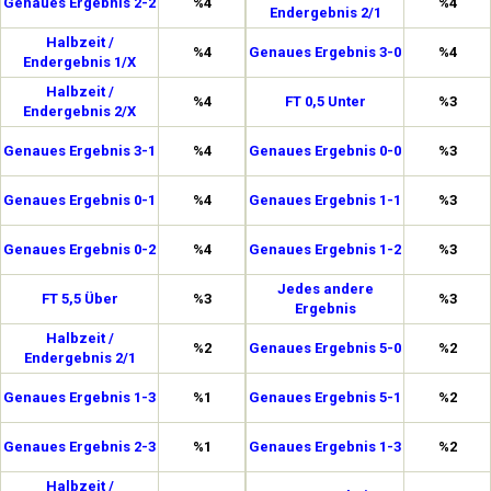
Genaues Ergebnis 2-2
%4
%4
Endergebnis 2/1
Halbzeit /
%4
Genaues Ergebnis 3-0
%4
Endergebnis 1/X
Halbzeit /
%4
FT 0,5 Unter
%3
Endergebnis 2/X
Genaues Ergebnis 3-1
%4
Genaues Ergebnis 0-0
%3
Genaues Ergebnis 0-1
%4
Genaues Ergebnis 1-1
%3
Genaues Ergebnis 0-2
%4
Genaues Ergebnis 1-2
%3
Jedes andere
FT 5,5 Über
%3
%3
Ergebnis
Halbzeit /
%2
Genaues Ergebnis 5-0
%2
Endergebnis 2/1
Genaues Ergebnis 1-3
%1
Genaues Ergebnis 5-1
%2
Genaues Ergebnis 2-3
%1
Genaues Ergebnis 1-3
%2
Halbzeit /