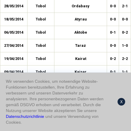
28/05/2014
Tobol
Ordabasy
0-0
2-1
18/05/2014
Tobol
Atyrau
0-0
0-0
06/05/2014
Tobol
Aktobe
0-1
0-2
27/04/2014
Tobol
Taraz
0-0
1-0
19/04/2014
Tobol
Kairat
0-2
2-2
09/04/2014
Tobol
Kaisar
0-1
1-1
Wir verwenden Cookies, um notwendige Website-
29/03/2014
Tobol
Zhetysu
0-1
0-2
Funktionen bereitzustellen, Ihre Erfahrung zu
verbessern und unseren Datenverkehr zu
15/03/2014
Tobol
Spartak Semey
0-0
2-1
analysieren. Ihre personenbezogenen Daten werden
X
gemäß DSGVO erhoben und verarbeitet. Durch die
Nutzung unserer Website akzeptieren Sie unsere
27/10/2013
Tobol
Akzhayik
0-0
2-0
Datenschutzrichtlinie
und unsere Verwendung von
Cookies.
05/10/2013
Tobol
Vostok
0-1
2-1