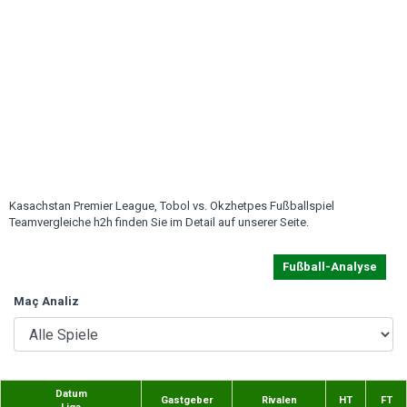
Kasachstan Premier League, Tobol vs. Okzhetpes Fußballspiel
Teamvergleiche h2h finden Sie im Detail auf unserer Seite.
Fußball-Analyse
Maç Analiz
Datum
Gastgeber
Rivalen
HT
FT