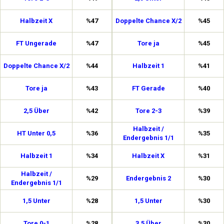
Halbzeit X
%47
Doppelte Chance X/2
%45
FT Ungerade
%47
Tore ja
%45
Doppelte Chance X/2
%44
Halbzeit 1
%41
Tore ja
%43
FT Gerade
%40
2,5 Über
%42
Tore 2-3
%39
Halbzeit /
HT Unter 0,5
%36
%35
Endergebnis 1/1
Halbzeit 1
%34
Halbzeit X
%31
Halbzeit /
%29
Endergebnis 2
%30
Endergebnis 1/1
1,5 Unter
%28
1,5 Unter
%30
Tore 0-1
%28
3,5 Über
%30