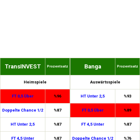
TransINVEST
Banga
Prozentsatz
Prozentsatz
Heimspiele
Auswärtsspiele
FT 0,5 Über
%96
HT Unter 2,5
%93
Doppelte Chance 1/2
%87
FT 0,5 Über
%89
HT Unter 2,5
%87
FT 4,5 Unter
%87
FT 4,5 Unter
%87
Doppelte Chance 1/2
%76