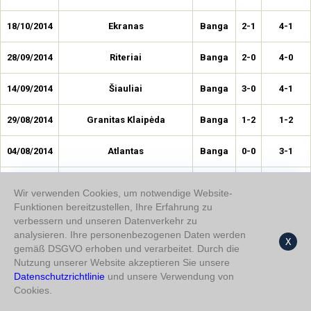
18/10/2014
Ekranas
Banga
2-1
4-1
28/09/2014
Riteriai
Banga
2-0
4-0
14/09/2014
Šiauliai
Banga
3-0
4-1
29/08/2014
Granitas Klaipėda
Banga
1-2
1-2
04/08/2014
Atlantas
Banga
0-0
3-1
10/07/2014
Sligo Rovers
Banga
1-0
4-0
Wir verwenden Cookies, um notwendige Website-
Funktionen bereitzustellen, Ihre Erfahrung zu
24/06/2014
Sūduva
Banga
1-0
2-0
verbessern und unseren Datenverkehr zu
analysieren. Ihre personenbezogenen Daten werden
X
18/06/2014
Zalgiris V
Banga
1-0
1-0
gemäß DSGVO erhoben und verarbeitet. Durch die
Nutzung unserer Website akzeptieren Sie unsere
27/05/2014
Datenschutzrichtlinie
und unsere Verwendung von
Dainava
Banga
2-0
2-0
Cookies.
21/05/2014
Kruoja
Banga
0-0
0-1