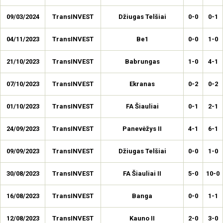
09/03/2024
TransINVEST
Džiugas Telšiai
0-0
0-1
04/11/2023
TransINVEST
Be1
0-0
1-0
21/10/2023
TransINVEST
Babrungas
1-0
4-1
07/10/2023
TransINVEST
Ekranas
0-2
0-2
01/10/2023
TransINVEST
FA Šiauliai
0-1
2-1
24/09/2023
TransINVEST
Panevėžys II
4-1
6-1
09/09/2023
TransINVEST
Džiugas Telšiai
0-0
1-0
30/08/2023
TransINVEST
FA Šiauliai II
5-0
10-0
16/08/2023
TransINVEST
Banga
0-0
1-1
12/08/2023
TransINVEST
Kauno II
2-0
3-0