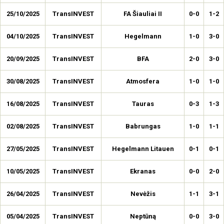
25/10/2025
TransINVEST
FA Šiauliai II
0-0
1-2
04/10/2025
TransINVEST
Hegelmann
1-0
3-0
20/09/2025
TransINVEST
BFA
2-0
3-0
30/08/2025
TransINVEST
Atmosfera
1-0
1-0
16/08/2025
TransINVEST
Tauras
0-3
1-3
02/08/2025
TransINVEST
Babrungas
1-0
1-1
27/05/2025
TransINVEST
Hegelmann Litauen
0-1
0-1
10/05/2025
TransINVEST
Ekranas
0-0
2-0
26/04/2025
TransINVEST
Nevėžis
1-1
3-1
05/04/2025
TransINVEST
Neptūną
0-0
3-0