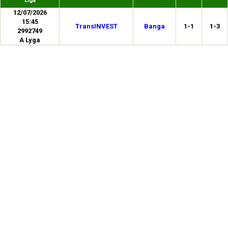
Liga
12/07/2026
15:45
TransINVEST
Banga
1-1
1-3
2992749
A Lyga