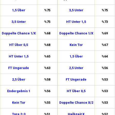
1,5 Über
%75
3,5 Unter
%75
3,5 Unter
%75
HT Unter 1,5
%73
Doppelte Chance 1/X
%68
Doppelte Chance 1/X
%69
HT Über 0,5
%68
Kein Tor
%67
HT Unter 1,5
%65
1,5 Über
%64
FT Ungerade
%63
2,5 Unter
%56
2,5 Über
%58
FT Ungerade
%53
Endergebnis 1
%56
HT Über 0,5
%53
Kein Tor
%55
Doppelte Chance X/2
%53
Tore 2-3
%51
Halbzeit X
%52