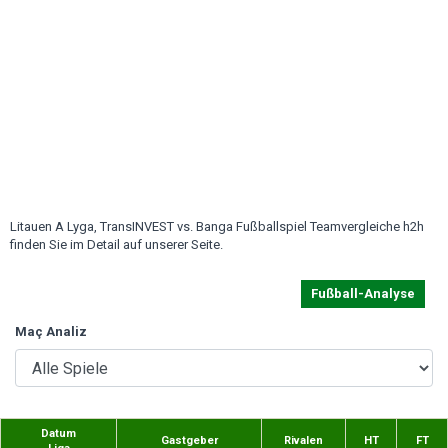
Litauen A Lyga, TransINVEST vs. Banga Fußballspiel Teamvergleiche h2h
finden Sie im Detail auf unserer Seite.
Fußball-Analyse
Maç Analiz
Datum
Gastgeber
Rivalen
HT
FT