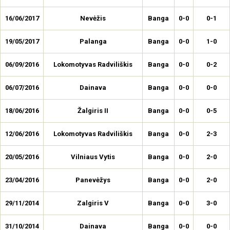
16/06/2017
Nevėžis
Banga
0-0
0-1
19/05/2017
Palanga
Banga
0-0
1-0
06/09/2016
Lokomotyvas Radviliškis
Banga
0-0
0-2
06/07/2016
Dainava
Banga
0-0
0-0
18/06/2016
Žalgiris II
Banga
0-0
0-5
12/06/2016
Lokomotyvas Radviliškis
Banga
0-0
2-3
20/05/2016
Vilniaus Vytis
Banga
0-0
2-0
23/04/2016
Panevėžys
Banga
0-0
2-0
29/11/2014
Zalgiris V
Banga
0-0
3-0
31/10/2014
Dainava
Banga
0-0
0-0