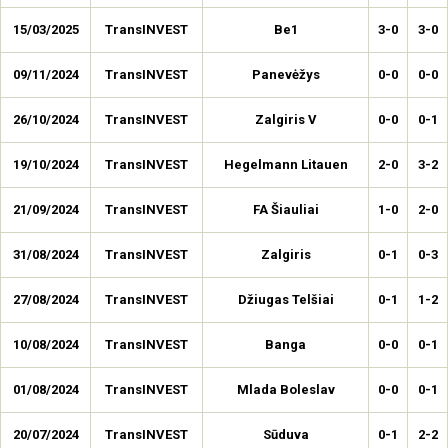
15/03/2025
TransINVEST
Be1
3-0
3-0
09/11/2024
TransINVEST
Panevėžys
0-0
0-0
26/10/2024
TransINVEST
Zalgiris V
0-0
0-1
19/10/2024
TransINVEST
Hegelmann Litauen
2-0
3-2
21/09/2024
TransINVEST
FA Šiauliai
1-0
2-0
31/08/2024
TransINVEST
Zalgiris
0-1
0-3
27/08/2024
TransINVEST
Džiugas Telšiai
0-1
1-2
10/08/2024
TransINVEST
Banga
0-0
0-1
01/08/2024
TransINVEST
Mlada Boleslav
0-0
0-1
20/07/2024
TransINVEST
Sūduva
0-1
2-2