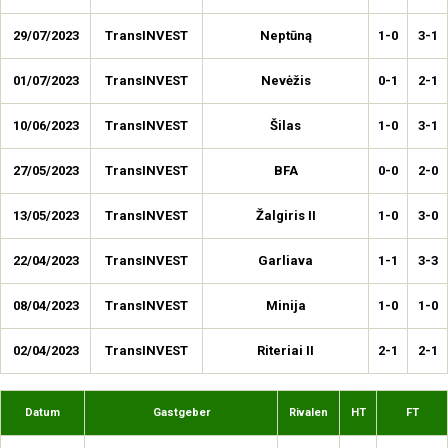
29/07/2023
TransINVEST
Neptūną
1-0
3-1
01/07/2023
TransINVEST
Nevėžis
0-1
2-1
10/06/2023
TransINVEST
Šilas
1-0
3-1
27/05/2023
TransINVEST
BFA
0-0
2-0
13/05/2023
TransINVEST
Žalgiris II
1-0
3-0
22/04/2023
TransINVEST
Garliava
1-1
3-3
08/04/2023
TransINVEST
Minija
1-0
1-0
02/04/2023
TransINVEST
Riteriai II
2-1
2-1
Datum
Gastgeber
Rivalen
HT
FT