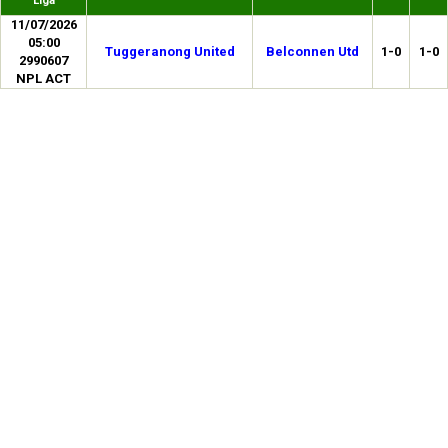
Liga
11/07/2026
05:00
Tuggeranong United
Belconnen Utd
1-0
1-0
2990607
NPL ACT