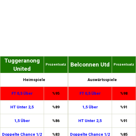
Tuggeranong
Belconnen Utd
Prozentsatz
Prozentsatz
United
Heimspiele
Auswärtsspiele
FT 0,5 Über
%95
FT 0,5 Über
%98
HT Unter 2,5
%89
1,5 Über
%91
1,5 Über
%86
HT Unter 2,5
%91
Doppelte Chance 1/2
%83
Doppelte Chance 1/2
%85