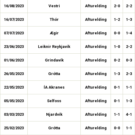
16/08/2023
Vestri
Afturelding
2-0
2-2
16/07/2023
Thór
Afturelding
1-2
1-3
07/07/2023
Ægir
Afturelding
0-0
1-4
23/06/2023
Leiknir Reykjavík
Afturelding
1-0
2-2
01/06/2023
Grindavík
Afturelding
0-2
0-3
26/05/2023
Grótta
Afturelding
1-3
2-3
22/05/2023
ÍA Akranes
Afturelding
0-1
1-1
05/05/2023
Selfoss
Afturelding
0-1
1-3
03/03/2023
Njardvík
Afturelding
1-1
4-1
25/02/2023
Grótta
Afturelding
0-0
1-1