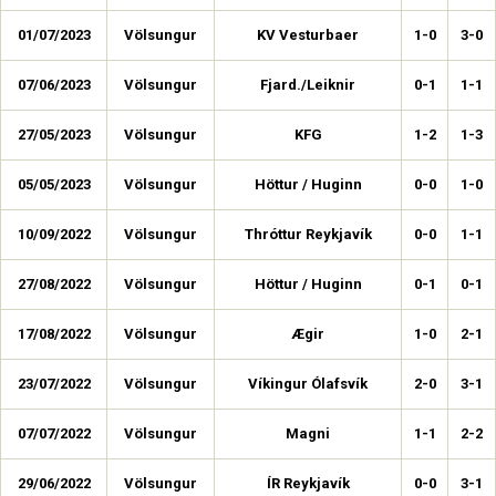
01/07/2023
Völsungur
KV Vesturbaer
1-0
3-0
07/06/2023
Völsungur
Fjard./Leiknir
0-1
1-1
27/05/2023
Völsungur
KFG
1-2
1-3
05/05/2023
Völsungur
Höttur / Huginn
0-0
1-0
10/09/2022
Völsungur
Thróttur Reykjavík
0-0
1-1
27/08/2022
Völsungur
Höttur / Huginn
0-1
0-1
17/08/2022
Völsungur
Ægir
1-0
2-1
23/07/2022
Völsungur
Víkingur Ólafsvík
2-0
3-1
07/07/2022
Völsungur
Magni
1-1
2-2
29/06/2022
Völsungur
ÍR Reykjavík
0-0
3-1