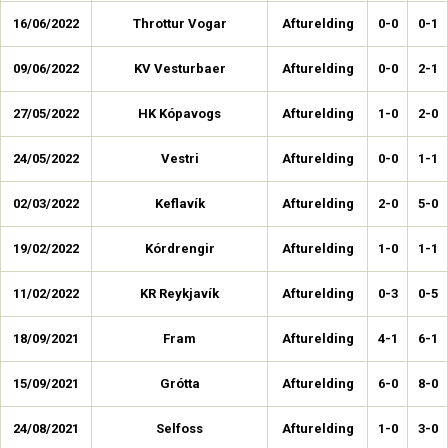
16/06/2022
Throttur Vogar
Afturelding
0-0
0-1
09/06/2022
KV Vesturbaer
Afturelding
0-0
2-1
27/05/2022
HK Kópavogs
Afturelding
1-0
2-0
24/05/2022
Vestri
Afturelding
0-0
1-1
02/03/2022
Keflavík
Afturelding
2-0
5-0
19/02/2022
Kórdrengir
Afturelding
1-0
1-1
11/02/2022
KR Reykjavík
Afturelding
0-3
0-5
18/09/2021
Fram
Afturelding
4-1
6-1
15/09/2021
Grótta
Afturelding
6-0
8-0
24/08/2021
Selfoss
Afturelding
1-0
3-0