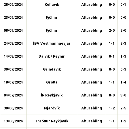
28/09/2024
Keflavík
Afturelding
0-0
0-1
23/09/2024
Fjölnir
Afturelding
0-0
0-0
08/09/2024
Fjölnir
Afturelding
2-0
2-0
24/08/2024
ÍBV Vestmannaeyjar
Afturelding
1-1
2-3
14/08/2024
Dalvík / Reynir
Afturelding
0-1
1-3
30/07/2024
Grindavík
Afturelding
0-0
0-3
18/07/2024
Grótta
Afturelding
1-1
1-4
04/07/2024
ÍR Reykjavík
Afturelding
0-0
3-0
30/06/2024
Njardvík
Afturelding
1-2
2-5
13/06/2024
Thróttur Reykjavík
Afturelding
1-1
1-2