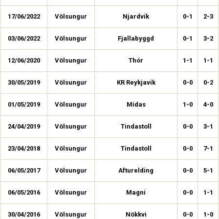
17/06/2022
Völsungur
Njardvík
0-1
2-3
03/06/2022
Völsungur
Fjallabyggd
0-1
3-2
12/06/2020
Völsungur
Thór
1-1
1-1
30/05/2019
Völsungur
KR Reykjavík
0-0
0-2
01/05/2019
Völsungur
Mídas
1-0
4-0
24/04/2019
Völsungur
Tindastoll
0-0
3-1
23/04/2018
Völsungur
Tindastoll
0-0
7-1
06/05/2017
Völsungur
Afturelding
0-0
5-1
06/05/2016
Völsungur
Magni
0-0
1-1
30/04/2016
Völsungur
Nökkvi
0-0
1-0