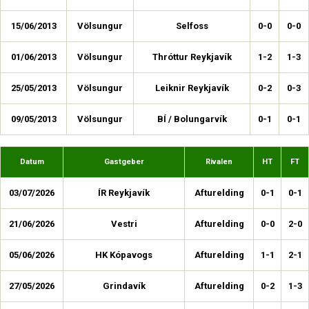
15/06/2013
Völsungur
Selfoss
0-0
0-0
01/06/2013
Völsungur
Thróttur Reykjavík
1-2
1-3
25/05/2013
Völsungur
Leiknir Reykjavík
0-2
0-3
09/05/2013
Völsungur
BÍ / Bolungarvík
0-1
0-1
Datum
Gastgeber
Rivalen
HT
FT
03/07/2026
ÍR Reykjavík
Afturelding
0-1
0-1
21/06/2026
Vestri
Afturelding
0-0
2-0
05/06/2026
HK Kópavogs
Afturelding
1-1
2-1
27/05/2026
Grindavík
Afturelding
0-2
1-3