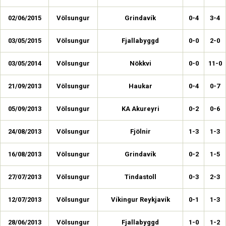
02/06/2015
Völsungur
Grindavík
0-4
3-4
03/05/2015
Völsungur
Fjallabyggd
0-0
2-0
03/05/2014
Völsungur
Nökkvi
0-0
11-0
21/09/2013
Völsungur
Haukar
0-4
0-7
05/09/2013
Völsungur
KA Akureyri
0-2
0-6
24/08/2013
Völsungur
Fjölnir
1-3
1-3
16/08/2013
Völsungur
Grindavík
0-2
1-5
27/07/2013
Völsungur
Tindastoll
0-3
2-3
12/07/2013
Völsungur
Víkingur Reykjavík
0-1
1-3
28/06/2013
Völsungur
Fjallabyggd
1-0
1-2