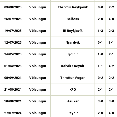
09/08/2025
Völsungur
Thróttur Reykjavík
0-0
2-2
26/07/2025
Völsungur
Selfoss
2-0
4-0
19/07/2025
Völsungur
ÍR Reykjavík
1-3
2-3
12/07/2025
Völsungur
Njardvík
0-1
1-1
24/05/2025
Völsungur
Fjölnir
1-0
2-1
01/04/2025
Völsungur
Dalvík / Reynir
1-1
4-2
08/09/2024
Völsungur
Throttur Vogar
0-2
2-2
21/08/2024
Völsungur
KFG
2-1
2-1
10/08/2024
Völsungur
Haukar
3-0
3-0
27/07/2024
Völsungur
Reynir
2-0
4-0