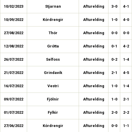
10/02/2023
Stjarnan
Afturelding
3-0
4-1
10/09/2022
Kórdrengir
Afturelding
1-0
4-0
27/08/2022
Thór
Afturelding
0-0
0-0
12/08/2022
Grótta
Afturelding
0-1
4-2
26/07/2022
Selfoss
Afturelding
0-2
1-4
21/07/2022
Grindavík
Afturelding
2-1
4-5
16/07/2022
Vestri
Afturelding
1-0
1-4
09/07/2022
Fjölnir
Afturelding
1-0
2-1
01/07/2022
Fylkir
Afturelding
2-0
2-2
27/06/2022
Kórdrengir
Afturelding
0-0
1-1