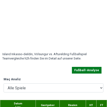
Island Inkasso-deildin, Völsungur vs. Afturelding Fußballspiel
Teamvergleiche h2h finden Sie im Detail auf unserer Seite.
Fußball-Analyse
Maç Analiz
Datum
Gastgeber
Rivalen
HT
FT