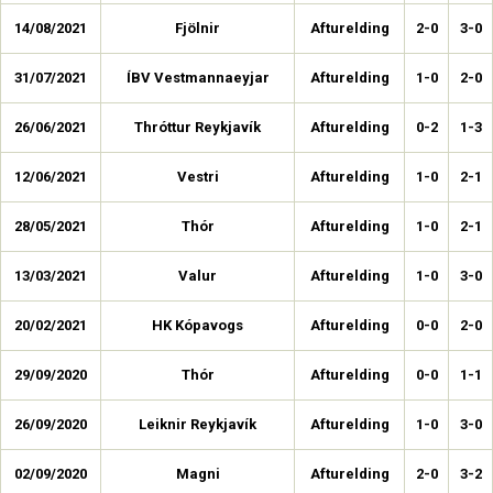
14/08/2021
Fjölnir
Afturelding
2-0
3-0
31/07/2021
ÍBV Vestmannaeyjar
Afturelding
1-0
2-0
26/06/2021
Thróttur Reykjavík
Afturelding
0-2
1-3
12/06/2021
Vestri
Afturelding
1-0
2-1
28/05/2021
Thór
Afturelding
1-0
2-1
13/03/2021
Valur
Afturelding
1-0
3-0
20/02/2021
HK Kópavogs
Afturelding
0-0
2-0
29/09/2020
Thór
Afturelding
0-0
1-1
26/09/2020
Leiknir Reykjavík
Afturelding
1-0
3-0
02/09/2020
Magni
Afturelding
2-0
3-2