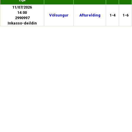
Liga
11/07/2026
14:00
Völsungur
Afturelding
1-4
1-6
2990997
Inkasso-deildin