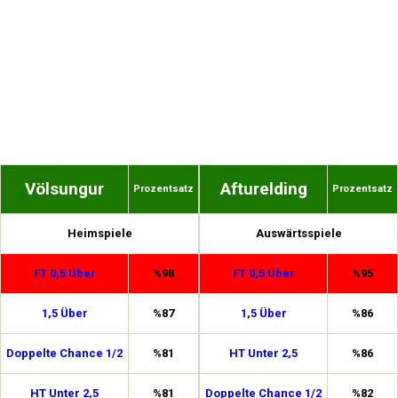
Völsungur
Afturelding
Prozentsatz
Prozentsatz
Heimspiele
Auswärtsspiele
FT 0,5 Über
%98
FT 0,5 Über
%95
1,5 Über
%87
1,5 Über
%86
Doppelte Chance 1/2
%81
HT Unter 2,5
%86
HT Unter 2,5
%81
Doppelte Chance 1/2
%82