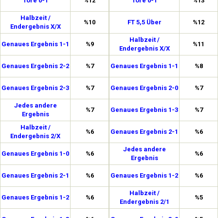
Tore 0-1
%12
Tore 0-1
%13
Halbzeit /
%10
FT 5,5 Über
%12
Endergebnis X/X
Halbzeit /
Genaues Ergebnis 1-1
%9
%11
Endergebnis X/X
Genaues Ergebnis 2-2
%7
Genaues Ergebnis 1-1
%8
Genaues Ergebnis 2-3
%7
Genaues Ergebnis 2-0
%7
Jedes andere
%7
Genaues Ergebnis 1-3
%7
Ergebnis
Halbzeit /
%6
Genaues Ergebnis 2-1
%6
Endergebnis 2/X
Jedes andere
Genaues Ergebnis 1-0
%6
%6
Ergebnis
Genaues Ergebnis 2-1
%6
Genaues Ergebnis 1-2
%6
Halbzeit /
Genaues Ergebnis 1-2
%6
%5
Endergebnis 2/1