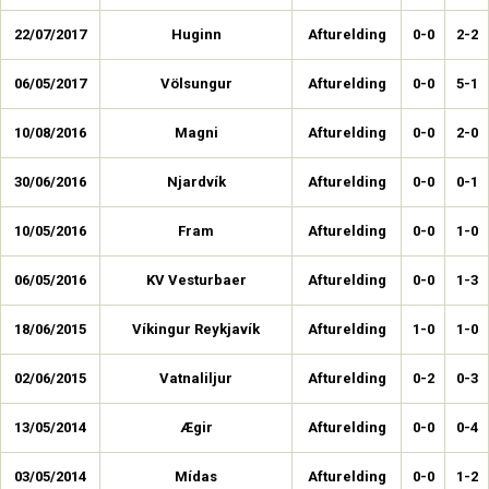
22/07/2017
Huginn
Afturelding
0-0
2-2
06/05/2017
Völsungur
Afturelding
0-0
5-1
10/08/2016
Magni
Afturelding
0-0
2-0
30/06/2016
Njardvík
Afturelding
0-0
0-1
10/05/2016
Fram
Afturelding
0-0
1-0
06/05/2016
KV Vesturbaer
Afturelding
0-0
1-3
18/06/2015
Víkingur Reykjavík
Afturelding
1-0
1-0
02/06/2015
Vatnaliljur
Afturelding
0-2
0-3
13/05/2014
Ægir
Afturelding
0-0
0-4
03/05/2014
Mídas
Afturelding
0-0
1-2