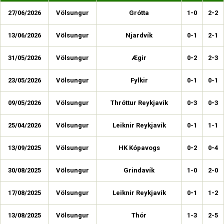
27/06/2026
Völsungur
Grótta
1-0
2-2
13/06/2026
Völsungur
Njardvík
0-1
2-1
31/05/2026
Völsungur
Ægir
0-2
2-3
23/05/2026
Völsungur
Fylkir
0-1
0-1
09/05/2026
Völsungur
Thróttur Reykjavík
0-3
0-3
25/04/2026
Völsungur
Leiknir Reykjavík
0-1
1-1
13/09/2025
Völsungur
HK Kópavogs
0-2
0-4
30/08/2025
Völsungur
Grindavík
1-0
2-0
17/08/2025
Völsungur
Leiknir Reykjavík
0-1
1-2
13/08/2025
Völsungur
Thór
1-3
2-5