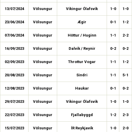
13/07/2024
Völsungur
Víkingur Ólafsvík
1-0
1-0
23/06/2024
Völsungur
Ægir
0-1
1-2
07/06/2024
Völsungur
Höttur / Huginn
1-1
2-2
16/09/2023
Völsungur
Dalvík / Reynir
0-2
0-2
02/09/2023
Völsungur
Throttur Vogar
1-1
1-2
20/08/2023
Völsungur
Sindri
1-1
5-1
12/08/2023
Völsungur
Haukar
0-1
0-2
29/07/2023
Völsungur
Víkingur Ólafsvík
1-0
1-0
22/07/2023
Völsungur
Fjallabyggd
1-2
2-3
15/07/2023
Völsungur
ÍR Reykjavík
1-0
2-0