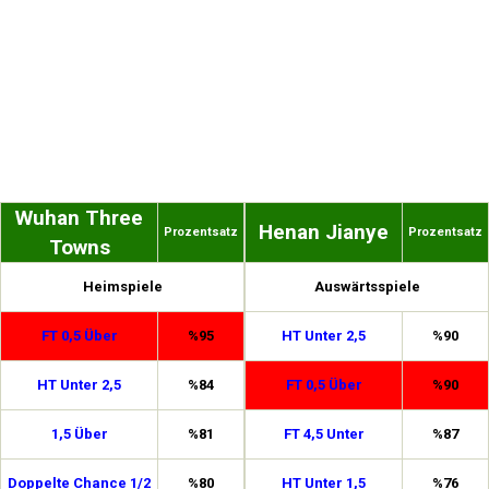
Wuhan Three
Henan Jianye
Prozentsatz
Prozentsatz
Towns
Heimspiele
Auswärtsspiele
FT 0,5 Über
%95
HT Unter 2,5
%90
HT Unter 2,5
%84
FT 0,5 Über
%90
1,5 Über
%81
FT 4,5 Unter
%87
Doppelte Chance 1/2
%80
HT Unter 1,5
%76