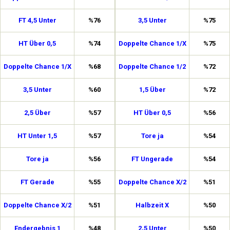
FT 4,5 Unter
%76
3,5 Unter
%75
HT Über 0,5
%74
Doppelte Chance 1/X
%75
Doppelte Chance 1/X
%68
Doppelte Chance 1/2
%72
3,5 Unter
%60
1,5 Über
%72
2,5 Über
%57
HT Über 0,5
%56
HT Unter 1,5
%57
Tore ja
%54
Tore ja
%56
FT Ungerade
%54
FT Gerade
%55
Doppelte Chance X/2
%51
Doppelte Chance X/2
%51
Halbzeit X
%50
Endergebnis 1
%48
2,5 Unter
%50