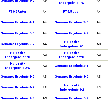
Genaues Ergebnis 1-2
%5
%4
Endergebnis 1/X
FT 0,5 Unter
%4
FT 5,5 Über
%4
Genaues Ergebnis 4-1
%4
Genaues Ergebnis 3-0
%4
Genaues Ergebnis 0-0
%4
Genaues Ergebnis 2-2
%4
Halbzeit /
Genaues Ergebnis 2-2
%4
%3
Endergebnis 2/1
Halbzeit /
Halbzeit /
%3
%3
Endergebnis 1/X
Endergebnis 2/X
Halbzeit /
%3
Genaues Ergebnis 3-1
%3
Endergebnis 2/X
Genaues Ergebnis 4-2
%3
Genaues Ergebnis 3-2
%3
Halbzeit /
Genaues Ergebnis 5-1
%3
%2
Endergebnis 1/2
Genaues Ergebnis 1-3
%3
Genaues Ergebnis 0-2
%2