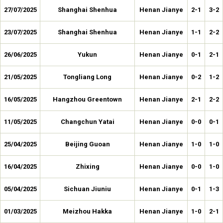
27/07/2025
Shanghai Shenhua
Henan Jianye
2-1
3-2
23/07/2025
Shanghai Shenhua
Henan Jianye
1-1
2-2
26/06/2025
Yukun
Henan Jianye
0-1
2-1
21/05/2025
Tongliang Long
Henan Jianye
0-2
1-2
16/05/2025
Hangzhou Greentown
Henan Jianye
2-1
2-2
11/05/2025
Changchun Yatai
Henan Jianye
0-0
0-1
25/04/2025
Beijing Guoan
Henan Jianye
1-0
1-0
16/04/2025
Zhixing
Henan Jianye
0-0
1-0
05/04/2025
Sichuan Jiuniu
Henan Jianye
0-1
1-3
01/03/2025
Meizhou Hakka
Henan Jianye
1-0
2-1