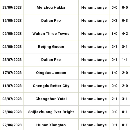
23/09/2023
Meizhou Hakka
Henan Jianye
0-0
0-0
19/08/2023
Dalian Pro
Henan Jianye
0-3
0-3
09/08/2023
Wuhan Three Towns
Henan Jianye
1-0
4-2
04/08/2023
Beijing Guoan
Henan Jianye
2-1
3-1
25/07/2023
Dalian Pro
Henan Jianye
0-1
1-1
17/07/2023
Qingdao Jonoon
Henan Jianye
1-0
2-0
11/07/2023
Chengdu Better City
Henan Jianye
0-0
2-0
03/07/2023
Changchun Yatai
Henan Jianye
2-1
3-1
28/06/2023
Shijiazhuang Ever Bright
Henan Jianye
0-0
0-1
22/06/2023
Hunan Xiangtao
Henan Jianye
0-1
0-1