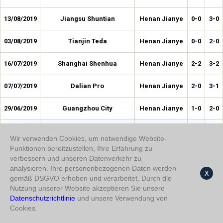
13/08/2019
Jiangsu Shuntian
Henan Jianye
0-0
3-0
03/08/2019
Tianjin Teda
Henan Jianye
0-0
2-0
16/07/2019
Shanghai Shenhua
Henan Jianye
2-2
3-2
07/07/2019
Dalian Pro
Henan Jianye
2-0
3-1
29/06/2019
Guangzhou City
Henan Jianye
1-0
2-0
16/06/2019
Tianjin Songjiang
Henan Jianye
1-0
1-1
Wir verwenden Cookies, um notwendige Website-
Funktionen bereitzustellen, Ihre Erfahrung zu
08/06/2019
Hubei Zhongbo
Henan Jianye
0-0
0-0
verbessern und unseren Datenverkehr zu
analysieren. Ihre personenbezogenen Daten werden
X
11/05/2019
Hebei CFFC
Henan Jianye
2-2
2-3
gemäß DSGVO erhoben und verarbeitet. Durch die
Nutzung unserer Website akzeptieren Sie unsere
05/05/2019
Datenschutzrichtlinie
Shaanxi Chanba
und unsere Verwendung von
Henan Jianye
1-1
1-2
Cookies.
01/05/2019
Guangzhou
Henan Jianye
1-0
2-0