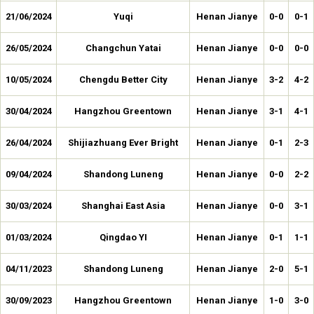
21/06/2024
Yuqi
Henan Jianye
0-0
0-1
26/05/2024
Changchun Yatai
Henan Jianye
0-0
0-0
10/05/2024
Chengdu Better City
Henan Jianye
3-2
4-2
30/04/2024
Hangzhou Greentown
Henan Jianye
3-1
4-1
26/04/2024
Shijiazhuang Ever Bright
Henan Jianye
0-1
2-3
09/04/2024
Shandong Luneng
Henan Jianye
0-0
2-2
30/03/2024
Shanghai East Asia
Henan Jianye
0-0
3-1
01/03/2024
Qingdao YI
Henan Jianye
0-1
1-1
04/11/2023
Shandong Luneng
Henan Jianye
2-0
5-1
30/09/2023
Hangzhou Greentown
Henan Jianye
1-0
3-0