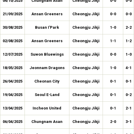
04/10/2025
Chungnam Asan
Cheongju Jikji
0-0
0-0
21/09/2025
Ansan Greeners
Cheongju Jikji
0-0
0-0
30/08/2025
Busan I'Park
Cheongju Jikji
1-0
2-2
02/08/2025
Ansan Greeners
Cheongju Jikji
1-1
1-2
12/07/2025
Suwon Bluewings
Cheongju Jikji
0-0
1-0
18/05/2025
Jeonnam Dragons
Cheongju Jikji
1-0
4-1
26/04/2025
Cheonan City
Cheongju Jikji
0-1
0-1
19/04/2025
Seoul E-Land
Cheongju Jikji
0-1
0-2
13/04/2025
Incheon United
Cheongju Jikji
0-1
2-1
06/04/2025
Chungnam Asan
Cheongju Jikji
2-0
3-1