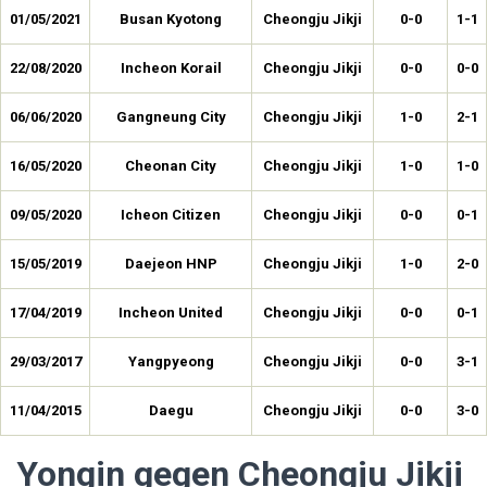
01/05/2021
Busan Kyotong
Cheongju Jikji
0-0
1-1
22/08/2020
Incheon Korail
Cheongju Jikji
0-0
0-0
06/06/2020
Gangneung City
Cheongju Jikji
1-0
2-1
16/05/2020
Cheonan City
Cheongju Jikji
1-0
1-0
09/05/2020
Icheon Citizen
Cheongju Jikji
0-0
0-1
15/05/2019
Daejeon HNP
Cheongju Jikji
1-0
2-0
17/04/2019
Incheon United
Cheongju Jikji
0-0
0-1
29/03/2017
Yangpyeong
Cheongju Jikji
0-0
3-1
11/04/2015
Daegu
Cheongju Jikji
0-0
3-0
Yongin gegen Cheongju Jikji