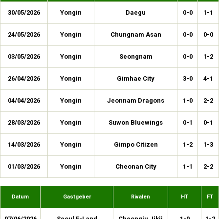
30/05/2026
Yongin
Daegu
0-0
1-1
24/05/2026
Yongin
Chungnam Asan
0-0
0-0
03/05/2026
Yongin
Seongnam
0-0
1-2
26/04/2026
Yongin
Gimhae City
3-0
4-1
04/04/2026
Yongin
Jeonnam Dragons
1-0
2-2
28/03/2026
Yongin
Suwon Bluewings
0-1
0-1
14/03/2026
Yongin
Gimpo Citizen
1-2
1-3
01/03/2026
Yongin
Cheonan City
1-1
2-2
Datum
Gastgeber
Rivalen
HT
FT
07/06/2026
Seoul E-Land
Cheongju Jikji
1-0
1-2