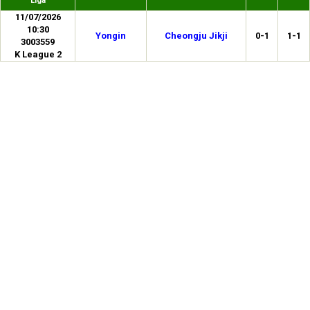
Liga
11/07/2026
10:30
Yongin
Cheongju Jikji
0-1
1-1
3003559
K League 2