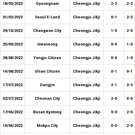
18/03/2023
Gyeongnam
Cheongju Jikji
2-2
2-2
01/03/2023
Seoul E-Land
Cheongju Jikji
0-1
2-3
29/10/2022
Changwon City
Cheongju Jikji
1-0
2-0
25/09/2022
Hwaseong
Cheongju Jikji
0-0
1-0
28/08/2022
Yangju Citizen
Cheongju Jikji
0-0
1-0
14/08/2022
Ulsan Citizen
Cheongju Jikji
0-1
0-1
17/07/2022
Dangjin
Cheongju Jikji
2-1
3-3
02/07/2022
Cheonan City
Cheongju Jikji
2-0
4-0
17/06/2022
Busan Kyotong
Cheongju Jikji
0-0
2-0
10/06/2022
Mokpo City
Cheongju Jikji
0-0
2-0