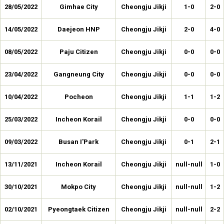
28/05/2022
Gimhae City
Cheongju Jikji
1-0
2-0
14/05/2022
Daejeon HNP
Cheongju Jikji
2-0
4-0
08/05/2022
Paju Citizen
Cheongju Jikji
0-0
0-0
23/04/2022
Gangneung City
Cheongju Jikji
0-0
0-0
10/04/2022
Pocheon
Cheongju Jikji
1-1
1-2
25/03/2022
Incheon Korail
Cheongju Jikji
0-0
0-0
09/03/2022
Busan I'Park
Cheongju Jikji
0-1
2-1
13/11/2021
Incheon Korail
Cheongju Jikji
null-null
1-0
30/10/2021
Mokpo City
Cheongju Jikji
null-null
1-2
02/10/2021
Pyeongtaek Citizen
Cheongju Jikji
null-null
2-2