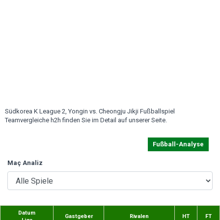
Südkorea K League 2, Yongin vs. Cheongju Jikji Fußballspiel
Teamvergleiche h2h finden Sie im Detail auf unserer Seite.
Fußball-Analyse
Maç Analiz
Datum
Gastgeber
Rivalen
HT
FT