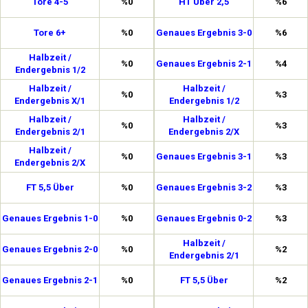
Tore 4-5
%0
HT Über 2,5
%6
Tore 6+
%0
Genaues Ergebnis 3-0
%6
Halbzeit /
%0
Genaues Ergebnis 2-1
%4
Endergebnis 1/2
Halbzeit /
Halbzeit /
%0
%3
Endergebnis X/1
Endergebnis 1/2
Halbzeit /
Halbzeit /
%0
%3
Endergebnis 2/1
Endergebnis 2/X
Halbzeit /
%0
Genaues Ergebnis 3-1
%3
Endergebnis 2/X
FT 5,5 Über
%0
Genaues Ergebnis 3-2
%3
Genaues Ergebnis 1-0
%0
Genaues Ergebnis 0-2
%3
Halbzeit /
Genaues Ergebnis 2-0
%0
%2
Endergebnis 2/1
Genaues Ergebnis 2-1
%0
FT 5,5 Über
%2