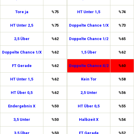
Tore ja
%75
HT Unter 1,5
%74
HT Unter 2,5
%75
Doppelte Chance 1/X
%73
2,5 Über
%62
Doppelte Chance 1/2
%65
Doppelte Chance 1/X
%62
1,5 Über
%62
FT Gerade
%62
Doppelte Chance X/2
%60
HT Unter 1,5
%62
Kein Tor
%58
HT Über 0,5
%62
2,5 Unter
%56
Endergebnis X
%50
HT Über 0,5
%55
3,5 Unter
%50
Halbzeit X
%54
3,5 Über
%50
FT Gerade
%52