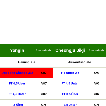
Yongin
Cheongju Jikji
Prozentsatz
Prozentsatz
Heimspiele
Auswärtsspiele
Doppelte Chance X/2
%87
HT Unter 2,5
%93
FT 0,5 Über
%87
FT 4,5 Unter
%90
FT 4,5 Unter
%87
FT 0,5 Über
%82
1,5 Über
%75
3,5 Unter
%76