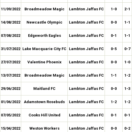
11/09/2022
Broadmeadow Magic
Lambton Jaffas FC
1-0
2-1
14/08/2022
Newcastle Olympic
Lambton Jaffas FC
0-0
1-1
07/08/2022
Edgeworth Eagles
Lambton Jaffas FC
0-1
1-1
31/07/2022
Lake Macquarie City FC
Lambton Jaffas FC
0-5
0-7
27/07/2022
Valentine Phoenix
Lambton Jaffas FC
0-0
1-0
13/07/2022
Broadmeadow Magic
Lambton Jaffas FC
1-1
1-2
29/06/2022
Maitland FC
Lambton Jaffas FC
0-0
1-3
01/06/2022
Adamstown Rosebuds
Lambton Jaffas FC
1-2
1-2
07/05/2022
Cooks Hill United
Lambton Jaffas FC
0-1
0-1
15/04/2022
Weston Workers
Lambton Jaffas FC
0-0
0-2