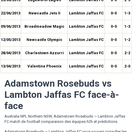
22/06/2013
Newcastle Jets II
Lambton Jaffas FC
0-0
1-3
09/06/2013
Broadmeadow Magic
Lambton Jaffas FC
0-0
1-3
12/05/2013
Newcastle Olympic
Lambton Jaffas FC
0-0
1-2
28/04/2013
Charlestown Azzurri
Lambton Jaffas FC
0-0
2-2
13/04/2013
Valentine Phoenix
Lambton Jaffas FC
0-0
2-0
Adamstown Rosebuds vs
Lambton Jaffas FC face-à-
face
Australia NPL Northern NSW, Adamstown Rosebuds — Lambton Jaffas
FC match de football comparaison des équipes h2h et prédictions.
Adamstown Rosebuds — Lambton Jaffas FC vous pouvez consulter les