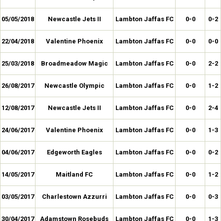
05/05/2018
Newcastle Jets II
Lambton Jaffas FC
0-0
0-2
22/04/2018
Valentine Phoenix
Lambton Jaffas FC
0-0
0-0
25/03/2018
Broadmeadow Magic
Lambton Jaffas FC
0-0
2-2
26/08/2017
Newcastle Olympic
Lambton Jaffas FC
0-0
1-2
12/08/2017
Newcastle Jets II
Lambton Jaffas FC
0-0
2-4
24/06/2017
Valentine Phoenix
Lambton Jaffas FC
0-0
1-3
04/06/2017
Edgeworth Eagles
Lambton Jaffas FC
0-0
0-2
14/05/2017
Maitland FC
Lambton Jaffas FC
0-0
1-2
03/05/2017
Charlestown Azzurri
Lambton Jaffas FC
0-0
0-3
30/04/2017
Adamstown Rosebuds
Lambton Jaffas FC
0-0
1-3