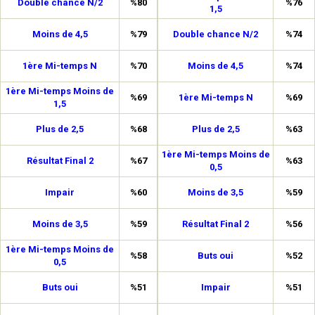
Double chance N/2
%80
%76
1,5
Moins de 4,5
%79
Double chance N/2
%74
1ère Mi-temps N
%70
Moins de 4,5
%74
1ère Mi-temps Moins de
%69
1ère Mi-temps N
%69
1,5
Plus de 2,5
%68
Plus de 2,5
%63
1ère Mi-temps Moins de
Résultat Final 2
%67
%63
0,5
Impair
%60
Moins de 3,5
%59
Moins de 3,5
%59
Résultat Final 2
%56
1ère Mi-temps Moins de
%58
Buts oui
%52
0,5
Buts oui
%51
Impair
%51