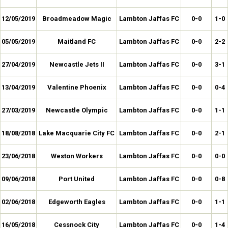
12/05/2019
Broadmeadow Magic
Lambton Jaffas FC
0-0
1-0
05/05/2019
Maitland FC
Lambton Jaffas FC
0-0
2-2
27/04/2019
Newcastle Jets II
Lambton Jaffas FC
0-0
3-1
13/04/2019
Valentine Phoenix
Lambton Jaffas FC
0-0
0-4
27/03/2019
Newcastle Olympic
Lambton Jaffas FC
0-0
1-1
18/08/2018
Lake Macquarie City FC
Lambton Jaffas FC
0-0
2-1
23/06/2018
Weston Workers
Lambton Jaffas FC
0-0
0-0
09/06/2018
Port United
Lambton Jaffas FC
0-0
0-8
02/06/2018
Edgeworth Eagles
Lambton Jaffas FC
0-0
1-1
16/05/2018
Cessnock City
Lambton Jaffas FC
0-0
1-4