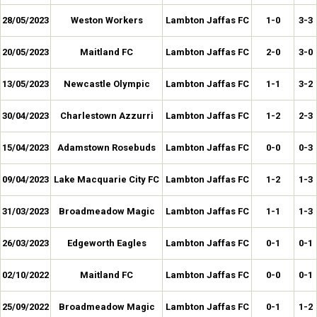
28/05/2023
Weston Workers
Lambton Jaffas FC
1-0
3-3
20/05/2023
Maitland FC
Lambton Jaffas FC
2-0
3-0
13/05/2023
Newcastle Olympic
Lambton Jaffas FC
1-1
3-2
30/04/2023
Charlestown Azzurri
Lambton Jaffas FC
1-2
2-3
15/04/2023
Adamstown Rosebuds
Lambton Jaffas FC
0-0
0-3
09/04/2023
Lake Macquarie City FC
Lambton Jaffas FC
1-2
1-3
31/03/2023
Broadmeadow Magic
Lambton Jaffas FC
1-1
1-3
26/03/2023
Edgeworth Eagles
Lambton Jaffas FC
0-1
0-1
02/10/2022
Maitland FC
Lambton Jaffas FC
0-0
0-1
25/09/2022
Broadmeadow Magic
Lambton Jaffas FC
0-1
1-2