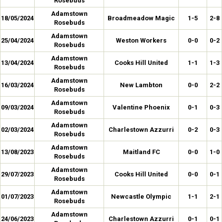
Rosebuds
Adamstown
18/05/2024
Broadmeadow Magic
1-5
2-8
Rosebuds
Adamstown
25/04/2024
Weston Workers
0-0
0-2
Rosebuds
Adamstown
13/04/2024
Cooks Hill United
1-1
1-3
Rosebuds
Adamstown
16/03/2024
New Lambton
0-0
2-2
Rosebuds
Adamstown
09/03/2024
Valentine Phoenix
0-1
0-3
Rosebuds
Adamstown
02/03/2024
Charlestown Azzurri
0-2
0-3
Rosebuds
Adamstown
13/08/2023
Maitland FC
0-0
1-0
Rosebuds
Adamstown
29/07/2023
Cooks Hill United
0-0
0-1
Rosebuds
Adamstown
01/07/2023
Newcastle Olympic
1-1
2-1
Rosebuds
Adamstown
24/06/2023
Charlestown Azzurri
0-1
0-1