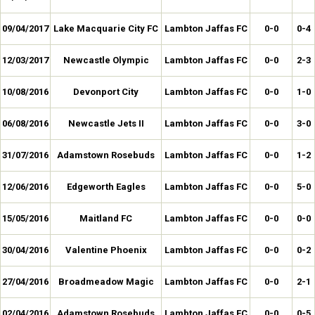
09/04/2017
Lake Macquarie City FC
Lambton Jaffas FC
0-0
0-4
12/03/2017
Newcastle Olympic
Lambton Jaffas FC
0-0
2-3
10/08/2016
Devonport City
Lambton Jaffas FC
0-0
1-0
06/08/2016
Newcastle Jets II
Lambton Jaffas FC
0-0
3-0
31/07/2016
Adamstown Rosebuds
Lambton Jaffas FC
0-0
1-2
12/06/2016
Edgeworth Eagles
Lambton Jaffas FC
0-0
5-0
15/05/2016
Maitland FC
Lambton Jaffas FC
0-0
0-0
30/04/2016
Valentine Phoenix
Lambton Jaffas FC
0-0
0-2
27/04/2016
Broadmeadow Magic
Lambton Jaffas FC
0-0
2-1
02/04/2016
Adamstown Rosebuds
Lambton Jaffas FC
0-0
0-5