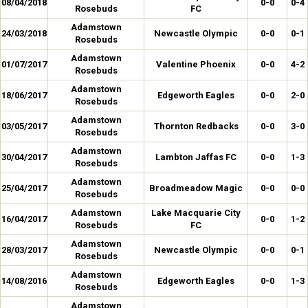
08/04/2018
0-0
0-4
Rosebuds
FC
Adamstown
24/03/2018
Newcastle Olympic
0-0
0-1
Rosebuds
Adamstown
01/07/2017
Valentine Phoenix
0-0
4-2
Rosebuds
Adamstown
18/06/2017
Edgeworth Eagles
0-0
2-0
Rosebuds
Adamstown
03/05/2017
Thornton Redbacks
0-0
3-0
Rosebuds
Adamstown
30/04/2017
Lambton Jaffas FC
0-0
1-3
Rosebuds
Adamstown
25/04/2017
Broadmeadow Magic
0-0
0-0
Rosebuds
Adamstown
Lake Macquarie City
16/04/2017
0-0
1-2
Rosebuds
FC
Adamstown
28/03/2017
Newcastle Olympic
0-0
0-1
Rosebuds
Adamstown
14/08/2016
Edgeworth Eagles
0-0
1-3
Rosebuds
Adamstown