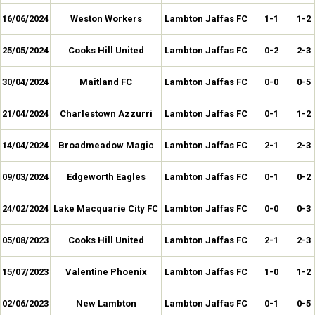
16/06/2024
Weston Workers
Lambton Jaffas FC
1-1
1-2
25/05/2024
Cooks Hill United
Lambton Jaffas FC
0-2
2-3
30/04/2024
Maitland FC
Lambton Jaffas FC
0-0
0-5
21/04/2024
Charlestown Azzurri
Lambton Jaffas FC
0-1
1-2
14/04/2024
Broadmeadow Magic
Lambton Jaffas FC
2-1
2-3
09/03/2024
Edgeworth Eagles
Lambton Jaffas FC
0-1
0-2
24/02/2024
Lake Macquarie City FC
Lambton Jaffas FC
0-0
0-3
05/08/2023
Cooks Hill United
Lambton Jaffas FC
2-1
2-3
15/07/2023
Valentine Phoenix
Lambton Jaffas FC
1-0
1-2
02/06/2023
New Lambton
Lambton Jaffas FC
0-1
0-5