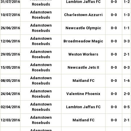
31/07/2016
Lambton Jaffas FC
0-0
1-2
Rosebuds
Adamstown
10/07/2016
Charlestown Azzurri
0-0
1-3
Rosebuds
Adamstown
26/06/2016
Newcastle Olympic
0-0
1-1
Rosebuds
Adamstown
12/06/2016
Broadmeadow Magic
0-0
3-3
Rosebuds
Adamstown
29/05/2016
Weston Workers
0-0
2-1
Rosebuds
Adamstown
15/05/2016
Newcastle Jets II
0-0
0-3
Rosebuds
Adamstown
08/05/2016
Maitland FC
0-0
1-6
Rosebuds
Adamstown
24/04/2016
Valentine Phoenix
0-0
2-0
Rosebuds
Adamstown
02/04/2016
Lambton Jaffas FC
0-0
0-5
Rosebuds
Adamstown
12/03/2016
Maitland FC
0-0
2-1
Rosebuds
Adamstown