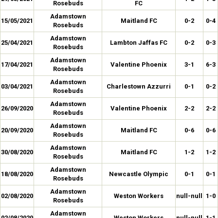
Rosebuds
FC
Adamstown
15/05/2021
Maitland FC
0-2
0-4
Rosebuds
Adamstown
25/04/2021
Lambton Jaffas FC
0-2
0-3
Rosebuds
Adamstown
17/04/2021
Valentine Phoenix
3-1
6-3
Rosebuds
Adamstown
03/04/2021
Charlestown Azzurri
0-1
0-2
Rosebuds
Adamstown
26/09/2020
Valentine Phoenix
2-2
2-2
Rosebuds
Adamstown
20/09/2020
Maitland FC
0-6
0-6
Rosebuds
Adamstown
30/08/2020
Maitland FC
1-2
1-2
Rosebuds
Adamstown
18/08/2020
Newcastle Olympic
0-1
0-1
Rosebuds
Adamstown
02/08/2020
Weston Workers
null-null
1-0
Rosebuds
Adamstown
02/08/2020
Weston Workers
null-null
1-1