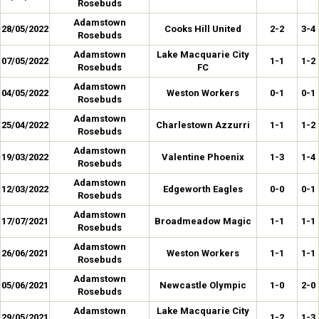
Rosebuds
Adamstown
28/05/2022
Cooks Hill United
2-2
3-4
Rosebuds
Adamstown
Lake Macquarie City
07/05/2022
1-1
1-2
Rosebuds
FC
Adamstown
04/05/2022
Weston Workers
0-1
0-1
Rosebuds
Adamstown
25/04/2022
Charlestown Azzurri
1-1
1-2
Rosebuds
Adamstown
19/03/2022
Valentine Phoenix
1-3
1-4
Rosebuds
Adamstown
12/03/2022
Edgeworth Eagles
0-0
0-1
Rosebuds
Adamstown
17/07/2021
Broadmeadow Magic
1-1
1-1
Rosebuds
Adamstown
26/06/2021
Weston Workers
1-1
1-1
Rosebuds
Adamstown
05/06/2021
Newcastle Olympic
1-0
2-0
Rosebuds
Adamstown
Lake Macquarie City
29/05/2021
1-2
1-3