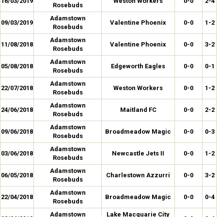
16/03/2019
Weston Workers
0-0
2-4
Rosebuds
Adamstown
09/03/2019
Valentine Phoenix
0-0
1-2
Rosebuds
Adamstown
11/08/2018
Valentine Phoenix
0-0
3-2
Rosebuds
Adamstown
05/08/2018
Edgeworth Eagles
0-0
0-1
Rosebuds
Adamstown
22/07/2018
Weston Workers
0-0
1-2
Rosebuds
Adamstown
24/06/2018
Maitland FC
0-0
2-2
Rosebuds
Adamstown
09/06/2018
Broadmeadow Magic
0-0
0-3
Rosebuds
Adamstown
03/06/2018
Newcastle Jets II
0-0
1-2
Rosebuds
Adamstown
06/05/2018
Charlestown Azzurri
0-0
3-2
Rosebuds
Adamstown
22/04/2018
Broadmeadow Magic
0-0
0-4
Rosebuds
Adamstown
Lake Macquarie City