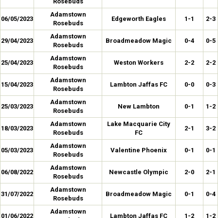
Rosebuds
Adamstown
06/05/2023
Edgeworth Eagles
1-1
2-3
Rosebuds
Adamstown
29/04/2023
Broadmeadow Magic
0-4
0-5
Rosebuds
Adamstown
25/04/2023
Weston Workers
2-2
2-2
Rosebuds
Adamstown
15/04/2023
Lambton Jaffas FC
0-0
0-3
Rosebuds
Adamstown
25/03/2023
New Lambton
0-1
1-2
Rosebuds
Adamstown
Lake Macquarie City
18/03/2023
2-1
3-2
Rosebuds
FC
Adamstown
05/03/2023
Valentine Phoenix
0-1
0-1
Rosebuds
Adamstown
06/08/2022
Newcastle Olympic
2-0
2-1
Rosebuds
Adamstown
31/07/2022
Broadmeadow Magic
0-1
0-4
Rosebuds
Adamstown
01/06/2022
Lambton Jaffas FC
1-2
1-2