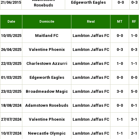
21/06/2015
Edgeworth Eagles
0-0
0-3
Rosebuds
Date
Domicile
Rival
MT
RF
10/05/2025
Maitland FC
Lambton Jaffas FC
0-0
1-0
26/04/2025
Valentine Phoenix
Lambton Jaffas FC
0-3
0-3
22/03/2025
Charlestown Azzurri
Lambton Jaffas FC
1-0
1-1
01/03/2025
Edgeworth Eagles
Lambton Jaffas FC
0-0
0-0
23/02/2025
Broadmeadow Magic
Lambton Jaffas FC
3-0
5-0
18/08/2024
Adamstown Rosebuds
Lambton Jaffas FC
0-0
0-1
27/07/2024
Valentine Phoenix
Lambton Jaffas FC
1-1
3-1
10/07/2024
Newcastle Olympic
Lambton Jaffas FC
1-1
2-1