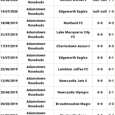
Rosebuds
Adamstown
19/07/2020
Edgeworth Eagles
null-null
1-3
Rosebuds
Adamstown
18/08/2019
Maitland FC
0-0
0-3
Rosebuds
Adamstown
Lake Macquarie City
21/07/2019
0-0
0-1
Rosebuds
FC
Adamstown
17/07/2019
Charlestown Azzurri
0-0
0-3
Rosebuds
Adamstown
13/07/2019
Edgeworth Eagles
0-0
0-1
Rosebuds
Adamstown
22/06/2019
Lambton Jaffas FC
0-0
0-1
Rosebuds
Adamstown
12/05/2019
Newcastle Jets II
0-0
0-1
Rosebuds
Adamstown
25/04/2019
Newcastle Olympic
0-0
2-1
Rosebuds
Adamstown
30/03/2019
Broadmeadow Magic
0-0
2-3
Rosebuds
Adamstown