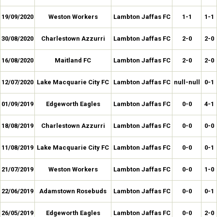
19/09/2020
Weston Workers
Lambton Jaffas FC
1-1
1-1
30/08/2020
Charlestown Azzurri
Lambton Jaffas FC
2-0
2-0
16/08/2020
Maitland FC
Lambton Jaffas FC
2-0
2-0
12/07/2020
Lake Macquarie City FC
Lambton Jaffas FC
null-null
0-1
01/09/2019
Edgeworth Eagles
Lambton Jaffas FC
0-0
4-1
18/08/2019
Charlestown Azzurri
Lambton Jaffas FC
0-0
0-0
11/08/2019
Lake Macquarie City FC
Lambton Jaffas FC
0-0
0-1
21/07/2019
Weston Workers
Lambton Jaffas FC
0-0
1-0
22/06/2019
Adamstown Rosebuds
Lambton Jaffas FC
0-0
0-1
26/05/2019
Edgeworth Eagles
Lambton Jaffas FC
0-0
2-0