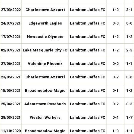
27/03/2022
Charlestown Azzurri
Lambton Jaffas FC
1-0
3-1
24/07/2021
Edgeworth Eagles
Lambton Jaffas FC
0-0
0-0
17/07/2021
Newcastle Olympic
Lambton Jaffas FC
1-2
1-2
02/07/2021
Lake Macquarie City FC
Lambton Jaffas FC
1-2
2-3
27/06/2021
Valentine Phoenix
Lambton Jaffas FC
0-0
1-1
23/05/2021
Charlestown Azzurri
Lambton Jaffas FC
0-2
0-6
15/05/2021
Broadmeadow Magic
Lambton Jaffas FC
0-1
1-2
25/04/2021
Adamstown Rosebuds
Lambton Jaffas FC
0-2
0-3
28/03/2021
Weston Workers
Lambton Jaffas FC
0-4
1-7
11/10/2020
Broadmeadow Magic
Lambton Jaffas FC
1-0
1-1