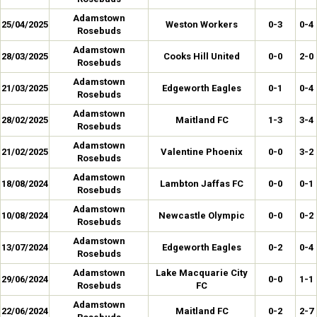
Adamstown
25/04/2025
Weston Workers
0-3
0-4
Rosebuds
Adamstown
28/03/2025
Cooks Hill United
0-0
2-0
Rosebuds
Adamstown
21/03/2025
Edgeworth Eagles
0-1
0-4
Rosebuds
Adamstown
28/02/2025
Maitland FC
1-3
3-4
Rosebuds
Adamstown
21/02/2025
Valentine Phoenix
0-0
3-2
Rosebuds
Adamstown
18/08/2024
Lambton Jaffas FC
0-0
0-1
Rosebuds
Adamstown
10/08/2024
Newcastle Olympic
0-0
0-2
Rosebuds
Adamstown
13/07/2024
Edgeworth Eagles
0-2
0-4
Rosebuds
Adamstown
Lake Macquarie City
29/06/2024
0-0
1-1
Rosebuds
FC
Adamstown
22/06/2024
Maitland FC
0-2
2-7