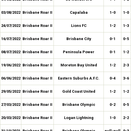
03/08/2022
Brisbane Roar II
Capalaba
1-0
1-0
24/07/2022
Brisbane Roar II
Lions FC
1-2
1-3
16/07/2022
Brisbane Roar II
Brisbane City
0-1
0-5
08/07/2022
Brisbane Roar II
Peninsula Power
0-1
1-2
19/06/2022
Brisbane Roar II
Moreton Bay United
1-2
2-3
06/06/2022
Brisbane Roar II
Eastern Suburbs A.F.C.
0-4
3-6
29/05/2022
Brisbane Roar II
Gold Coast United
1-2
1-2
27/03/2022
Brisbane Roar II
Brisbane Olympic
0-2
0-5
20/03/2022
Brisbane Roar II
Logan Lightning
1-0
2-2
31/10/2021
Brisbane Roar II
Brisbane Olympic
null-null
0-3