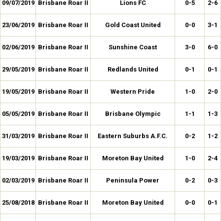
09/07/2019
Brisbane Roar II
Lions FC
0-5
2-6
23/06/2019
Brisbane Roar II
Gold Coast United
0-0
3-1
02/06/2019
Brisbane Roar II
Sunshine Coast
3-0
6-0
29/05/2019
Brisbane Roar II
Redlands United
0-1
0-1
19/05/2019
Brisbane Roar II
Western Pride
1-0
2-0
05/05/2019
Brisbane Roar II
Brisbane Olympic
1-1
1-3
31/03/2019
Brisbane Roar II
Eastern Suburbs A.F.C.
0-2
1-2
19/03/2019
Brisbane Roar II
Moreton Bay United
1-0
2-4
02/03/2019
Brisbane Roar II
Peninsula Power
0-2
0-3
25/08/2018
Brisbane Roar II
Moreton Bay United
0-0
0-1