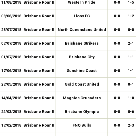
11/08/2018
Brisbane Roar II
Western Pride
0-0
1-5
08/08/2018
Brisbane Roar II
Lions FC
0-0
1-2
28/07/2018
Brisbane Roar II
North Queensland United
0-0
0-0
07/07/2018
Brisbane Roar II
Brisbane Strikers
0-0
2-1
01/07/2018
Brisbane Roar II
Brisbane City
0-0
1-1
17/06/2018
Brisbane Roar II
Sunshine Coast
0-0
1-1
27/05/2018
Brisbane Roar II
Gold Coast United
0-0
0-1
14/04/2018
Brisbane Roar II
Magpies Crusaders
0-0
1-0
24/03/2018
Brisbane Roar II
Brisbane Olympic
0-0
0-6
17/02/2018
Brisbane Roar II
FNQ Bulls
0-0
2-3