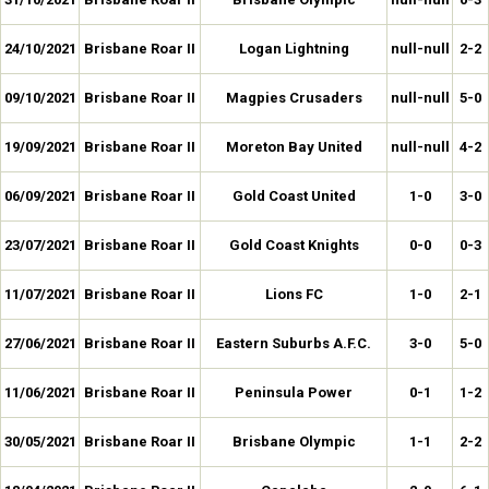
24/10/2021
Brisbane Roar II
Logan Lightning
null-null
2-2
09/10/2021
Brisbane Roar II
Magpies Crusaders
null-null
5-0
19/09/2021
Brisbane Roar II
Moreton Bay United
null-null
4-2
06/09/2021
Brisbane Roar II
Gold Coast United
1-0
3-0
23/07/2021
Brisbane Roar II
Gold Coast Knights
0-0
0-3
11/07/2021
Brisbane Roar II
Lions FC
1-0
2-1
27/06/2021
Brisbane Roar II
Eastern Suburbs A.F.C.
3-0
5-0
11/06/2021
Brisbane Roar II
Peninsula Power
0-1
1-2
30/05/2021
Brisbane Roar II
Brisbane Olympic
1-1
2-2