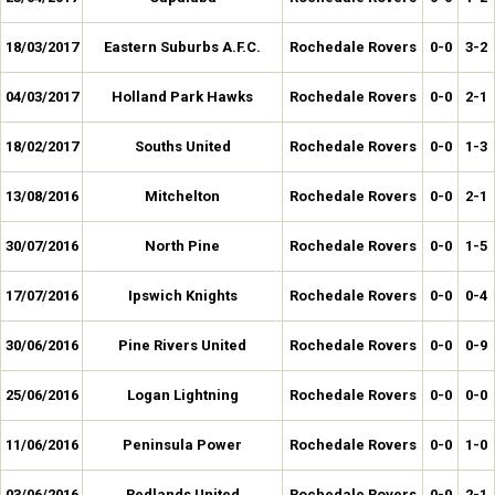
18/03/2017
Eastern Suburbs A.F.C.
Rochedale Rovers
0-0
3-2
04/03/2017
Holland Park Hawks
Rochedale Rovers
0-0
2-1
18/02/2017
Souths United
Rochedale Rovers
0-0
1-3
13/08/2016
Mitchelton
Rochedale Rovers
0-0
2-1
30/07/2016
North Pine
Rochedale Rovers
0-0
1-5
17/07/2016
Ipswich Knights
Rochedale Rovers
0-0
0-4
30/06/2016
Pine Rivers United
Rochedale Rovers
0-0
0-9
25/06/2016
Logan Lightning
Rochedale Rovers
0-0
0-0
11/06/2016
Peninsula Power
Rochedale Rovers
0-0
1-0
03/06/2016
Redlands United
Rochedale Rovers
0-0
2-1