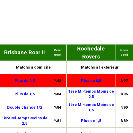
Rochedale
Pour
Pour
Brisbane Roar II
cent
cent
Rovers
Matchs à domicile
Matchs à l'extérieur
Plus de 0,5
%98
Plus de 0,5
%97
1ère Mi-temps Moins de
Plus de 1,5
%84
%96
2,5
1ère Mi-temps Moins de
Double chance 1/2
%84
%90
1,5
1ère Mi-temps Moins de
%81
Plus de 1,5
%89
2,5