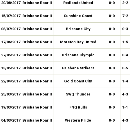
20/08/2017
Brisbane Roar II
Redlands United
0-0
2-2
15/07/2017
Brisbane Roar II
Sunshine Coast
0-0
7-2
08/07/2017
Brisbane Roar II
Brisbane City
0-0
0-3
17/06/2017
Brisbane Roar II
Moreton Bay United
0-0
1-5
27/05/2017
Brisbane Roar II
Brisbane Olympic
0-0
0-4
13/05/2017
Brisbane Roar II
Brisbane Strikers
0-0
0-5
22/04/2017
Brisbane Roar II
Gold Coast City
0-0
1-4
25/03/2017
Brisbane Roar II
SWQ Thunder
0-0
4-3
19/03/2017
Brisbane Roar II
FNQ Bulls
0-0
1-1
04/03/2017
Brisbane Roar II
Western Pride
0-0
4-3