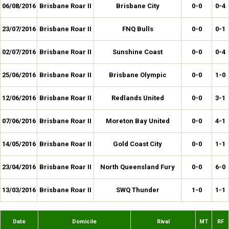
06/08/2016
Brisbane Roar II
Brisbane City
0-0
0-4
23/07/2016
Brisbane Roar II
FNQ Bulls
0-0
0-1
02/07/2016
Brisbane Roar II
Sunshine Coast
0-0
0-4
25/06/2016
Brisbane Roar II
Brisbane Olympic
0-0
1-0
12/06/2016
Brisbane Roar II
Redlands United
0-0
3-1
07/06/2016
Brisbane Roar II
Moreton Bay United
0-0
4-1
14/05/2016
Brisbane Roar II
Gold Coast City
0-0
1-1
23/04/2016
Brisbane Roar II
North Queensland Fury
0-0
6-0
13/03/2016
Brisbane Roar II
SWQ Thunder
1-0
1-1
Date
Domicile
Rival
MT
RF