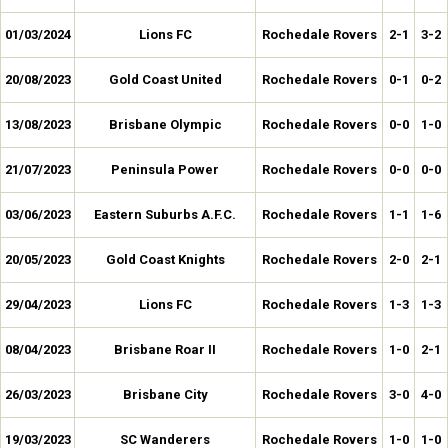
01/03/2024
Lions FC
Rochedale Rovers
2-1
3-2
20/08/2023
Gold Coast United
Rochedale Rovers
0-1
0-2
13/08/2023
Brisbane Olympic
Rochedale Rovers
0-0
1-0
21/07/2023
Peninsula Power
Rochedale Rovers
0-0
0-0
03/06/2023
Eastern Suburbs A.F.C.
Rochedale Rovers
1-1
1-6
20/05/2023
Gold Coast Knights
Rochedale Rovers
2-0
2-1
29/04/2023
Lions FC
Rochedale Rovers
1-3
1-3
08/04/2023
Brisbane Roar II
Rochedale Rovers
1-0
2-1
26/03/2023
Brisbane City
Rochedale Rovers
3-0
4-0
19/03/2023
SC Wanderers
Rochedale Rovers
1-0
1-0