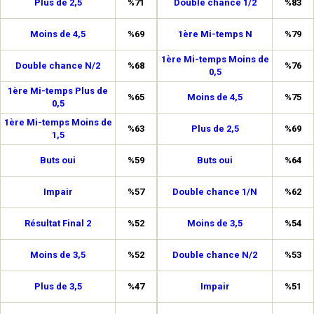
Plus de 2,5
%71
Double chance 1/2
%83
Moins de 4,5
%69
1ère Mi-temps N
%79
1ère Mi-temps Moins de
Double chance N/2
%68
%76
0,5
1ère Mi-temps Plus de
%65
Moins de 4,5
%75
0,5
1ère Mi-temps Moins de
%63
Plus de 2,5
%69
1,5
Buts oui
%59
Buts oui
%64
Impair
%57
Double chance 1/N
%62
Résultat Final 2
%52
Moins de 3,5
%54
Moins de 3,5
%52
Double chance N/2
%53
Plus de 3,5
%47
Impair
%51