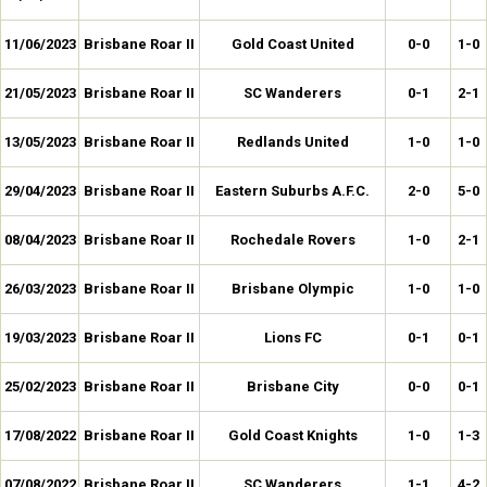
11/06/2023
Brisbane Roar II
Gold Coast United
0-0
1-0
21/05/2023
Brisbane Roar II
SC Wanderers
0-1
2-1
13/05/2023
Brisbane Roar II
Redlands United
1-0
1-0
29/04/2023
Brisbane Roar II
Eastern Suburbs A.F.C.
2-0
5-0
08/04/2023
Brisbane Roar II
Rochedale Rovers
1-0
2-1
26/03/2023
Brisbane Roar II
Brisbane Olympic
1-0
1-0
19/03/2023
Brisbane Roar II
Lions FC
0-1
0-1
25/02/2023
Brisbane Roar II
Brisbane City
0-0
0-1
17/08/2022
Brisbane Roar II
Gold Coast Knights
1-0
1-3
07/08/2022
Brisbane Roar II
SC Wanderers
1-1
4-2