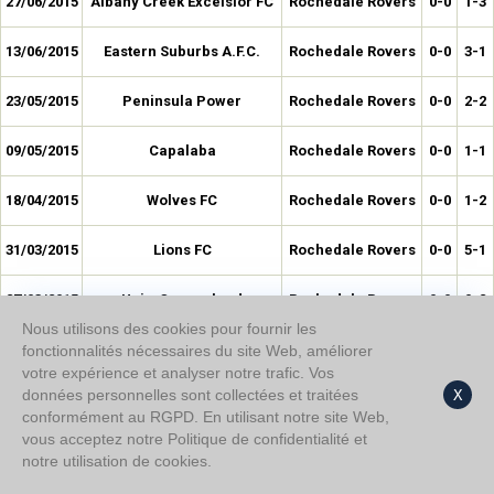
27/06/2015
Albany Creek Excelsior FC
Rochedale Rovers
0-0
1-3
13/06/2015
Eastern Suburbs A.F.C.
Rochedale Rovers
0-0
3-1
23/05/2015
Peninsula Power
Rochedale Rovers
0-0
2-2
09/05/2015
Capalaba
Rochedale Rovers
0-0
1-1
18/04/2015
Wolves FC
Rochedale Rovers
0-0
1-2
31/03/2015
Lions FC
Rochedale Rovers
0-0
5-1
27/03/2015
Univ. Queensland
Rochedale Rovers
0-0
0-2
Nous utilisons des cookies pour fournir les
14/03/2015
Logan Lightning
Rochedale Rovers
0-0
3-2
fonctionnalités nécessaires du site Web, améliorer
votre expérience et analyser notre trafic. Vos
données personnelles sont collectées et traitées
X
11/03/2015
Grange Thistle
Rochedale Rovers
0-0
0-3
conformément au RGPD. En utilisant notre site Web,
vous acceptez notre Politique de confidentialité et
01/03/2015
Lions FC
Rochedale Rovers
0-0
2-0
notre utilisation de cookies.