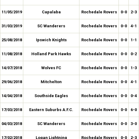
11/05/2019
Capalaba
Rochedale Rovers
0-0
2-3
31/03/2019
SC Wanderers
Rochedale Rovers
0-0
4-1
25/08/2018
Ipswich Knights
Rochedale Rovers
0-0
1-1
11/08/2018
Holland Park Hawks
Rochedale Rovers
0-0
0-2
14/07/2018
Wolves FC
Rochedale Rovers
0-0
1-3
29/06/2018
Mitchelton
Rochedale Rovers
0-0
4-1
14/04/2018
Southside Eagles
Rochedale Rovers
0-0
0-4
17/03/2018
Eastern Suburbs A.F.C.
Rochedale Rovers
0-0
6-0
04/03/2018
SC Wanderers
Rochedale Rovers
0-0
3-0
17/02/2018
Logan Lightning
Rochedale Rovers
0-0
2-3