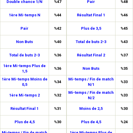
Double chance 1/N
%47
Pair
%48
1ère Mi-temps N
%44
Résultat Final 1
%46
Pair
%42
Plus de 3,5
%45
Non Buts
%40
Total de buts 2-3
%43
Total de buts 2-3
%36
Résultat Final 2
%37
1ère Mi-temps Plus de
%36
Non Buts
%35
1,5
1ère Mi-temps Moins de
Mi-temps / Fin de match
%34
%33
0,5
N/1
Mi-temps / Fin de match
1ère Mi-temps 2
%32
%33
N/2
Résultat Final 1
%31
Moins de 2,5
%30
Plus de 4,5
%30
Plus de 4,5
%24
Mi-temps / Fin de match
1ère Mi-temps Plus de