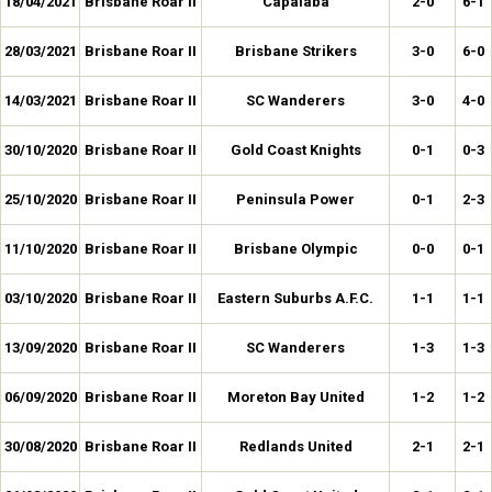
18/04/2021
Brisbane Roar II
Capalaba
2-0
6-1
28/03/2021
Brisbane Roar II
Brisbane Strikers
3-0
6-0
14/03/2021
Brisbane Roar II
SC Wanderers
3-0
4-0
30/10/2020
Brisbane Roar II
Gold Coast Knights
0-1
0-3
25/10/2020
Brisbane Roar II
Peninsula Power
0-1
2-3
11/10/2020
Brisbane Roar II
Brisbane Olympic
0-0
0-1
03/10/2020
Brisbane Roar II
Eastern Suburbs A.F.C.
1-1
1-1
13/09/2020
Brisbane Roar II
SC Wanderers
1-3
1-3
06/09/2020
Brisbane Roar II
Moreton Bay United
1-2
1-2
30/08/2020
Brisbane Roar II
Redlands United
2-1
2-1