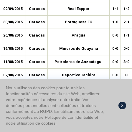
09/09/2015
Caracas
Real Esppor
1-1
1-2
30/08/2015
Caracas
Portuguesa FC
1-0
2-1
26/08/2015
Caracas
Aragua
0-0
1-1
16/08/2015
Caracas
Mineros de Guayana
0-0
0-0
11/08/2015
Caracas
Petroleros de Anzoátegui
0-0
3-0
02/08/2015
Caracas
Deportivo Tachira
0-0
0-0
Nous utilisons des cookies pour fournir les
22/07/2015
Caracas
Zamora FC
1-0
2-0
fonctionnalités nécessaires du site Web, améliorer
votre expérience et analyser notre trafic. Vos
19/07/2015
Caracas
Deportivo Lara
0-2
2-2
données personnelles sont collectées et traitées
X
conformément au RGPD. En utilisant notre site Web,
03/05/2015
Caracas
Deportivo Tachira
1-1
2-2
vous acceptez notre Politique de confidentialité et
notre utilisation de cookies.
19/04/2015
Caracas
Llaneros de Guanare
1-0
3-2