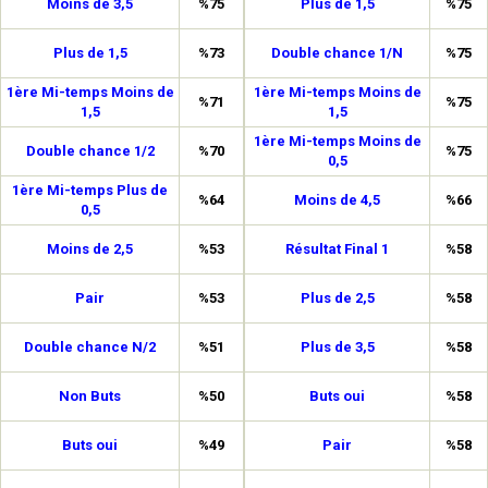
Moins de 3,5
%75
Plus de 1,5
%75
Plus de 1,5
%73
Double chance 1/N
%75
1ère Mi-temps Moins de
1ère Mi-temps Moins de
%71
%75
1,5
1,5
1ère Mi-temps Moins de
Double chance 1/2
%70
%75
0,5
1ère Mi-temps Plus de
%64
Moins de 4,5
%66
0,5
Moins de 2,5
%53
Résultat Final 1
%58
Pair
%53
Plus de 2,5
%58
Double chance N/2
%51
Plus de 3,5
%58
Non Buts
%50
Buts oui
%58
Buts oui
%49
Pair
%58