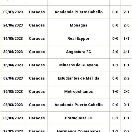
09/07/2023
Caracas
Academia Puerto Cabello
0-0
2-1
24/06/2023
Caracas
Monagas
0-0
2-0
14/05/2023
Caracas
Real Esppor
0-0
1-1
30/04/2023
Caracas
Angostura FC
2-0
4-1
16/04/2023
Caracas
Mineros de Guayana
1-1
1-1
09/04/2023
Caracas
Estudiantes de Mérida
0-0
2-2
19/03/2023
Caracas
Metropolitanos
1-0
2-0
08/03/2023
Caracas
Academia Puerto Cabello
0-0
0-1
03/03/2023
Caracas
Portuguesa FC
0-1
1-1
19/02/2023
Caracas
Hermanos Colmenares
1-1
2-2