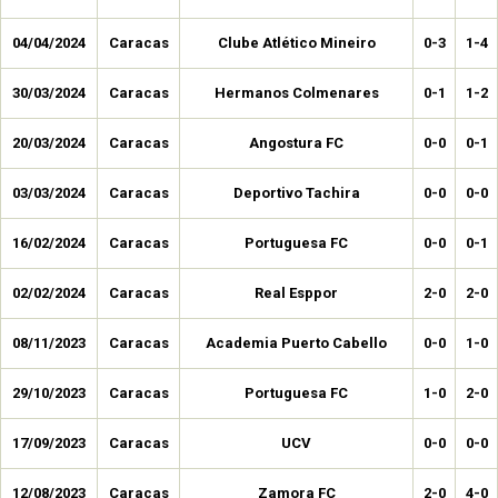
04/04/2024
Caracas
Clube Atlético Mineiro
0-3
1-4
30/03/2024
Caracas
Hermanos Colmenares
0-1
1-2
20/03/2024
Caracas
Angostura FC
0-0
0-1
03/03/2024
Caracas
Deportivo Tachira
0-0
0-0
16/02/2024
Caracas
Portuguesa FC
0-0
0-1
02/02/2024
Caracas
Real Esppor
2-0
2-0
08/11/2023
Caracas
Academia Puerto Cabello
0-0
1-0
29/10/2023
Caracas
Portuguesa FC
1-0
2-0
17/09/2023
Caracas
UCV
0-0
0-0
12/08/2023
Caracas
Zamora FC
2-0
4-0