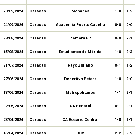
20/09/2024
Caracas
Monagas
1-0
1-2
04/09/2024
Caracas
Academia Puerto Cabello
0-0
0-0
28/08/2024
Caracas
Zamora FC
0-0
2-1
15/08/2024
Caracas
Estudiantes de Mérida
1-0
2-3
21/07/2024
Caracas
Rayo Zuliano
0-1
1-2
27/06/2024
Caracas
Deportivo Petare
1-0
2-0
13/06/2024
Caracas
Metropolitanos
1-1
2-1
07/05/2024
Caracas
CA Penarol
0-1
0-1
23/04/2024
Caracas
CA Rosario Central
1-0
1-1
15/04/2024
Caracas
UCV
2-2
2-2