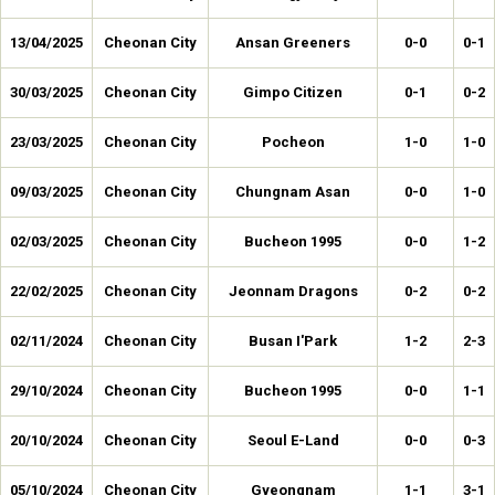
13/04/2025
Cheonan City
Ansan Greeners
0-0
0-1
30/03/2025
Cheonan City
Gimpo Citizen
0-1
0-2
23/03/2025
Cheonan City
Pocheon
1-0
1-0
09/03/2025
Cheonan City
Chungnam Asan
0-0
1-0
02/03/2025
Cheonan City
Bucheon 1995
0-0
1-2
22/02/2025
Cheonan City
Jeonnam Dragons
0-2
0-2
02/11/2024
Cheonan City
Busan I'Park
1-2
2-3
29/10/2024
Cheonan City
Bucheon 1995
0-0
1-1
20/10/2024
Cheonan City
Seoul E-Land
0-0
0-3
05/10/2024
Cheonan City
Gyeongnam
1-1
3-1