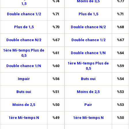
%74
Moins de 3,5
%77
1,5
Double chance 1/2
%71
Plus de 1,5
%71
Plus de 1,5
%70
Double chance N/2
%68
Double chance N/2
%67
Double chance 1/2
%67
1ère Mi-temps Plus de
%61
Double chance 1/N
%64
0,5
1ère Mi-temps Plus de
Double chance 1/N
%60
%59
0,5
Impair
%56
Buts oui
%54
Buts oui
%51
Moins de 2,5
%53
Moins de 2,5
%50
Pair
%53
1ère Mi-temps N
%49
1ère Mi-temps N
%50