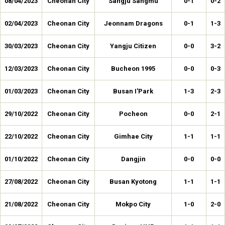
08/04/2023
Cheonan City
Sangju Sangmu
0-1
0-2
02/04/2023
Cheonan City
Jeonnam Dragons
0-1
1-3
30/03/2023
Cheonan City
Yangju Citizen
0-0
3-2
12/03/2023
Cheonan City
Bucheon 1995
0-0
0-3
01/03/2023
Cheonan City
Busan I'Park
1-3
2-3
29/10/2022
Cheonan City
Pocheon
0-0
2-1
22/10/2022
Cheonan City
Gimhae City
1-1
1-1
01/10/2022
Cheonan City
Dangjin
0-0
0-0
27/08/2022
Cheonan City
Busan Kyotong
1-1
1-1
21/08/2022
Cheonan City
Mokpo City
1-0
2-0