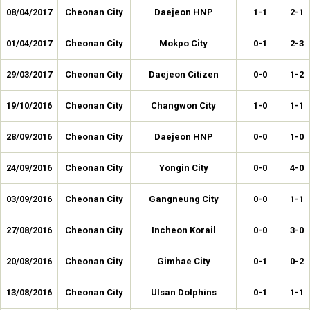
08/04/2017
Cheonan City
Daejeon HNP
1-1
2-1
01/04/2017
Cheonan City
Mokpo City
0-1
2-3
29/03/2017
Cheonan City
Daejeon Citizen
0-0
1-2
19/10/2016
Cheonan City
Changwon City
1-0
1-1
28/09/2016
Cheonan City
Daejeon HNP
0-0
1-0
24/09/2016
Cheonan City
Yongin City
0-0
4-0
03/09/2016
Cheonan City
Gangneung City
0-0
1-1
27/08/2016
Cheonan City
Incheon Korail
0-0
3-0
20/08/2016
Cheonan City
Gimhae City
0-1
0-2
13/08/2016
Cheonan City
Ulsan Dolphins
0-1
1-1