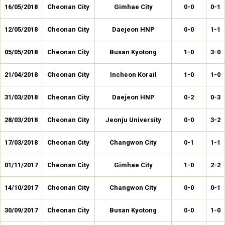
16/05/2018
Cheonan City
Gimhae City
0-0
0-1
12/05/2018
Cheonan City
Daejeon HNP
0-0
1-1
05/05/2018
Cheonan City
Busan Kyotong
1-0
3-0
21/04/2018
Cheonan City
Incheon Korail
1-0
1-0
31/03/2018
Cheonan City
Daejeon HNP
0-2
0-3
28/03/2018
Cheonan City
Jeonju University
0-0
3-2
17/03/2018
Cheonan City
Changwon City
0-1
1-1
01/11/2017
Cheonan City
Gimhae City
1-0
2-2
14/10/2017
Cheonan City
Changwon City
0-0
0-1
30/09/2017
Cheonan City
Busan Kyotong
0-0
1-0