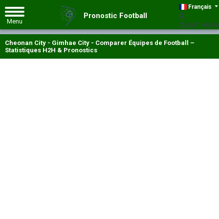
Français
Pronostic Football
GMT +00:00
Cheonan City - Gimhae City - Comparer Équipes de Football –
Statistiques H2H & Pronostics