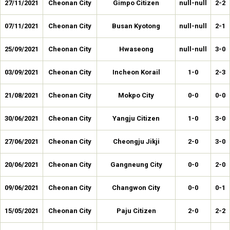
27/11/2021
Cheonan City
Gimpo Citizen
null-null
2-2
07/11/2021
Cheonan City
Busan Kyotong
null-null
2-1
25/09/2021
Cheonan City
Hwaseong
null-null
3-0
03/09/2021
Cheonan City
Incheon Korail
1-0
2-3
21/08/2021
Cheonan City
Mokpo City
0-0
0-0
30/06/2021
Cheonan City
Yangju Citizen
1-0
3-0
27/06/2021
Cheonan City
Cheongju Jikji
2-0
3-0
20/06/2021
Cheonan City
Gangneung City
0-0
2-0
09/06/2021
Cheonan City
Changwon City
0-0
0-1
15/05/2021
Cheonan City
Paju Citizen
2-0
2-2