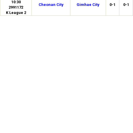
10:30
Cheonan City
Gimhae City
0-1
0-1
2991172
K League 2