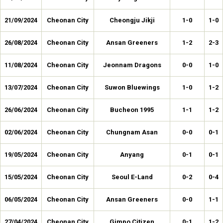
21/09/2024
Cheonan City
Cheongju Jikji
1-0
1-0
26/08/2024
Cheonan City
Ansan Greeners
1-2
2-3
11/08/2024
Cheonan City
Jeonnam Dragons
0-0
1-0
13/07/2024
Cheonan City
Suwon Bluewings
1-0
1-2
26/06/2024
Cheonan City
Bucheon 1995
1-1
1-2
02/06/2024
Cheonan City
Chungnam Asan
0-0
0-1
19/05/2024
Cheonan City
Anyang
0-1
0-1
15/05/2024
Cheonan City
Seoul E-Land
0-2
0-4
06/05/2024
Cheonan City
Ansan Greeners
0-0
1-1
27/04/2024
Cheonan City
Gimpo Citizen
0-1
1-2