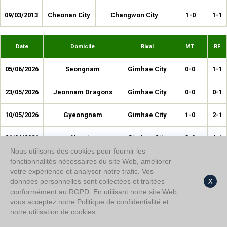
09/03/2013
Cheonan City
Changwon City
1-0
1-1
Date
Domicile
Rival
MT
RF
05/06/2026
Seongnam
Gimhae City
0-0
1-1
23/05/2026
Jeonnam Dragons
Gimhae City
0-0
0-1
10/05/2026
Gyeongnam
Gimhae City
1-0
2-1
26/04/2026
Yongin
Gimhae City
3-0
4-1
Nous utilisons des cookies pour fournir les
18/04/2026
Cheongju Jikji
Gimhae City
0-0
1-1
fonctionnalités nécessaires du site Web, améliorer
votre expérience et analyser notre trafic. Vos
données personnelles sont collectées et traitées
X
12/04/2026
Chungnam Asan
Gimhae City
1-0
1-1
conformément au RGPD. En utilisant notre site Web,
vous acceptez notre Politique de confidentialité et
05/04/2026
Paju Citizen
Gimhae City
1-0
3-1
notre utilisation de cookies.