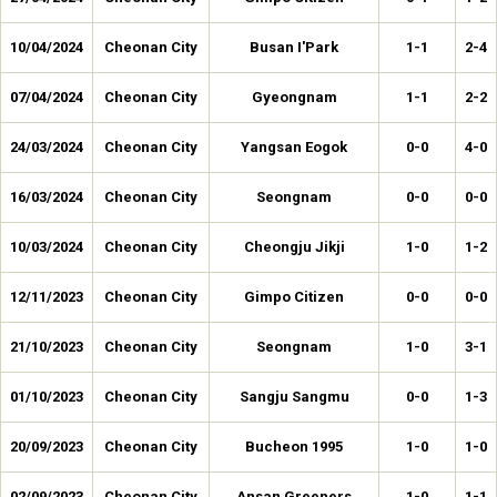
10/04/2024
Cheonan City
Busan I'Park
1-1
2-4
07/04/2024
Cheonan City
Gyeongnam
1-1
2-2
24/03/2024
Cheonan City
Yangsan Eogok
0-0
4-0
16/03/2024
Cheonan City
Seongnam
0-0
0-0
10/03/2024
Cheonan City
Cheongju Jikji
1-0
1-2
12/11/2023
Cheonan City
Gimpo Citizen
0-0
0-0
21/10/2023
Cheonan City
Seongnam
1-0
3-1
01/10/2023
Cheonan City
Sangju Sangmu
0-0
1-3
20/09/2023
Cheonan City
Bucheon 1995
1-0
1-0
02/09/2023
Cheonan City
Ansan Greeners
1-0
1-1