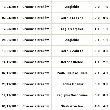
19/04/2016
Cracovia Kraków
Zaglebie
0-0
1-0
02/04/2016
Cracovia Kraków
Gornik Leczna
0-0
0-0
12/03/2016
Cracovia Kraków
Legia Varşova
1-1
1-2
26/02/2016
Cracovia Kraków
Zaglebie
0-1
1-2
13/02/2016
Cracovia Kraków
Górnik Zabrze
3-0
3-0
14/12/2015
Cracovia Kraków
Korona Kielce
1-1
2-2
02/12/2015
Cracovia Kraków
Podb. Bielsko-Biała
2-1
4-1
23/11/2015
Cracovia Kraków
Lechia Gdańsk
0-0
3-0
19/11/2015
Cracovia Kraków
Zagłębie Sosnowiec
0-2
0-2
06/11/2015
Cracovia Kraków
Śląsk Wrocław
4-0
4-1