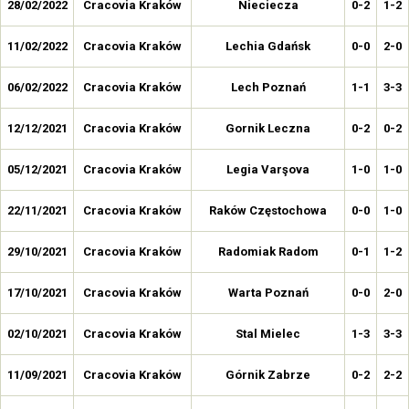
28/02/2022
Cracovia Kraków
Nieciecza
0-2
1-2
11/02/2022
Cracovia Kraków
Lechia Gdańsk
0-0
2-0
06/02/2022
Cracovia Kraków
Lech Poznań
1-1
3-3
12/12/2021
Cracovia Kraków
Gornik Leczna
0-2
0-2
05/12/2021
Cracovia Kraków
Legia Varşova
1-0
1-0
22/11/2021
Cracovia Kraków
Raków Częstochowa
0-0
1-0
29/10/2021
Cracovia Kraków
Radomiak Radom
0-1
1-2
17/10/2021
Cracovia Kraków
Warta Poznań
0-0
2-0
02/10/2021
Cracovia Kraków
Stal Mielec
1-3
3-3
11/09/2021
Cracovia Kraków
Górnik Zabrze
0-2
2-2