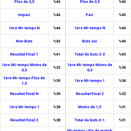
Plus de 2,5
%46
Plus de 2,5
%46
Impair
%46
Pair
%45
1ère Mi-temps N
%44
1ère Mi-temps N
%44
Non Buts
%43
Buts oui
%44
Résultat Final 1
%41
Total de buts 2-3
%43
1ère Mi-temps Moins de
1ère Mi-temps Moins de
%32
%36
0,5
0,5
1ère Mi-temps Plus de
%30
1ère Mi-temps 1
%34
1,5
Résultat Final N
%30
Résultat Final 2
%32
1ère Mi-temps 1
%28
Moins de 1,5
%31
Résultat Final 2
%28
Total de buts 0-1
%31
Mi-temps / Fin de match