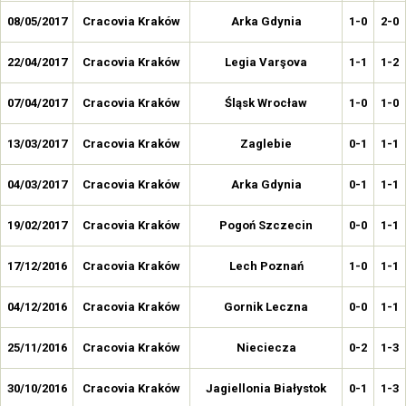
08/05/2017
Cracovia Kraków
Arka Gdynia
1-0
2-0
22/04/2017
Cracovia Kraków
Legia Varşova
1-1
1-2
07/04/2017
Cracovia Kraków
Śląsk Wrocław
1-0
1-0
13/03/2017
Cracovia Kraków
Zaglebie
0-1
1-1
04/03/2017
Cracovia Kraków
Arka Gdynia
0-1
1-1
19/02/2017
Cracovia Kraków
Pogoń Szczecin
0-0
1-1
17/12/2016
Cracovia Kraków
Lech Poznań
1-0
1-1
04/12/2016
Cracovia Kraków
Gornik Leczna
0-0
1-1
25/11/2016
Cracovia Kraków
Nieciecza
0-2
1-3
30/10/2016
Cracovia Kraków
Jagiellonia Białystok
0-1
1-3