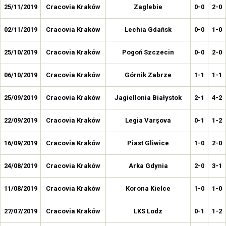
25/11/2019
Cracovia Kraków
Zaglebie
0-0
2-0
02/11/2019
Cracovia Kraków
Lechia Gdańsk
0-0
1-0
25/10/2019
Cracovia Kraków
Pogoń Szczecin
0-0
2-0
06/10/2019
Cracovia Kraków
Górnik Zabrze
1-1
1-1
25/09/2019
Cracovia Kraków
Jagiellonia Białystok
2-1
4-2
22/09/2019
Cracovia Kraków
Legia Varşova
0-1
1-2
16/09/2019
Cracovia Kraków
Piast Gliwice
1-0
2-0
24/08/2019
Cracovia Kraków
Arka Gdynia
2-0
3-1
11/08/2019
Cracovia Kraków
Korona Kielce
1-0
1-0
27/07/2019
Cracovia Kraków
LKS Lodz
0-1
1-2