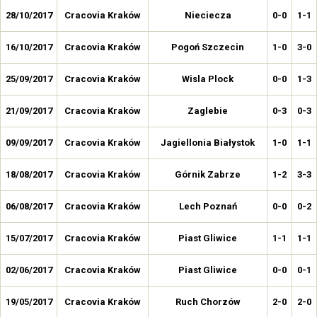
28/10/2017
Cracovia Kraków
Nieciecza
0-0
1-1
16/10/2017
Cracovia Kraków
Pogoń Szczecin
1-0
3-0
25/09/2017
Cracovia Kraków
Wisla Plock
0-0
1-3
21/09/2017
Cracovia Kraków
Zaglebie
0-3
0-3
09/09/2017
Cracovia Kraków
Jagiellonia Białystok
1-0
1-1
18/08/2017
Cracovia Kraków
Górnik Zabrze
1-2
3-3
06/08/2017
Cracovia Kraków
Lech Poznań
0-0
0-2
15/07/2017
Cracovia Kraków
Piast Gliwice
1-1
1-1
02/06/2017
Cracovia Kraków
Piast Gliwice
0-0
0-1
19/05/2017
Cracovia Kraków
Ruch Chorzów
2-0
2-0