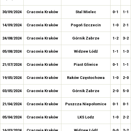
30/09/2024
Cracovia Kraków
Stal Mielec
0-1
1-1
14/09/2024
Cracovia Kraków
Pogoń Szczecin
1-0
2-1
24/08/2024
Cracovia Kraków
Górnik Zabrze
1-2
3-2
05/08/2024
Cracovia Kraków
Widzew Łódź
1-1
1-3
21/07/2024
Cracovia Kraków
Piast Gliwice
0-1
1-1
19/05/2024
Cracovia Kraków
Raków Częstochowa
1-0
2-0
03/05/2024
Cracovia Kraków
Górnik Zabrze
2-0
5-0
21/04/2024
Cracovia Kraków
Puszcza Niepołomice
0-1
0-1
05/04/2024
Cracovia Kraków
LKS Lodz
1-0
2-2
16/03/2024
Cracovia Kraków
Widzew Łódź
0-0
2-2