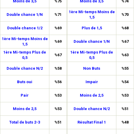
Moins de 3,5
%75
Moins de 3,5
%74
1ère Mi-temps Moins de
Double chance 1/N
%71
%70
1,5
Double chance 1/2
%69
Plus de 1,5
%68
1ère Mi-temps Moins de
%69
Double chance 1/N
%67
1,5
1ère Mi-temps Plus de
1ère Mi-temps Plus de
%67
%63
0,5
0,5
Double chance N/2
%58
Non Buts
%55
Buts oui
%56
Impair
%54
Pair
%53
Moins de 2,5
%53
Moins de 2,5
%53
Double chance N/2
%51
Total de buts 2-3
%51
Résultat Final 1
%48