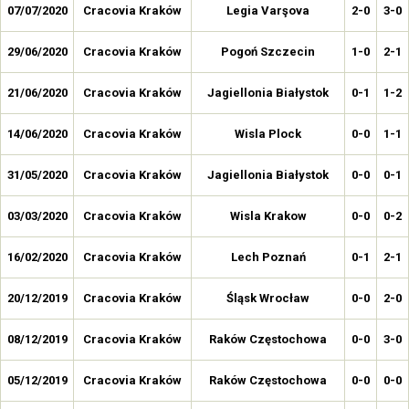
07/07/2020
Cracovia Kraków
Legia Varşova
2-0
3-0
29/06/2020
Cracovia Kraków
Pogoń Szczecin
1-0
2-1
21/06/2020
Cracovia Kraków
Jagiellonia Białystok
0-1
1-2
14/06/2020
Cracovia Kraków
Wisla Plock
0-0
1-1
31/05/2020
Cracovia Kraków
Jagiellonia Białystok
0-0
0-1
03/03/2020
Cracovia Kraków
Wisla Krakow
0-0
0-2
16/02/2020
Cracovia Kraków
Lech Poznań
0-1
2-1
20/12/2019
Cracovia Kraków
Śląsk Wrocław
0-0
2-0
08/12/2019
Cracovia Kraków
Raków Częstochowa
0-0
3-0
05/12/2019
Cracovia Kraków
Raków Częstochowa
0-0
0-0