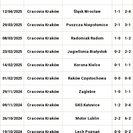
12/04/2025
Cracovia Kraków
Śląsk Wrocław
1-1
2-4
29/03/2025
Cracovia Kraków
Puszcza Niepołomice
2-1
3-1
08/03/2025
Cracovia Kraków
Radomiak Radom
1-0
1-2
23/02/2025
Cracovia Kraków
Jagiellonia Białystok
0-2
2-2
14/02/2025
Cracovia Kraków
Korona Kielce
0-1
1-1
01/02/2025
Cracovia Kraków
Raków Częstochowa
0-0
0-0
29/11/2024
Cracovia Kraków
Zaglebie
1-0
1-1
09/11/2024
Cracovia Kraków
GKS Katovice
1-2
3-4
26/10/2024
Cracovia Kraków
Motor Lublin
2-2
6-2
19/10/2024
Cracovia Kraków
Lech Poznań
0-0
0-2