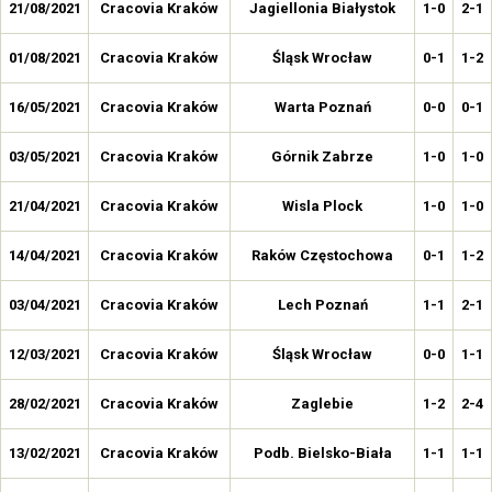
21/08/2021
Cracovia Kraków
Jagiellonia Białystok
1-0
2-1
01/08/2021
Cracovia Kraków
Śląsk Wrocław
0-1
1-2
16/05/2021
Cracovia Kraków
Warta Poznań
0-0
0-1
03/05/2021
Cracovia Kraków
Górnik Zabrze
1-0
1-0
21/04/2021
Cracovia Kraków
Wisla Plock
1-0
1-0
14/04/2021
Cracovia Kraków
Raków Częstochowa
0-1
1-2
03/04/2021
Cracovia Kraków
Lech Poznań
1-1
2-1
12/03/2021
Cracovia Kraków
Śląsk Wrocław
0-0
1-1
28/02/2021
Cracovia Kraków
Zaglebie
1-2
2-4
13/02/2021
Cracovia Kraków
Podb. Bielsko-Biała
1-1
1-1