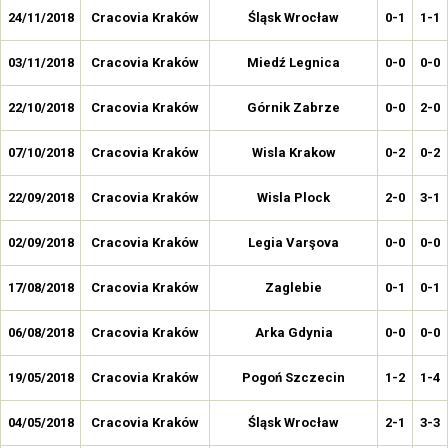
24/11/2018
Cracovia Kraków
Śląsk Wrocław
0-1
1-1
03/11/2018
Cracovia Kraków
Miedź Legnica
0-0
0-0
22/10/2018
Cracovia Kraków
Górnik Zabrze
0-0
2-0
07/10/2018
Cracovia Kraków
Wisla Krakow
0-2
0-2
22/09/2018
Cracovia Kraków
Wisla Plock
2-0
3-1
02/09/2018
Cracovia Kraków
Legia Varşova
0-0
0-0
17/08/2018
Cracovia Kraków
Zaglebie
0-1
0-1
06/08/2018
Cracovia Kraków
Arka Gdynia
0-0
0-0
19/05/2018
Cracovia Kraków
Pogoń Szczecin
1-2
1-4
04/05/2018
Cracovia Kraków
Śląsk Wrocław
2-1
3-3