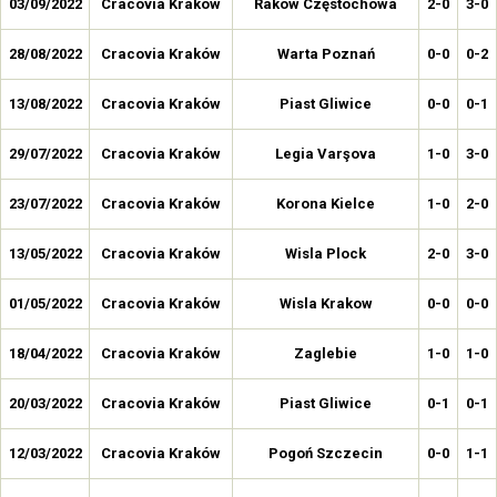
03/09/2022
Cracovia Kraków
Raków Częstochowa
2-0
3-0
28/08/2022
Cracovia Kraków
Warta Poznań
0-0
0-2
13/08/2022
Cracovia Kraków
Piast Gliwice
0-0
0-1
29/07/2022
Cracovia Kraków
Legia Varşova
1-0
3-0
23/07/2022
Cracovia Kraków
Korona Kielce
1-0
2-0
13/05/2022
Cracovia Kraków
Wisla Plock
2-0
3-0
01/05/2022
Cracovia Kraków
Wisla Krakow
0-0
0-0
18/04/2022
Cracovia Kraków
Zaglebie
1-0
1-0
20/03/2022
Cracovia Kraków
Piast Gliwice
0-1
0-1
12/03/2022
Cracovia Kraków
Pogoń Szczecin
0-0
1-1