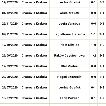
19/12/2020
Cracovia Kraków
Lechia Gdańsk
0-1
0-3
04/12/2020
Cracovia Kraków
Wisla Krakow
0-0
1-1
22/11/2020
Cracovia Kraków
Legia Varşova
0-0
0-1
07/11/2020
Cracovia Kraków
Jagiellonia Białystok
1-1
3-1
17/10/2020
Cracovia Kraków
Piast Gliwice
1-0
1-0
26/09/2020
Cracovia Kraków
Raków Częstochowa
1-2
2-2
12/09/2020
Cracovia Kraków
Stal Mielec
0-0
1-1
22/08/2020
Cracovia Kraków
Pogoń Szczecin
0-0
2-1
24/07/2020
Cracovia Kraków
Lechia Gdańsk
0-1
2-2
15/07/2020
Cracovia Kraków
Lech Poznań
0-1
1-2