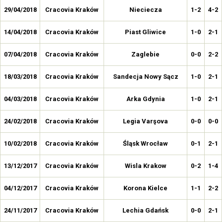
29/04/2018
Cracovia Kraków
Nieciecza
1-2
4-2
14/04/2018
Cracovia Kraków
Piast Gliwice
1-0
2-1
07/04/2018
Cracovia Kraków
Zaglebie
0-0
2-2
18/03/2018
Cracovia Kraków
Sandecja Nowy Sącz
1-0
2-1
04/03/2018
Cracovia Kraków
Arka Gdynia
1-0
2-1
24/02/2018
Cracovia Kraków
Legia Varşova
0-0
0-0
10/02/2018
Cracovia Kraków
Śląsk Wrocław
0-1
2-1
13/12/2017
Cracovia Kraków
Wisla Krakow
0-2
1-4
04/12/2017
Cracovia Kraków
Korona Kielce
1-1
2-2
24/11/2017
Cracovia Kraków
Lechia Gdańsk
0-0
2-1