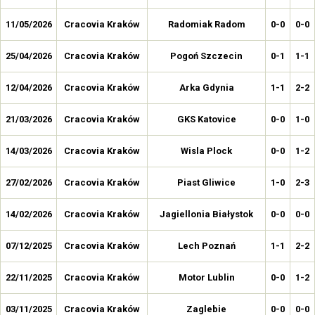
11/05/2026
Cracovia Kraków
Radomiak Radom
0-0
0-0
25/04/2026
Cracovia Kraków
Pogoń Szczecin
0-1
1-1
12/04/2026
Cracovia Kraków
Arka Gdynia
1-1
2-2
21/03/2026
Cracovia Kraków
GKS Katovice
0-0
1-0
14/03/2026
Cracovia Kraków
Wisla Plock
0-0
1-2
27/02/2026
Cracovia Kraków
Piast Gliwice
1-0
2-3
14/02/2026
Cracovia Kraków
Jagiellonia Białystok
0-0
0-0
07/12/2025
Cracovia Kraków
Lech Poznań
1-1
2-2
22/11/2025
Cracovia Kraków
Motor Lublin
0-0
1-2
03/11/2025
Cracovia Kraków
Zaglebie
0-0
0-0