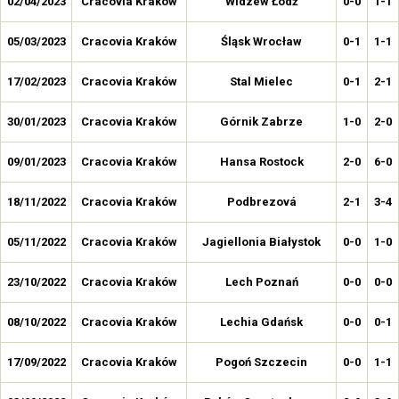
02/04/2023
Cracovia Kraków
Widzew Łódź
0-0
1-1
05/03/2023
Cracovia Kraków
Śląsk Wrocław
0-1
1-1
17/02/2023
Cracovia Kraków
Stal Mielec
0-1
2-1
30/01/2023
Cracovia Kraków
Górnik Zabrze
1-0
2-0
09/01/2023
Cracovia Kraków
Hansa Rostock
2-0
6-0
18/11/2022
Cracovia Kraków
Podbrezová
2-1
3-4
05/11/2022
Cracovia Kraków
Jagiellonia Białystok
0-0
1-0
23/10/2022
Cracovia Kraków
Lech Poznań
0-0
0-0
08/10/2022
Cracovia Kraków
Lechia Gdańsk
0-0
0-1
17/09/2022
Cracovia Kraków
Pogoń Szczecin
0-0
1-1