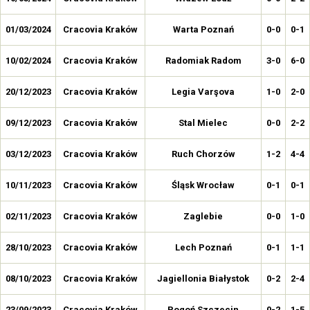
01/03/2024
Cracovia Kraków
Warta Poznań
0-0
0-1
10/02/2024
Cracovia Kraków
Radomiak Radom
3-0
6-0
20/12/2023
Cracovia Kraków
Legia Varşova
1-0
2-0
09/12/2023
Cracovia Kraków
Stal Mielec
0-0
2-2
03/12/2023
Cracovia Kraków
Ruch Chorzów
1-2
4-4
10/11/2023
Cracovia Kraków
Śląsk Wrocław
0-1
0-1
02/11/2023
Cracovia Kraków
Zaglebie
0-0
1-0
28/10/2023
Cracovia Kraków
Lech Poznań
0-1
1-1
08/10/2023
Cracovia Kraków
Jagiellonia Białystok
0-2
2-4
23/09/2023
Cracovia Kraków
Pogoń Szczecin
0-2
1-5