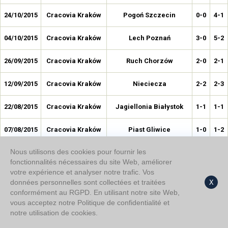
24/10/2015
Cracovia Kraków
Pogoń Szczecin
0-0
4-1
04/10/2015
Cracovia Kraków
Lech Poznań
3-0
5-2
26/09/2015
Cracovia Kraków
Ruch Chorzów
2-0
2-1
12/09/2015
Cracovia Kraków
Nieciecza
2-2
2-3
22/08/2015
Cracovia Kraków
Jagiellonia Białystok
1-1
1-1
07/08/2015
Cracovia Kraków
Piast Gliwice
1-0
1-2
Nous utilisons des cookies pour fournir les
24/07/2015
Cracovia Kraków
Wisla Krakow
1-1
1-1
fonctionnalités nécessaires du site Web, améliorer
votre expérience et analyser notre trafic. Vos
02/06/2015
Cracovia Kraków
Ruch Chorzów
1-0
1-0
données personnelles sont collectées et traitées
X
conformément au RGPD. En utilisant notre site Web,
22/05/2015
Cracovia Kraków
Korona Kielce
1-1
1-1
vous acceptez notre Politique de confidentialité et
notre utilisation de cookies.
19/05/2015
Cracovia Kraków
Zawisza Bydgoszcz
0-0
3-1