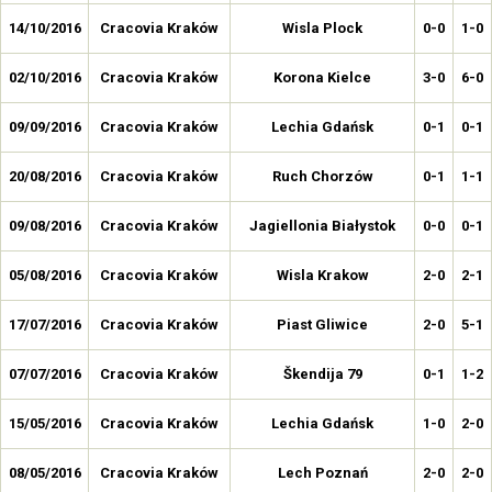
14/10/2016
Cracovia Kraków
Wisla Plock
0-0
1-0
02/10/2016
Cracovia Kraków
Korona Kielce
3-0
6-0
09/09/2016
Cracovia Kraków
Lechia Gdańsk
0-1
0-1
20/08/2016
Cracovia Kraków
Ruch Chorzów
0-1
1-1
09/08/2016
Cracovia Kraków
Jagiellonia Białystok
0-0
0-1
05/08/2016
Cracovia Kraków
Wisla Krakow
2-0
2-1
17/07/2016
Cracovia Kraków
Piast Gliwice
2-0
5-1
07/07/2016
Cracovia Kraków
Škendija 79
0-1
1-2
15/05/2016
Cracovia Kraków
Lechia Gdańsk
1-0
2-0
08/05/2016
Cracovia Kraków
Lech Poznań
2-0
2-0