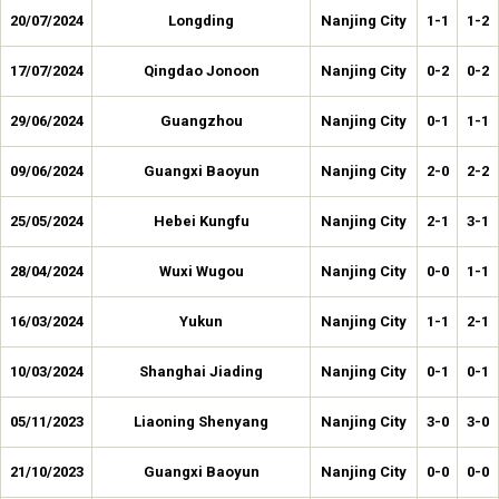
20/07/2024
Longding
Nanjing City
1-1
1-2
17/07/2024
Qingdao Jonoon
Nanjing City
0-2
0-2
29/06/2024
Guangzhou
Nanjing City
0-1
1-1
09/06/2024
Guangxi Baoyun
Nanjing City
2-0
2-2
25/05/2024
Hebei Kungfu
Nanjing City
2-1
3-1
28/04/2024
Wuxi Wugou
Nanjing City
0-0
1-1
16/03/2024
Yukun
Nanjing City
1-1
2-1
10/03/2024
Shanghai Jiading
Nanjing City
0-1
0-1
05/11/2023
Liaoning Shenyang
Nanjing City
3-0
3-0
21/10/2023
Guangxi Baoyun
Nanjing City
0-0
0-0