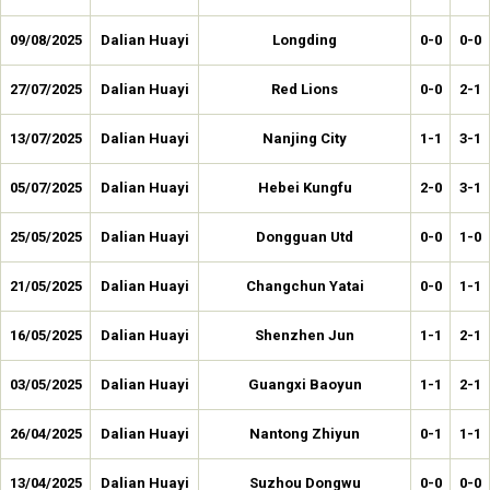
09/08/2025
Dalian Huayi
Longding
0-0
0-0
27/07/2025
Dalian Huayi
Red Lions
0-0
2-1
13/07/2025
Dalian Huayi
Nanjing City
1-1
3-1
05/07/2025
Dalian Huayi
Hebei Kungfu
2-0
3-1
25/05/2025
Dalian Huayi
Dongguan Utd
0-0
1-0
21/05/2025
Dalian Huayi
Changchun Yatai
0-0
1-1
16/05/2025
Dalian Huayi
Shenzhen Jun
1-1
2-1
03/05/2025
Dalian Huayi
Guangxi Baoyun
1-1
2-1
26/04/2025
Dalian Huayi
Nantong Zhiyun
0-1
1-1
13/04/2025
Dalian Huayi
Suzhou Dongwu
0-0
0-0