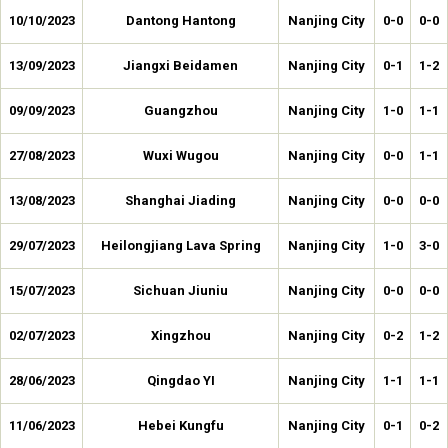
10/10/2023
Dantong Hantong
Nanjing City
0-0
0-0
13/09/2023
Jiangxi Beidamen
Nanjing City
0-1
1-2
09/09/2023
Guangzhou
Nanjing City
1-0
1-1
27/08/2023
Wuxi Wugou
Nanjing City
0-0
1-1
13/08/2023
Shanghai Jiading
Nanjing City
0-0
0-0
29/07/2023
Heilongjiang Lava Spring
Nanjing City
1-0
3-0
15/07/2023
Sichuan Jiuniu
Nanjing City
0-0
0-0
02/07/2023
Xingzhou
Nanjing City
0-2
1-2
28/06/2023
Qingdao YI
Nanjing City
1-1
1-1
11/06/2023
Hebei Kungfu
Nanjing City
0-1
0-2