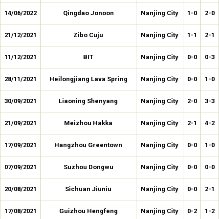
14/06/2022
Qingdao Jonoon
Nanjing City
1-0
2-0
21/12/2021
Zibo Cuju
Nanjing City
1-1
2-1
11/12/2021
BIT
Nanjing City
0-0
0-3
28/11/2021
Heilongjiang Lava Spring
Nanjing City
0-0
1-0
30/09/2021
Liaoning Shenyang
Nanjing City
2-0
3-3
21/09/2021
Meizhou Hakka
Nanjing City
2-1
4-2
17/09/2021
Hangzhou Greentown
Nanjing City
0-0
1-0
07/09/2021
Suzhou Dongwu
Nanjing City
0-0
0-0
20/08/2021
Sichuan Jiuniu
Nanjing City
0-0
2-1
17/08/2021
Guizhou Hengfeng
Nanjing City
0-2
1-2