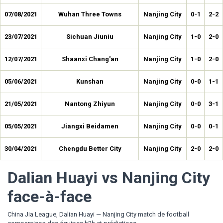
07/08/2021
Wuhan Three Towns
Nanjing City
0-1
2-2
23/07/2021
Sichuan Jiuniu
Nanjing City
1-0
2-0
12/07/2021
Shaanxi Chang'an
Nanjing City
1-0
2-0
05/06/2021
Kunshan
Nanjing City
0-0
1-1
21/05/2021
Nantong Zhiyun
Nanjing City
0-0
3-1
05/05/2021
Jiangxi Beidamen
Nanjing City
0-0
0-1
30/04/2021
Chengdu Better City
Nanjing City
2-0
2-0
Dalian Huayi vs Nanjing City
face-à-face
China Jia League, Dalian Huayi — Nanjing City match de football