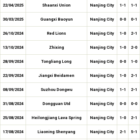
22/04/2025
Shaanxi Union
Nanjing City
1-1
1-1
30/03/2025
Guangxi Baoyun
Nanjing City
0-0
0-1
26/10/2024
Red Lions
Nanjing City
1-0
2-1
13/10/2024
Zhixing
Nanjing City
1-0
2-0
28/09/2024
Tongliang Long
Nanjing City
0-0
1-0
22/09/2024
Jiangxi Beidamen
Nanjing City
1-0
2-1
08/09/2024
Suzhou Dongwu
Nanjing City
1-1
2-1
31/08/2024
Dongguan Utd
Nanjing City
0-0
0-0
25/08/2024
Heilongjiang Lava Spring
Nanjing City
1-0
2-1
17/08/2024
Liaoning Shenyang
Nanjing City
2-1
5-1