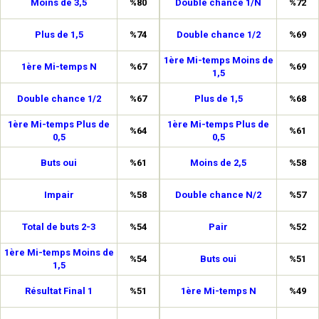
Moins de 3,5
%80
Double chance 1/N
%72
Plus de 1,5
%74
Double chance 1/2
%69
1ère Mi-temps Moins de
1ère Mi-temps N
%67
%69
1,5
Double chance 1/2
%67
Plus de 1,5
%68
1ère Mi-temps Plus de
1ère Mi-temps Plus de
%64
%61
0,5
0,5
Buts oui
%61
Moins de 2,5
%58
Impair
%58
Double chance N/2
%57
Total de buts 2-3
%54
Pair
%52
1ère Mi-temps Moins de
%54
Buts oui
%51
1,5
Résultat Final 1
%51
1ère Mi-temps N
%49