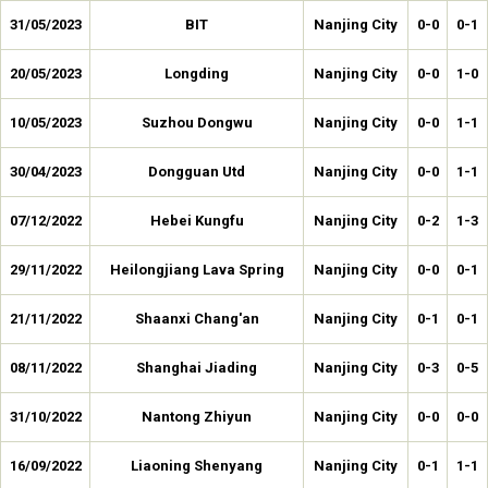
31/05/2023
BIT
Nanjing City
0-0
0-1
20/05/2023
Longding
Nanjing City
0-0
1-0
10/05/2023
Suzhou Dongwu
Nanjing City
0-0
1-1
30/04/2023
Dongguan Utd
Nanjing City
0-0
1-1
07/12/2022
Hebei Kungfu
Nanjing City
0-2
1-3
29/11/2022
Heilongjiang Lava Spring
Nanjing City
0-0
0-1
21/11/2022
Shaanxi Chang'an
Nanjing City
0-1
0-1
08/11/2022
Shanghai Jiading
Nanjing City
0-3
0-5
31/10/2022
Nantong Zhiyun
Nanjing City
0-0
0-0
16/09/2022
Liaoning Shenyang
Nanjing City
0-1
1-1