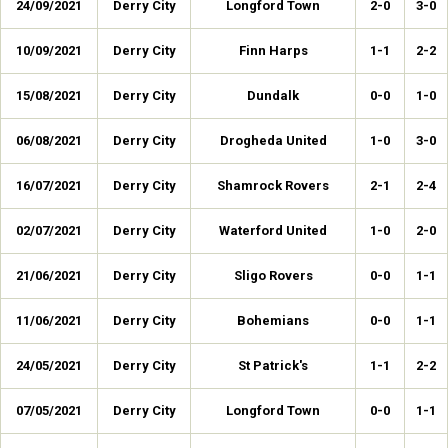
24/09/2021
Derry City
Longford Town
2-0
3-0
10/09/2021
Derry City
Finn Harps
1-1
2-2
15/08/2021
Derry City
Dundalk
0-0
1-0
06/08/2021
Derry City
Drogheda United
1-0
3-0
16/07/2021
Derry City
Shamrock Rovers
2-1
2-4
02/07/2021
Derry City
Waterford United
1-0
2-0
21/06/2021
Derry City
Sligo Rovers
0-0
1-1
11/06/2021
Derry City
Bohemians
0-0
1-1
24/05/2021
Derry City
St Patrick's
1-1
2-2
07/05/2021
Derry City
Longford Town
0-0
1-1