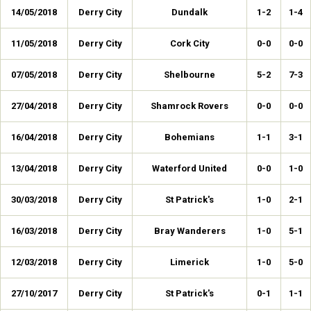
14/05/2018
Derry City
Dundalk
1-2
1-4
11/05/2018
Derry City
Cork City
0-0
0-0
07/05/2018
Derry City
Shelbourne
5-2
7-3
27/04/2018
Derry City
Shamrock Rovers
0-0
0-0
16/04/2018
Derry City
Bohemians
1-1
3-1
13/04/2018
Derry City
Waterford United
0-0
1-0
30/03/2018
Derry City
St Patrick's
1-0
2-1
16/03/2018
Derry City
Bray Wanderers
1-0
5-1
12/03/2018
Derry City
Limerick
1-0
5-0
27/10/2017
Derry City
St Patrick's
0-1
1-1