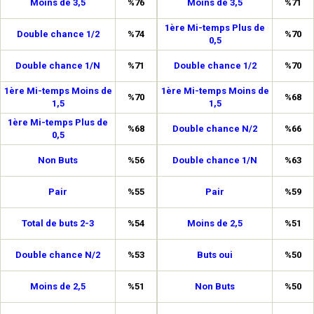
Moins de 3,5
%76
Moins de 3,5
%71
1ère Mi-temps Plus de
Double chance 1/2
%74
%70
0,5
Double chance 1/N
%71
Double chance 1/2
%70
1ère Mi-temps Moins de
1ère Mi-temps Moins de
%70
%68
1,5
1,5
1ère Mi-temps Plus de
%68
Double chance N/2
%66
0,5
Non Buts
%56
Double chance 1/N
%63
Pair
%55
Pair
%59
Total de buts 2-3
%54
Moins de 2,5
%51
Double chance N/2
%53
Buts oui
%50
Moins de 2,5
%51
Non Buts
%50