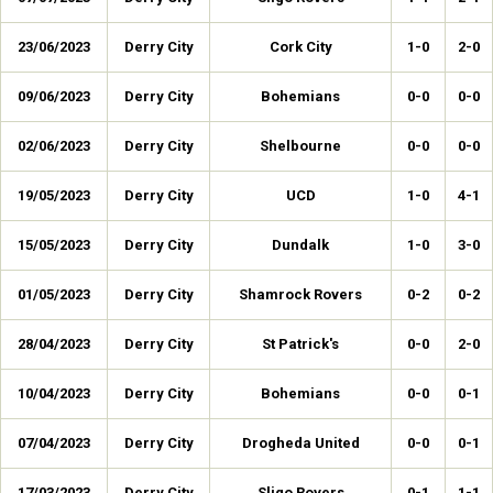
23/06/2023
Derry City
Cork City
1-0
2-0
09/06/2023
Derry City
Bohemians
0-0
0-0
02/06/2023
Derry City
Shelbourne
0-0
0-0
19/05/2023
Derry City
UCD
1-0
4-1
15/05/2023
Derry City
Dundalk
1-0
3-0
01/05/2023
Derry City
Shamrock Rovers
0-2
0-2
28/04/2023
Derry City
St Patrick's
0-0
2-0
10/04/2023
Derry City
Bohemians
0-0
0-1
07/04/2023
Derry City
Drogheda United
0-0
0-1
17/03/2023
Derry City
Sligo Rovers
0-1
1-1