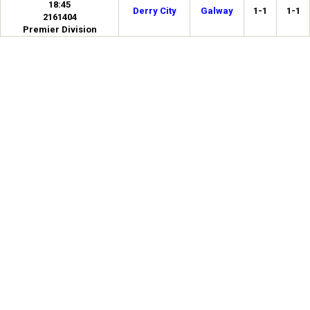
18:45
Derry City
Galway
1-1
1-1
2161404
Premier Division