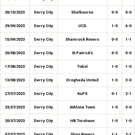
20/10/2023
Derry City
Shelbourne
0-0
0-0
29/09/2023
Derry City
UCD
1-0
6-0
15/09/2023
Derry City
Shamrock Rovers
0-0
1-1
20/08/2023
Derry City
St Patrick's
0-0
0-0
17/08/2023
Derry City
Tobol
1-0
1-0
13/08/2023
Derry City
Drogheda United
1-0
3-0
27/07/2023
Derry City
KuPS
0-1
2-1
23/07/2023
Derry City
Athlone Town
1-0
3-0
20/07/2023
Derry City
HB Torshavn
1-0
1-0
07/07/2023
Derry City
Sligo Rovers
1-1
2-1