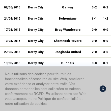
08/05/2015
Derry City
Galway
0-2
0-2
24/04/2015
Derry City
Bohemians
1-1
1-2
17/04/2015
Derry City
Bray Wanderers
0-0
0-0
10/04/2015
Derry City
Shamrock Rovers
0-0
0-0
27/03/2015
Derry City
Drogheda United
2-0
3-0
13/03/2015
Derry City
Dundalk
0-0
0-1
Nous utilisons des cookies pour fournir les
02/11/2014
Derry City
St Patrick's
0-0
0-2
fonctionnalités nécessaires du site Web, améliorer
votre expérience et analyser notre trafic. Vos
17/10/2014
Derry City
UCD
0-1
0-1
données personnelles sont collectées et traitées
X
conformément au RGPD. En utilisant notre site Web,
10/10/2014
Derry City
Limerick
0-0
1-2
vous acceptez notre Politique de confidentialité et
notre utilisation de cookies.
07/10/2014
Derry City
Shamrock Rovers
0-0
2-0