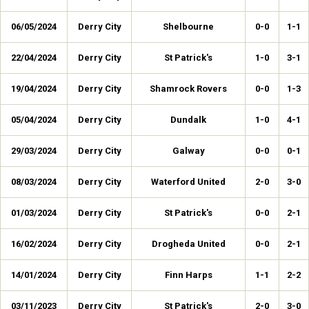
06/05/2024
Derry City
Shelbourne
0-0
1-1
22/04/2024
Derry City
St Patrick's
1-0
3-1
19/04/2024
Derry City
Shamrock Rovers
0-0
1-3
05/04/2024
Derry City
Dundalk
1-0
4-1
29/03/2024
Derry City
Galway
0-0
0-1
08/03/2024
Derry City
Waterford United
2-0
3-0
01/03/2024
Derry City
St Patrick's
0-0
2-1
16/02/2024
Derry City
Drogheda United
0-0
2-1
14/01/2024
Derry City
Finn Harps
1-1
2-2
03/11/2023
Derry City
St Patrick's
2-0
3-0