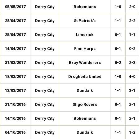
05/05/2017
Derry City
Bohemians
1-0
2-0
28/04/2017
Derry City
St Patrick's
1-1
2-2
25/04/2017
Derry City
Limerick
0-1
1-1
14/04/2017
Derry City
Finn Harps
0-1
0-2
31/03/2017
Derry City
Bray Wanderers
0-2
2-3
18/03/2017
Derry City
Drogheda United
1-0
4-0
13/03/2017
Derry City
Dundalk
1-1
3-1
21/10/2016
Derry City
Sligo Rovers
0-1
2-1
14/10/2016
Derry City
Bohemians
0-1
2-1
04/10/2016
Derry City
Dundalk
1-1
1-2