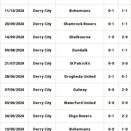
11/10/2024
Derry City
Bohemians
0-1
1-1
20/09/2024
Derry City
Shamrock Rovers
0-1
1-1
14/09/2024
Derry City
Shelbourne
1-0
2-0
09/08/2024
Derry City
Dundalk
0-1
1-1
21/07/2024
Derry City
St Patrick's
0-0
3-0
28/06/2024
Derry City
Drogheda United
2-1
5-1
07/06/2024
Derry City
Galway
0-0
2-0
03/06/2024
Derry City
Waterford United
3-0
3-0
24/05/2024
Derry City
Sligo Rovers
0-1
2-2
10/05/2024
Derry City
Bohemians
0-0
1-0