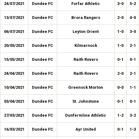
24/07/2021
Dundee FC
Forfar Athletic
3-0
5-2
13/07/2021
Dundee FC
Brora Rangers
2-0
4-0
06/07/2021
Dundee FC
Leyton Orient
1-0
3-0
20/05/2021
Dundee FC
Kilmarnock
1-0
2-1
15/05/2021
Dundee FC
Raith Rovers
0-1
0-1
24/04/2021
Dundee FC
Raith Rovers
2-0
2-1
10/04/2021
Dundee FC
Greenock Morton
0-0
1-1
03/04/2021
Dundee FC
St. Johnstone
0-1
0-1
27/03/2021
Dundee FC
Dunfermline Athletic
1-2
3-2
16/03/2021
Dundee FC
Ayr United
0-1
1-3