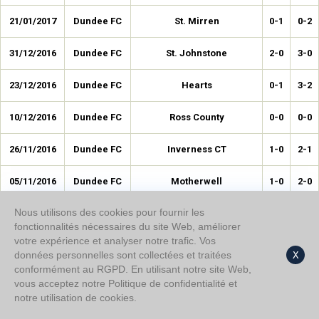
21/01/2017
Dundee FC
St. Mirren
0-1
0-2
31/12/2016
Dundee FC
St. Johnstone
2-0
3-0
23/12/2016
Dundee FC
Hearts
0-1
3-2
10/12/2016
Dundee FC
Ross County
0-0
0-0
26/11/2016
Dundee FC
Inverness CT
1-0
2-1
05/11/2016
Dundee FC
Motherwell
1-0
2-0
Nous utilisons des cookies pour fournir les
26/10/2016
Dundee FC
Partick Thistle
0-1
0-2
fonctionnalités nécessaires du site Web, améliorer
votre expérience et analyser notre trafic. Vos
01/10/2016
Dundee FC
Celtic FC
0-0
0-1
données personnelles sont collectées et traitées
X
conformément au RGPD. En utilisant notre site Web,
18/09/2016
Dundee FC
Aberdeen
1-1
1-3
vous acceptez notre Politique de confidentialité et
notre utilisation de cookies.
10/09/2016
Dundee FC
Kilmarnock
1-1
1-1