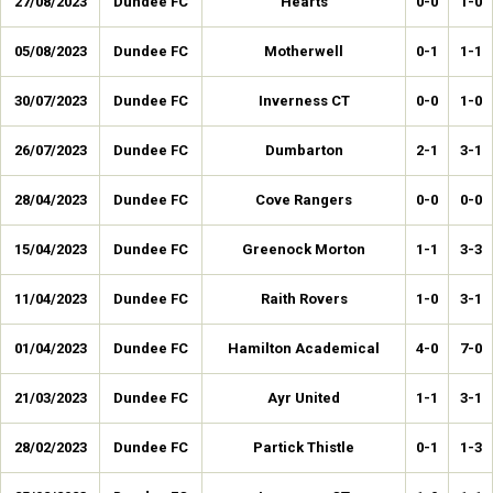
27/08/2023
Dundee FC
Hearts
0-0
1-0
05/08/2023
Dundee FC
Motherwell
0-1
1-1
30/07/2023
Dundee FC
Inverness CT
0-0
1-0
26/07/2023
Dundee FC
Dumbarton
2-1
3-1
28/04/2023
Dundee FC
Cove Rangers
0-0
0-0
15/04/2023
Dundee FC
Greenock Morton
1-1
3-3
11/04/2023
Dundee FC
Raith Rovers
1-0
3-1
01/04/2023
Dundee FC
Hamilton Academical
4-0
7-0
21/03/2023
Dundee FC
Ayr United
1-1
3-1
28/02/2023
Dundee FC
Partick Thistle
0-1
1-3