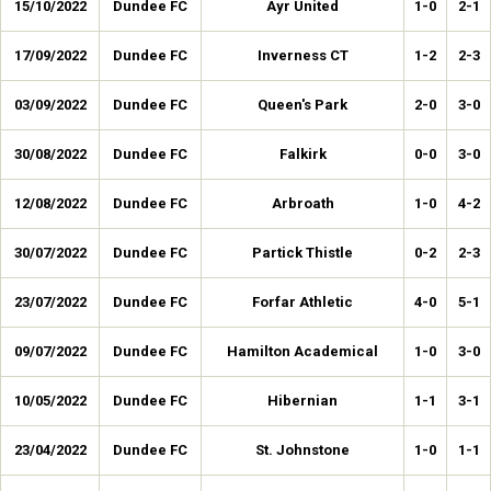
15/10/2022
Dundee FC
Ayr United
1-0
2-1
17/09/2022
Dundee FC
Inverness CT
1-2
2-3
03/09/2022
Dundee FC
Queen's Park
2-0
3-0
30/08/2022
Dundee FC
Falkirk
0-0
3-0
12/08/2022
Dundee FC
Arbroath
1-0
4-2
30/07/2022
Dundee FC
Partick Thistle
0-2
2-3
23/07/2022
Dundee FC
Forfar Athletic
4-0
5-1
09/07/2022
Dundee FC
Hamilton Academical
1-0
3-0
10/05/2022
Dundee FC
Hibernian
1-1
3-1
23/04/2022
Dundee FC
St. Johnstone
1-0
1-1