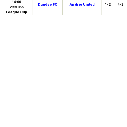
14:00
Dundee FC
Airdrie United
1-2
4-2
2991056
League Cup