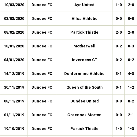
10/03/2020
Dundee FC
Ayr United
1-0
2-0
03/03/2020
Dundee FC
Alloa Athletic
0-0
0-0
08/02/2020
Dundee FC
Partick Thistle
2-0
2-0
18/01/2020
Dundee FC
Motherwell
0-2
0-3
04/01/2020
Dundee FC
Inverness CT
0-2
0-2
14/12/2019
Dundee FC
Dunfermline Athletic
3-1
4-3
30/11/2019
Dundee FC
Queen of the South
0-1
1-2
08/11/2019
Dundee FC
Dundee United
0-0
0-2
01/11/2019
Dundee FC
Greenock Morton
0-0
2-1
19/10/2019
Dundee FC
Partick Thistle
1-0
1-3