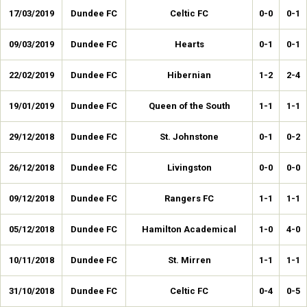
17/03/2019
Dundee FC
Celtic FC
0-0
0-1
09/03/2019
Dundee FC
Hearts
0-1
0-1
22/02/2019
Dundee FC
Hibernian
1-2
2-4
19/01/2019
Dundee FC
Queen of the South
1-1
1-1
29/12/2018
Dundee FC
St. Johnstone
0-1
0-2
26/12/2018
Dundee FC
Livingston
0-0
0-0
09/12/2018
Dundee FC
Rangers FC
1-1
1-1
05/12/2018
Dundee FC
Hamilton Academical
1-0
4-0
10/11/2018
Dundee FC
St. Mirren
1-1
1-1
31/10/2018
Dundee FC
Celtic FC
0-4
0-5