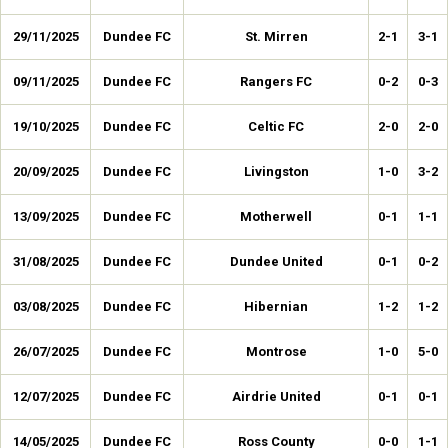
29/11/2025
Dundee FC
St. Mirren
2-1
3-1
09/11/2025
Dundee FC
Rangers FC
0-2
0-3
19/10/2025
Dundee FC
Celtic FC
2-0
2-0
20/09/2025
Dundee FC
Livingston
1-0
3-2
13/09/2025
Dundee FC
Motherwell
0-1
1-1
31/08/2025
Dundee FC
Dundee United
0-1
0-2
03/08/2025
Dundee FC
Hibernian
1-2
1-2
26/07/2025
Dundee FC
Montrose
1-0
5-0
12/07/2025
Dundee FC
Airdrie United
0-1
0-1
14/05/2025
Dundee FC
Ross County
0-0
1-1