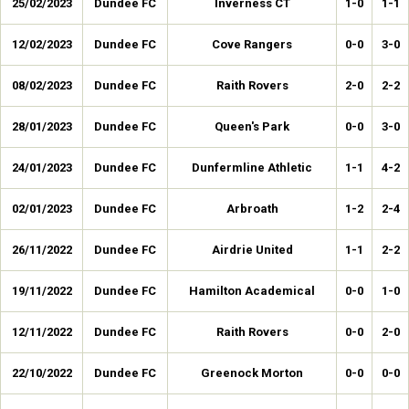
25/02/2023
Dundee FC
Inverness CT
1-0
1-1
12/02/2023
Dundee FC
Cove Rangers
0-0
3-0
08/02/2023
Dundee FC
Raith Rovers
2-0
2-2
28/01/2023
Dundee FC
Queen's Park
0-0
3-0
24/01/2023
Dundee FC
Dunfermline Athletic
1-1
4-2
02/01/2023
Dundee FC
Arbroath
1-2
2-4
26/11/2022
Dundee FC
Airdrie United
1-1
2-2
19/11/2022
Dundee FC
Hamilton Academical
0-0
1-0
12/11/2022
Dundee FC
Raith Rovers
0-0
2-0
22/10/2022
Dundee FC
Greenock Morton
0-0
0-0