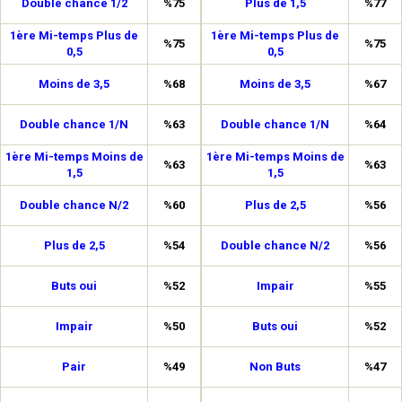
Double chance 1/2
%75
Plus de 1,5
%77
1ère Mi-temps Plus de
1ère Mi-temps Plus de
%75
%75
0,5
0,5
Moins de 3,5
%68
Moins de 3,5
%67
Double chance 1/N
%63
Double chance 1/N
%64
1ère Mi-temps Moins de
1ère Mi-temps Moins de
%63
%63
1,5
1,5
Double chance N/2
%60
Plus de 2,5
%56
Plus de 2,5
%54
Double chance N/2
%56
Buts oui
%52
Impair
%55
Impair
%50
Buts oui
%52
Pair
%49
Non Buts
%47