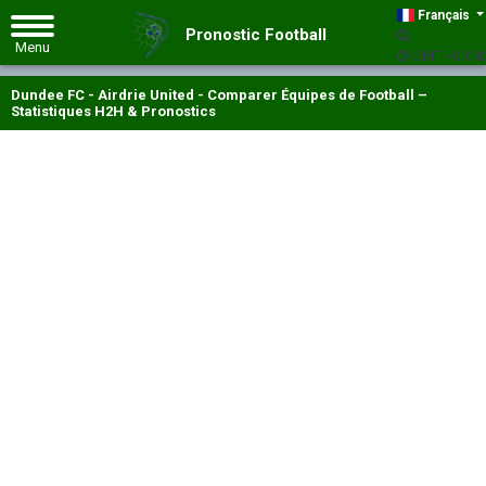
Français
Pronostic Football
GMT +00:00
Dundee FC - Airdrie United - Comparer Équipes de Football –
Statistiques H2H & Pronostics