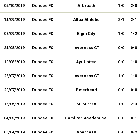
05/10/2019
Dundee FC
Arbroath
1-0
2-0
14/09/2019
Dundee FC
Alloa Athletic
2-1
2-1
08/09/2019
Dundee FC
Elgin City
1-0
1-2
24/08/2019
Dundee FC
Inverness CT
0-0
0-0
10/08/2019
Dundee FC
Ayr United
0-0
1-0
28/07/2019
Dundee FC
Inverness CT
1-0
1-0
20/07/2019
Dundee FC
Peterhead
0-0
0-0
18/05/2019
Dundee FC
St. Mirren
1-0
2-3
04/05/2019
Dundee FC
Hamilton Academical
0-0
0-1
06/04/2019
Dundee FC
Aberdeen
0-0
0-2