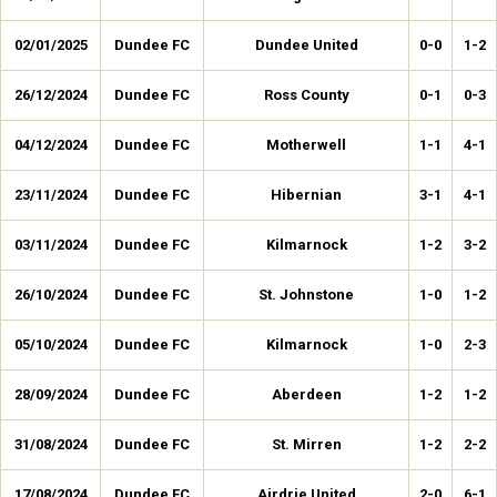
02/01/2025
Dundee FC
Dundee United
0-0
1-2
26/12/2024
Dundee FC
Ross County
0-1
0-3
04/12/2024
Dundee FC
Motherwell
1-1
4-1
23/11/2024
Dundee FC
Hibernian
3-1
4-1
03/11/2024
Dundee FC
Kilmarnock
1-2
3-2
26/10/2024
Dundee FC
St. Johnstone
1-0
1-2
05/10/2024
Dundee FC
Kilmarnock
1-0
2-3
28/09/2024
Dundee FC
Aberdeen
1-2
1-2
31/08/2024
Dundee FC
St. Mirren
1-2
2-2
17/08/2024
Dundee FC
Airdrie United
2-0
6-1