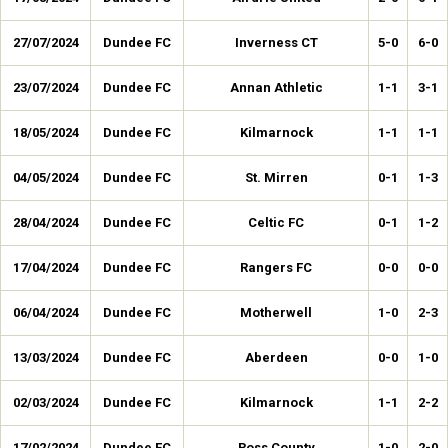
27/07/2024
Dundee FC
Inverness CT
5-0
6-0
23/07/2024
Dundee FC
Annan Athletic
1-1
3-1
18/05/2024
Dundee FC
Kilmarnock
1-1
1-1
04/05/2024
Dundee FC
St. Mirren
0-1
1-3
28/04/2024
Dundee FC
Celtic FC
0-1
1-2
17/04/2024
Dundee FC
Rangers FC
0-0
0-0
06/04/2024
Dundee FC
Motherwell
1-0
2-3
13/03/2024
Dundee FC
Aberdeen
0-0
1-0
02/03/2024
Dundee FC
Kilmarnock
1-1
2-2
17/02/2024
Dundee FC
Ross County
1-0
2-0