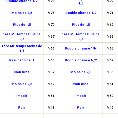
Double chance 1/2
%78
%72
1,5
Moins de 3,5
%76
Double chance 1/2
%71
Plus de 1,5
%70
Plus de 1,5
%69
1ère Mi-temps Plus de
1ère Mi-temps Plus de
%67
%65
0,5
0,5
1ère Mi-temps Moins de
%66
Double chance 1/N
%65
1,5
Résultat Final 1
%60
Double chance N/2
%62
Non Buts
%57
Moins de 2,5
%56
Moins de 2,5
%52
Non Buts
%51
Impair
%51
Impair
%50
Pair
%48
Pair
%49