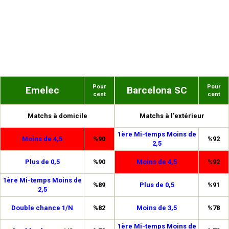
Pour
Pour
Emelec
Barcelona SC
cent
cent
Matchs à domicile
Matchs à l'extérieur
1ère Mi-temps Moins de
Moins de 4,5
%90
%92
2,5
Plus de 0,5
%90
Moins de 4,5
%92
1ère Mi-temps Moins de
%89
Plus de 0,5
%91
2,5
Double chance 1/N
%82
Moins de 3,5
%78
1ère Mi-temps Moins de