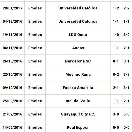
29/01/2017
Emelec
Universidad Católica
1-2
2-2
04/12/2016
Emelec
Universidad Católica
1-1
1-1
19/11/2016
Emelec
LDU Quito
1-0
3-0
04/11/2016
Emelec
Aucas
1-1
2-1
26/10/2016
Emelec
Barcelona SC
0-1
0-1
22/10/2016
Emelec
Mushuc Runa
0-2
3-2
09/10/2016
Emelec
Fuerza Amarilla
2-1
3-1
25/09/2016
Emelec
Ind. del Valle
1-1
2-1
21/09/2016
Emelec
Guayaquil City F.C.
3-0
5-0
14/09/2016
Emelec
Real Esppor
0-0
0-0