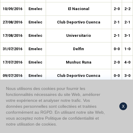
10/09/2016
Emelec
El Nacional
2-0
2-2
27/08/2016
Emelec
Club Deportivo Cuenca
2-1
2-1
17/08/2016
Emelec
Universitario
2-1
3-1
31/07/2016
Emelec
Delfin
0-0
1-0
17/07/2016
Emelec
Mushuc Runa
2-0
4-0
09/07/2016
Emelec
Club Deportivo Cuenca
0-0
3-0
Nous utilisons des cookies pour fournir les
30/06/2016
Emelec
LDU Quito
0-0
1-0
fonctionnalités nécessaires du site Web, améliorer
votre expérience et analyser notre trafic. Vos
26/06/2016
Emelec
Ind. del Valle
0-0
1-2
données personnelles sont collectées et traitées
X
conformément au RGPD. En utilisant notre site Web,
12/05/2016
Emelec
Barcelona SC
2-0
2-1
vous acceptez notre Politique de confidentialité et
notre utilisation de cookies.
08/05/2016
Emelec
Guayaquil City F.C.
2-1
3-3