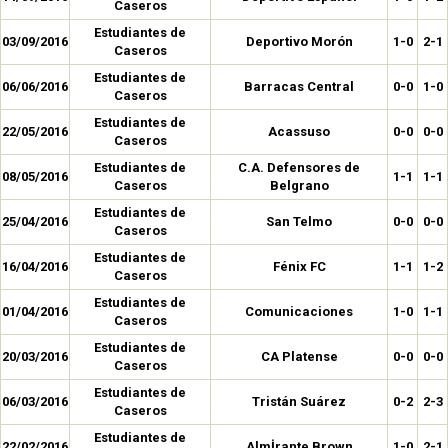
Caseros
Estudiantes de
03/09/2016
Deportivo Morón
1-0
2-1
Caseros
Estudiantes de
06/06/2016
Barracas Central
0-0
1-0
Caseros
Estudiantes de
22/05/2016
Acassuso
0-0
0-0
Caseros
Estudiantes de
C.A. Defensores de
08/05/2016
1-1
1-1
Caseros
Belgrano
Estudiantes de
25/04/2016
San Telmo
0-0
0-0
Caseros
Estudiantes de
16/04/2016
Fénix FC
1-1
1-2
Caseros
Estudiantes de
01/04/2016
Comunicaciones
1-0
1-1
Caseros
Estudiantes de
20/03/2016
CA Platense
0-0
0-0
Caseros
Estudiantes de
06/03/2016
Tristán Suárez
0-2
2-3
Caseros
Estudiantes de
22/02/2016
Almİrante Brown
1-0
2-1