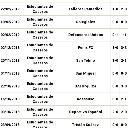
Estudiantes de
22/02/2019
Talleres Remedios
1-0
2-0
Caseros
Estudiantes de
10/02/2019
Colegiales
0-0
0-0
Caseros
Estudiantes de
02/02/2019
Defensores Unidos
0-1
1-1
Caseros
Estudiantes de
02/12/2018
Fénix FC
1-0
3-3
Caseros
Estudiantes de
20/11/2018
San Telmo
1-0
2-1
Caseros
Estudiantes de
04/11/2018
San Miguel
0-0
0-0
Caseros
Estudiantes de
27/10/2018
UAI Urquiza
0-0
3-0
Caseros
Estudiantes de
16/10/2018
Acassuso
0-0
2-1
Caseros
Estudiantes de
03/10/2018
Deportivo Español
2-0
2-0
Caseros
Estudiantes de
23/09/2018
Tristán Suárez
0-0
0-0
Caseros