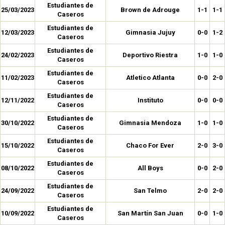
Estudiantes de
25/03/2023
Brown de Adrouge
1-1
1-1
Caseros
Estudiantes de
12/03/2023
Gimnasia Jujuy
0-0
1-2
Caseros
Estudiantes de
24/02/2023
Deportivo Riestra
1-0
1-0
Caseros
Estudiantes de
11/02/2023
Atletico Atlanta
0-0
2-0
Caseros
Estudiantes de
12/11/2022
Instituto
0-0
0-0
Caseros
Estudiantes de
30/10/2022
Gimnasia Mendoza
1-0
1-0
Caseros
Estudiantes de
15/10/2022
Chaco For Ever
2-0
3-0
Caseros
Estudiantes de
08/10/2022
All Boys
0-0
2-0
Caseros
Estudiantes de
24/09/2022
San Telmo
2-0
2-0
Caseros
Estudiantes de
10/09/2022
San Martín San Juan
0-0
1-0
Caseros