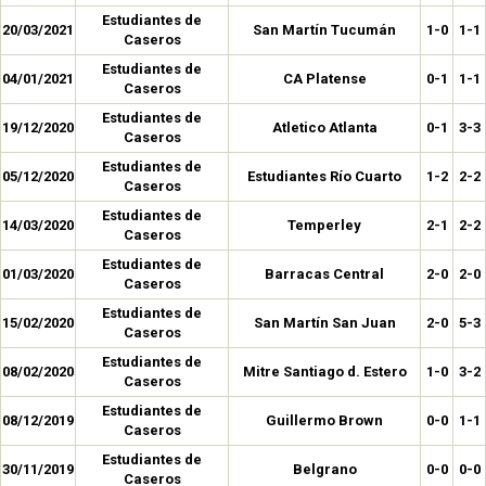
Estudiantes de
20/03/2021
San Martín Tucumán
1-0
1-1
Caseros
Estudiantes de
04/01/2021
CA Platense
0-1
1-1
Caseros
Estudiantes de
19/12/2020
Atletico Atlanta
0-1
3-3
Caseros
Estudiantes de
05/12/2020
Estudiantes Río Cuarto
1-2
2-2
Caseros
Estudiantes de
14/03/2020
Temperley
2-1
2-2
Caseros
Estudiantes de
01/03/2020
Barracas Central
2-0
2-0
Caseros
Estudiantes de
15/02/2020
San Martín San Juan
2-0
5-3
Caseros
Estudiantes de
08/02/2020
Mitre Santiago d. Estero
1-0
3-2
Caseros
Estudiantes de
08/12/2019
Guillermo Brown
0-0
1-1
Caseros
Estudiantes de
30/11/2019
Belgrano
0-0
0-0
Caseros