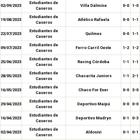
Estudiantes de
02/09/2023
Villa Dálmine
0-0
1-0
Caseros
Estudiantes de
19/08/2023
Atlético Rafaela
0-0
1-1
Caseros
Estudiantes de
22/07/2023
Quilmes
0-0
1-1
Caseros
Estudiantes de
09/07/2023
Ferro Carril Oeste
1-2
1-2
Caseros
Estudiantes de
25/06/2023
Racing Córdoba
1-1
1-1
Caseros
Estudiantes de
28/05/2023
Chacarita Juniors
1-1
2-1
Caseros
Estudiantes de
16/05/2023
Chaco For Ever
0-0
3-0
Caseros
Estudiantes de
29/04/2023
Deportivo Maipú
0-0
0-0
Caseros
Estudiantes de
16/04/2023
Deportivo Madryn
0-1
0-3
Caseros
Estudiantes de
02/04/2023
Aldosivi
0-1
0-1
Caseros