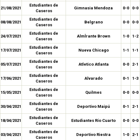
Estudiantes de
21/08/2021
Gimnasia Mendoza
0-0
0-0
Caseros
Estudiantes de
08/08/2021
Belgrano
0-0
0-0
Caseros
Estudiantes de
24/07/2021
Almİrante Brown
1-0
1-2
Caseros
Estudiantes de
17/07/2021
Nueva Chicago
1-1
1-1
Caseros
Estudiantes de
05/07/2021
Atletico Atlanta
0-0
2-1
Caseros
Estudiantes de
17/06/2021
Alvarado
0-1
1-3
Caseros
Estudiantes de
15/05/2021
Quilmes
0-0
0-0
Caseros
Estudiantes de
30/04/2021
Deportivo Maipú
0-1
2-1
Caseros
Estudiantes de
18/04/2021
Estudiantes Río Cuarto
0-0
0-0
Caseros
Estudiantes de
03/04/2021
Deportivo Riestra
1-0
2-1
Caseros