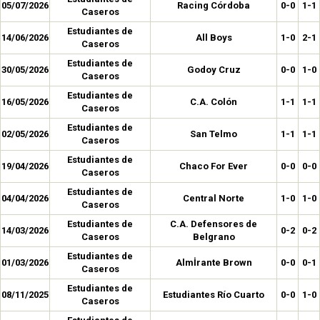
05/07/2026
Racing Córdoba
0-0
1-1
Caseros
Estudiantes de
14/06/2026
All Boys
1-0
2-1
Caseros
Estudiantes de
30/05/2026
Godoy Cruz
0-0
1-0
Caseros
Estudiantes de
16/05/2026
C.A. Colón
1-1
1-1
Caseros
Estudiantes de
02/05/2026
San Telmo
1-1
1-1
Caseros
Estudiantes de
19/04/2026
Chaco For Ever
0-0
0-0
Caseros
Estudiantes de
04/04/2026
Central Norte
1-0
1-0
Caseros
Estudiantes de
C.A. Defensores de
14/03/2026
0-2
0-2
Caseros
Belgrano
Estudiantes de
01/03/2026
Almİrante Brown
0-0
0-1
Caseros
Estudiantes de
08/11/2025
Estudiantes Río Cuarto
0-0
1-0
Caseros