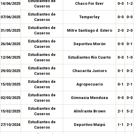
Estudiantes de
14/06/2025
Chaco For Ever
0-0
1-2
Caseros
Estudiantes de
07/06/2025
Temperley
0-0
0-0
Caseros
Estudiantes de
31/05/2025
Mitre Santiago d. Estero
2-0
2-0
Caseros
Estudiantes de
26/04/2025
Deportivo Morón
0-0
0-1
Caseros
Estudiantes de
12/04/2025
Estudiantes Río Cuarto
0-0
1-0
Caseros
Estudiantes de
29/03/2025
Chacarita Juniors
0-1
0-2
Caseros
Estudiantes de
15/03/2025
Agropecuario
0-1
2-1
Caseros
Estudiantes de
02/03/2025
Gimnasia Mendoza
0-0
0-0
Caseros
Estudiantes de
15/02/2025
Almİrante Brown
2-1
5-2
Caseros
Estudiantes de
27/10/2024
Deportivo Maipú
1-1
2-1
Caseros