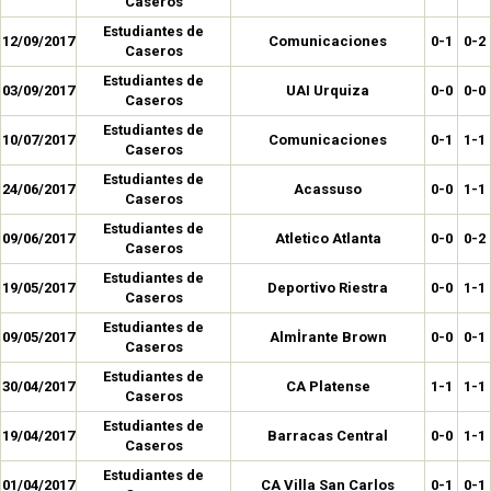
Caseros
Estudiantes de
12/09/2017
Comunicaciones
0-1
0-2
Caseros
Estudiantes de
03/09/2017
UAI Urquiza
0-0
0-0
Caseros
Estudiantes de
10/07/2017
Comunicaciones
0-1
1-1
Caseros
Estudiantes de
24/06/2017
Acassuso
0-0
1-1
Caseros
Estudiantes de
09/06/2017
Atletico Atlanta
0-0
0-2
Caseros
Estudiantes de
19/05/2017
Deportivo Riestra
0-0
1-1
Caseros
Estudiantes de
09/05/2017
Almİrante Brown
0-0
0-1
Caseros
Estudiantes de
30/04/2017
CA Platense
1-1
1-1
Caseros
Estudiantes de
19/04/2017
Barracas Central
0-0
1-1
Caseros
Estudiantes de
01/04/2017
CA Villa San Carlos
0-1
0-1