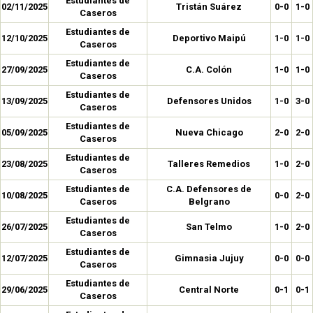
Estudiantes de
02/11/2025
Tristán Suárez
0-0
1-0
Caseros
Estudiantes de
12/10/2025
Deportivo Maipú
1-0
1-0
Caseros
Estudiantes de
27/09/2025
C.A. Colón
1-0
1-0
Caseros
Estudiantes de
13/09/2025
Defensores Unidos
1-0
3-0
Caseros
Estudiantes de
05/09/2025
Nueva Chicago
2-0
2-0
Caseros
Estudiantes de
23/08/2025
Talleres Remedios
1-0
2-0
Caseros
Estudiantes de
C.A. Defensores de
10/08/2025
0-0
2-0
Caseros
Belgrano
Estudiantes de
26/07/2025
San Telmo
1-0
2-0
Caseros
Estudiantes de
12/07/2025
Gimnasia Jujuy
0-0
0-0
Caseros
Estudiantes de
29/06/2025
Central Norte
0-1
0-1
Caseros