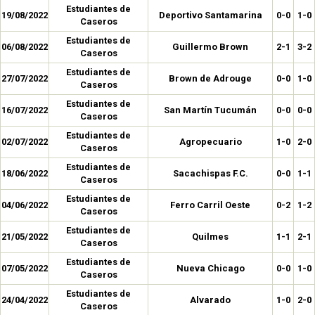
Estudiantes de
19/08/2022
Deportivo Santamarina
0-0
1-0
Caseros
Estudiantes de
06/08/2022
Guillermo Brown
2-1
3-2
Caseros
Estudiantes de
27/07/2022
Brown de Adrouge
0-0
1-0
Caseros
Estudiantes de
16/07/2022
San Martín Tucumán
0-0
0-0
Caseros
Estudiantes de
02/07/2022
Agropecuario
1-0
2-0
Caseros
Estudiantes de
18/06/2022
Sacachispas F.C.
0-0
1-1
Caseros
Estudiantes de
04/06/2022
Ferro Carril Oeste
0-2
1-2
Caseros
Estudiantes de
21/05/2022
Quilmes
1-1
2-1
Caseros
Estudiantes de
07/05/2022
Nueva Chicago
0-0
1-0
Caseros
Estudiantes de
24/04/2022
Alvarado
1-0
2-0
Caseros