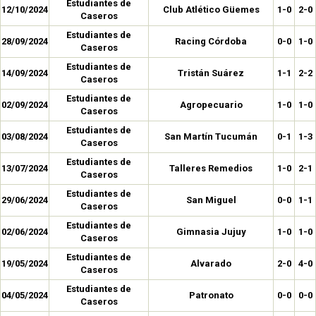
Estudiantes de
12/10/2024
Club Atlético Güemes
1-0
2-0
Caseros
Estudiantes de
28/09/2024
Racing Córdoba
0-0
1-0
Caseros
Estudiantes de
14/09/2024
Tristán Suárez
1-1
2-2
Caseros
Estudiantes de
02/09/2024
Agropecuario
1-0
1-0
Caseros
Estudiantes de
03/08/2024
San Martín Tucumán
0-1
1-3
Caseros
Estudiantes de
13/07/2024
Talleres Remedios
1-0
2-1
Caseros
Estudiantes de
29/06/2024
San Miguel
0-0
1-1
Caseros
Estudiantes de
02/06/2024
Gimnasia Jujuy
1-0
1-0
Caseros
Estudiantes de
19/05/2024
Alvarado
2-0
4-0
Caseros
Estudiantes de
04/05/2024
Patronato
0-0
0-0
Caseros