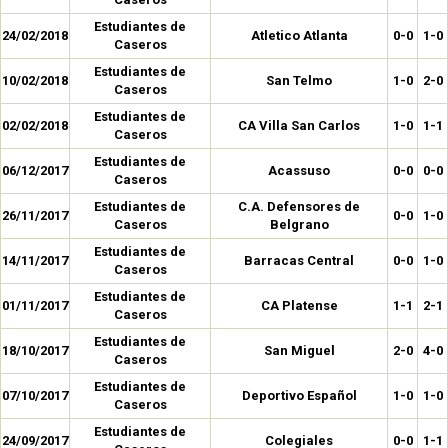
Estudiantes de
24/02/2018
Atletico Atlanta
0-0
1-0
Caseros
Estudiantes de
10/02/2018
San Telmo
1-0
2-0
Caseros
Estudiantes de
02/02/2018
CA Villa San Carlos
1-0
1-1
Caseros
Estudiantes de
06/12/2017
Acassuso
0-0
0-0
Caseros
Estudiantes de
C.A. Defensores de
26/11/2017
0-0
1-0
Caseros
Belgrano
Estudiantes de
14/11/2017
Barracas Central
0-0
1-0
Caseros
Estudiantes de
01/11/2017
CA Platense
1-1
2-1
Caseros
Estudiantes de
18/10/2017
San Miguel
2-0
4-0
Caseros
Estudiantes de
07/10/2017
Deportivo Español
1-0
1-0
Caseros
Estudiantes de
24/09/2017
Colegiales
0-0
1-1