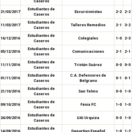
Caseros
Estudiantes de
21/03/2017
Excursionistas
2-2
2-2
Caseros
Estudiantes de
11/03/2017
Talleres Remedios
2-1
3-2
Caseros
Estudiantes de
16/12/2016
Colegiales
1-0
2-3
Caseros
Estudiantes de
05/12/2016
Comunicaciones
2-1
2-1
Caseros
Estudiantes de
11/11/2016
Tristán Suárez
0-0
0-0
Caseros
Estudiantes de
C.A. Defensores de
01/11/2016
0-1
0-1
Caseros
Belgrano
Estudiantes de
21/10/2016
San Telmo
0-0
1-0
Caseros
Estudiantes de
09/10/2016
Fénix FC
1-0
1-0
Caseros
Estudiantes de
24/09/2016
UAI Urquiza
0-0
1-0
Caseros
Estudiantes de
14/09/2016
Deportivo Español
1-0
1-2