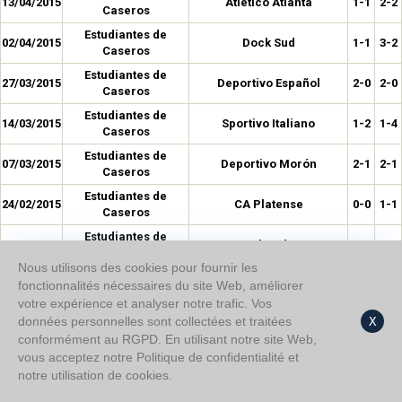
13/04/2015
Atletico Atlanta
1-1
2-2
Caseros
Estudiantes de
02/04/2015
Dock Sud
1-1
3-2
Caseros
Estudiantes de
27/03/2015
Deportivo Español
2-0
2-0
Caseros
Estudiantes de
14/03/2015
Sportivo Italiano
1-2
1-4
Caseros
Estudiantes de
07/03/2015
Deportivo Morón
2-1
2-1
Caseros
Estudiantes de
24/02/2015
CA Platense
0-0
1-1
Caseros
Estudiantes de
18/11/2014
Brown de Adrouge
0-0
1-0
Caseros
Nous utilisons des cookies pour fournir les
Estudiantes de
02/11/2014
fonctionnalités nécessaires du site Web, améliorer
Chacarita Juniors
1-0
1-4
Caseros
votre expérience et analyser notre trafic. Vos
Estudiantes de
données personnelles sont collectées et traitées
X
22/10/2014
Colegiales
0-0
1-1
Caseros
conformément au RGPD. En utilisant notre site Web,
vous acceptez notre Politique de confidentialité et
Estudiantes de
12/10/2014
Atletico Atlanta
0-0
0-0
Caseros
notre utilisation de cookies.
Estudiantes de