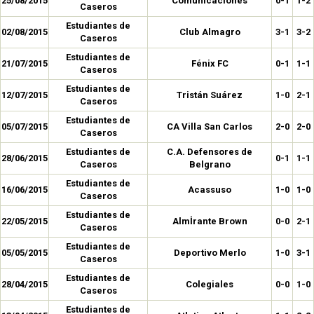
25/08/2015
Comunicaciones
0-1
1-2
Caseros
Estudiantes de
02/08/2015
Club Almagro
3-1
3-2
Caseros
Estudiantes de
21/07/2015
Fénix FC
0-1
1-1
Caseros
Estudiantes de
12/07/2015
Tristán Suárez
1-0
2-1
Caseros
Estudiantes de
05/07/2015
CA Villa San Carlos
2-0
2-0
Caseros
Estudiantes de
C.A. Defensores de
28/06/2015
0-1
1-1
Caseros
Belgrano
Estudiantes de
16/06/2015
Acassuso
1-0
1-0
Caseros
Estudiantes de
22/05/2015
Almİrante Brown
0-0
2-1
Caseros
Estudiantes de
05/05/2015
Deportivo Merlo
1-0
3-1
Caseros
Estudiantes de
28/04/2015
Colegiales
0-0
1-0
Caseros
Estudiantes de