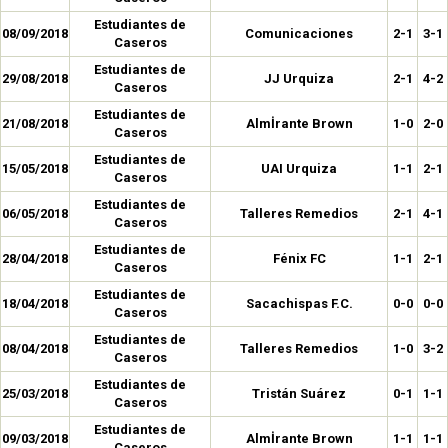
Estudiantes de
08/09/2018
Comunicaciones
2-1
3-1
Caseros
Estudiantes de
29/08/2018
JJ Urquiza
2-1
4-2
Caseros
Estudiantes de
21/08/2018
Almİrante Brown
1-0
2-0
Caseros
Estudiantes de
15/05/2018
UAI Urquiza
1-1
2-1
Caseros
Estudiantes de
06/05/2018
Talleres Remedios
2-1
4-1
Caseros
Estudiantes de
28/04/2018
Fénix FC
1-1
2-1
Caseros
Estudiantes de
18/04/2018
Sacachispas F.C.
0-0
0-0
Caseros
Estudiantes de
08/04/2018
Talleres Remedios
1-0
3-2
Caseros
Estudiantes de
25/03/2018
Tristán Suárez
0-1
1-1
Caseros
Estudiantes de
09/03/2018
Almİrante Brown
1-1
1-1
Caseros