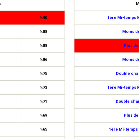
e
M
%90
1ère Mi-temps M
%88
Moins de
%88
Plus de
%86
Moins de
%75
Double cha
%73
1ère Mi-temps M
%71
Double cha
%69
Plus de
%65
1ère Mi-temps 