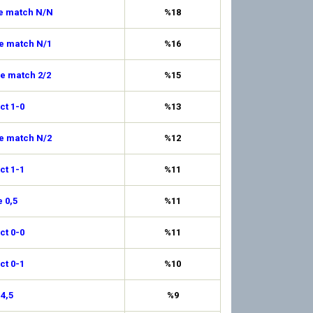
de match N/N
%18
de match N/1
%16
de match 2/2
%15
ct 1-0
%13
de match N/2
%12
ct 1-1
%11
 0,5
%11
ct 0-0
%11
ct 0-1
%10
 4,5
%9