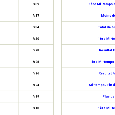
%39
1ère Mi-temps M
%37
Moins de
%34
Total de b
%30
1ère Mi-t
%28
Résultat F
%28
1ère Mi-temps 
%26
Résultat F
%24
Mi-temps / Fin 
%19
Plus de
%18
1ère Mi-t