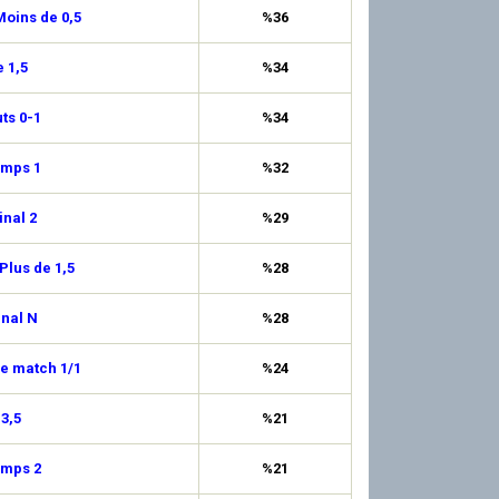
oins de 0,5
%36
 1,5
%34
uts 0-1
%34
emps 1
%32
inal 2
%29
Plus de 1,5
%28
inal N
%28
de match 1/1
%24
 3,5
%21
emps 2
%21