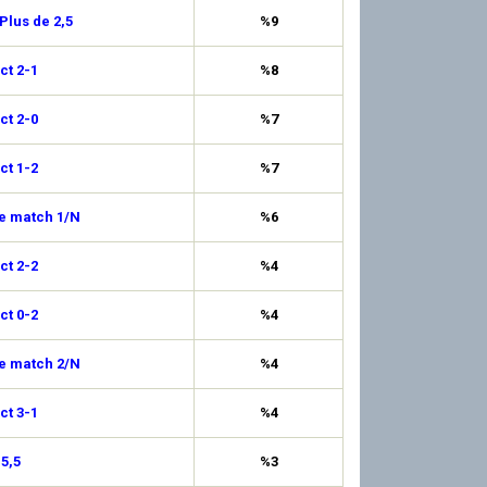
Plus de 2,5
%9
ct 2-1
%8
ct 2-0
%7
ct 1-2
%7
de match 1/N
%6
ct 2-2
%4
ct 0-2
%4
de match 2/N
%4
ct 3-1
%4
 5,5
%3