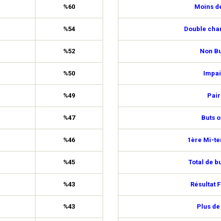
%60
Moins de
%54
Double cha
%52
Non Bu
%50
Impai
%49
Pair
%47
Buts o
%46
1ère Mi-t
%45
Total de b
%43
Résultat F
%43
Plus de