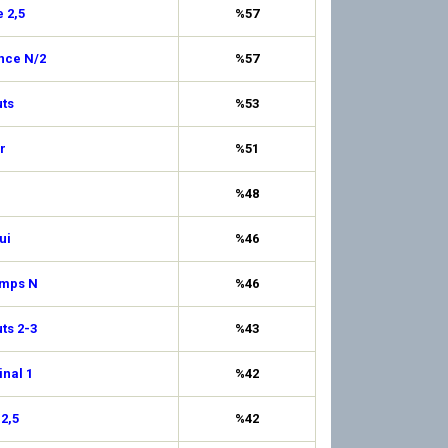
 2,5
%57
nce N/2
%57
ts
%53
r
%51
%48
ui
%46
emps N
%46
uts 2-3
%43
inal 1
%42
 2,5
%42