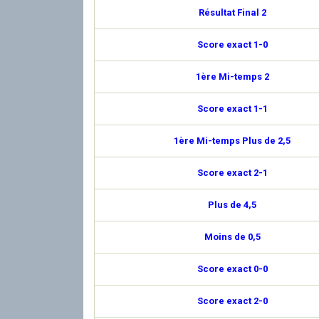
Résultat Final 2
Score exact 1-0
1ère Mi-temps 2
Score exact 1-1
1ère Mi-temps Plus de 2,5
Score exact 2-1
Plus de 4,5
Moins de 0,5
Score exact 0-0
Score exact 2-0