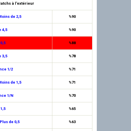
atchs à l'extérieur
oins de 2,5
%90
 4,5
%90
 0,5
%88
 3,5
%78
nce 1/2
%71
oins de 1,5
%71
nce 1/N
%70
 1,5
%65
Plus de 0,5
%63