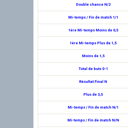
Double chance N/2
Mi-temps / Fin de match 1/1
1ère Mi-temps Moins de 0,5
1ère Mi-temps Plus de 1,5
Moins de 1,5
Total de buts 0-1
Résultat Final N
Plus de 3,5
Mi-temps / Fin de match N/1
Mi-temps / Fin de match N/N