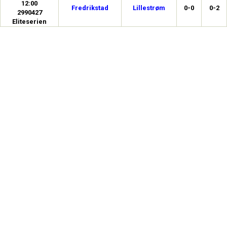
12:00
Fredrikstad
Lillestrøm
0-0
0-2
2990427
Eliteserien