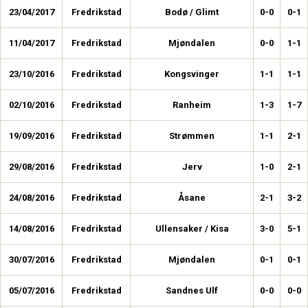
23/04/2017
Fredrikstad
Bodø / Glimt
0-0
0-1
11/04/2017
Fredrikstad
Mjøndalen
0-0
1-1
23/10/2016
Fredrikstad
Kongsvinger
1-1
1-1
02/10/2016
Fredrikstad
Ranheim
1-3
1-7
19/09/2016
Fredrikstad
Strømmen
1-1
2-1
29/08/2016
Fredrikstad
Jerv
1-0
2-1
24/08/2016
Fredrikstad
Åsane
2-1
3-2
14/08/2016
Fredrikstad
Ullensaker / Kisa
3-0
5-1
30/07/2016
Fredrikstad
Mjøndalen
0-1
0-1
05/07/2016
Fredrikstad
Sandnes Ulf
0-0
0-0