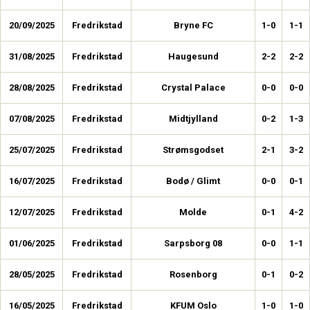
20/09/2025
Fredrikstad
Bryne FC
1-0
1-1
31/08/2025
Fredrikstad
Haugesund
2-2
2-2
28/08/2025
Fredrikstad
Crystal Palace
0-0
0-0
07/08/2025
Fredrikstad
Midtjylland
0-2
1-3
25/07/2025
Fredrikstad
Strømsgodset
2-1
3-2
16/07/2025
Fredrikstad
Bodø / Glimt
0-0
0-1
12/07/2025
Fredrikstad
Molde
0-1
4-2
01/06/2025
Fredrikstad
Sarpsborg 08
0-0
1-1
28/05/2025
Fredrikstad
Rosenborg
0-1
0-2
16/05/2025
Fredrikstad
KFUM Oslo
1-0
1-0