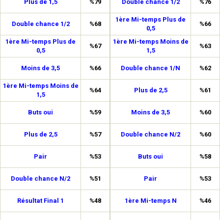
Plus de 1,5
%79
Double chance 1/2
%76
1ère Mi-temps Plus de
Double chance 1/2
%68
%66
0,5
1ère Mi-temps Plus de
1ère Mi-temps Moins de
%67
%63
0,5
1,5
Moins de 3,5
%66
Double chance 1/N
%62
1ère Mi-temps Moins de
%64
Plus de 2,5
%61
1,5
Buts oui
%59
Moins de 3,5
%60
Plus de 2,5
%57
Double chance N/2
%60
Pair
%53
Buts oui
%58
Double chance N/2
%51
Pair
%53
Résultat Final 1
%48
1ère Mi-temps N
%46