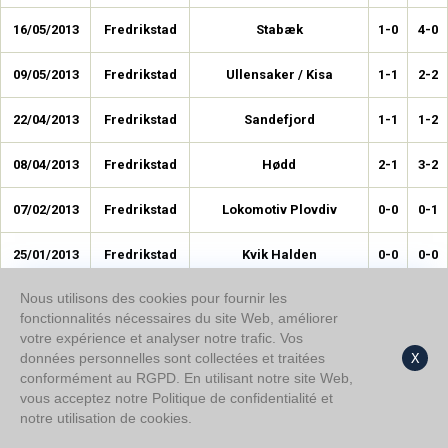
16/05/2013
Fredrikstad
Stabæk
1-0
4-0
09/05/2013
Fredrikstad
Ullensaker / Kisa
1-1
2-2
22/04/2013
Fredrikstad
Sandefjord
1-1
1-2
08/04/2013
Fredrikstad
Hødd
2-1
3-2
07/02/2013
Fredrikstad
Lokomotiv Plovdiv
0-0
0-1
25/01/2013
Fredrikstad
Kvik Halden
0-0
0-0
Nous utilisons des cookies pour fournir les
18/01/2013
Fredrikstad
Ostsiden IL Sellebakk
0-0
3-0
fonctionnalités nécessaires du site Web, améliorer
votre expérience et analyser notre trafic. Vos
données personnelles sont collectées et traitées
X
Date
Domicile
Rival
MT
RF
conformément au RGPD. En utilisant notre site Web,
vous acceptez notre Politique de confidentialité et
20/06/2026
Midtjylland
Lillestrøm
0-0
1-0
notre utilisation de cookies.