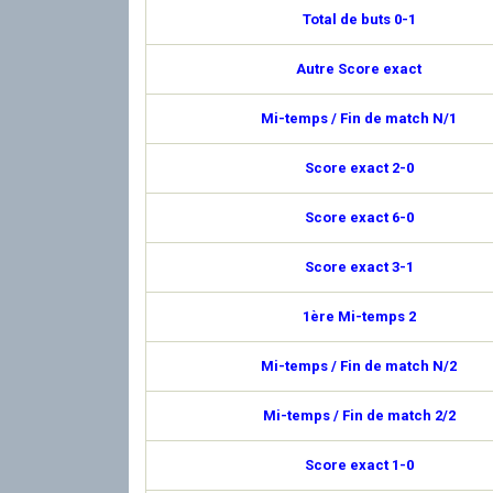
Total de buts 0-1
Autre Score exact
Mi-temps / Fin de match N/1
Score exact 2-0
Score exact 6-0
Score exact 3-1
1ère Mi-temps 2
Mi-temps / Fin de match N/2
Mi-temps / Fin de match 2/2
Score exact 1-0