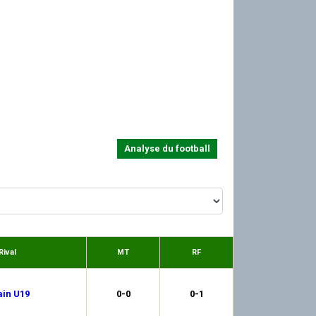
Analyse du football
Rival
MT
RF
ain U19
0-0
0-1