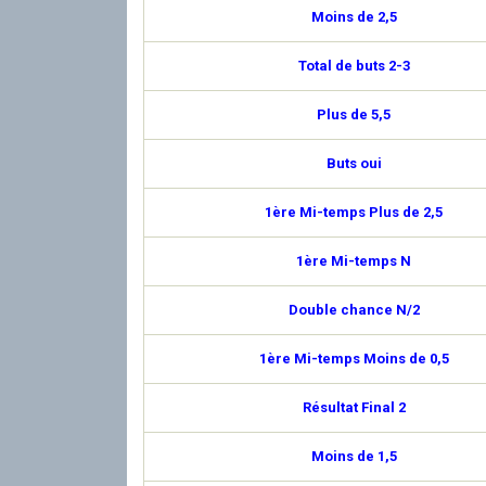
Moins de 2,5
Total de buts 2-3
Plus de 5,5
Buts oui
1ère Mi-temps Plus de 2,5
1ère Mi-temps N
Double chance N/2
1ère Mi-temps Moins de 0,5
Résultat Final 2
Moins de 1,5