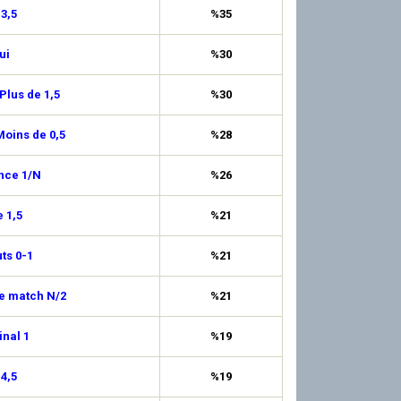
 3,5
%35
ui
%30
Plus de 1,5
%30
oins de 0,5
%28
nce 1/N
%26
 1,5
%21
uts 0-1
%21
de match N/2
%21
inal 1
%19
 4,5
%19