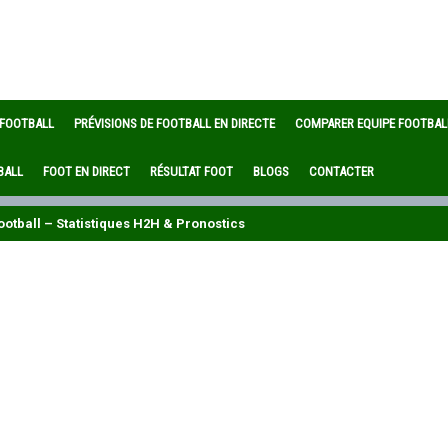
 FOOTBALL
PRÉVISIONS DE FOOTBALL EN DIRECTE
COMPARER EQUIPE FOOTBAL
BALL
FOOT EN DIRECT
RÉSULTAT FOOT
BLOGS
CONTACTER
otball – Statistiques H2H & Pronostics