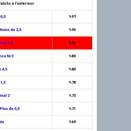
atchs à l'extérieur
 0,5
%97
oins de 2,5
%95
nce 1/2
%92
nce N/2
%80
 4,5
%80
 1,5
%78
inal 2
%73
Plus de 0,5
%71
ts
%69