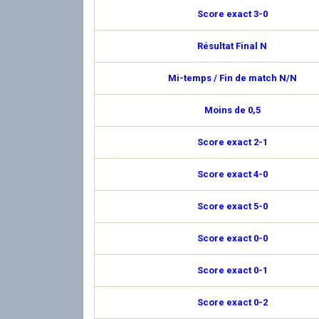
Score exact 3-0
Résultat Final N
Mi-temps / Fin de match N/N
Moins de 0,5
Score exact 2-1
Score exact 4-0
Score exact 5-0
Score exact 0-0
Score exact 0-1
Score exact 0-2