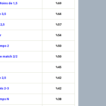
oins de 1,5
%69
 3,5
%64
 2,5
%57
r
%54
emps 2
%50
de match 2/2
%50
%45
 2,5
%42
uts 2-3
%42
emps N
%38