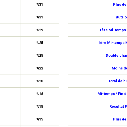
%31
Plus de
%31
Buts o
%29
1ère Mi-temps 
%25
1ère Mi-temps M
%25
Double cha
%22
Moins de
%20
Total de b
%18
Mi-temps / Fin 
%15
Résultat F
%15
Plus de