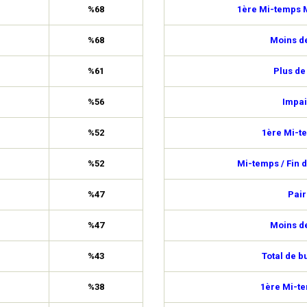
%68
1ère Mi-temps M
%68
Moins de
%61
Plus de
%56
Impai
%52
1ère Mi-t
%52
Mi-temps / Fin 
%47
Pair
%47
Moins de
%43
Total de b
%38
1ère Mi-t