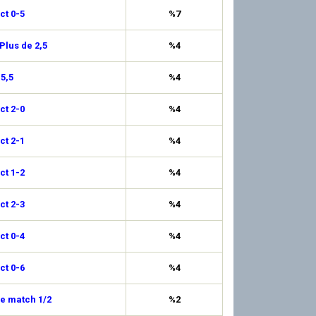
ct 0-5
%7
Plus de 2,5
%4
 5,5
%4
ct 2-0
%4
ct 2-1
%4
ct 1-2
%4
ct 2-3
%4
ct 0-4
%4
ct 0-6
%4
de match 1/2
%2