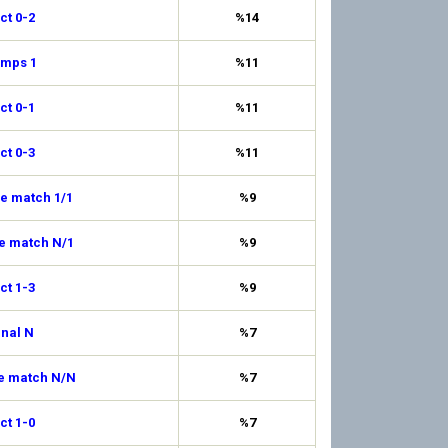
ct 0-2
%14
emps 1
%11
ct 0-1
%11
ct 0-3
%11
de match 1/1
%9
de match N/1
%9
ct 1-3
%9
inal N
%7
de match N/N
%7
ct 1-0
%7