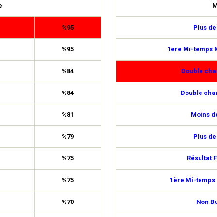
e
M
%95
Plus de
%95
1ère Mi-temps M
%84
Double cha
%84
Double cha
%81
Moins de
%79
Plus de
%75
Résultat F
%75
1ère Mi-temps 
%70
Non Bu