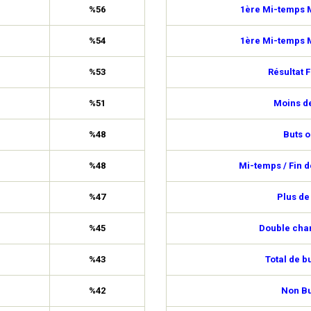
%56
1ère Mi-temps M
%54
1ère Mi-temps M
%53
Résultat F
%51
Moins de
%48
Buts o
%48
Mi-temps / Fin 
%47
Plus de
%45
Double cha
%43
Total de b
%42
Non Bu