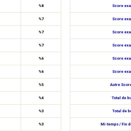
%8
Score exa
%7
Score exa
%7
Score exa
%7
Score exa
%6
Score exa
%6
Score exa
%5
Autre Scor
%4
Total de b
%3
Total de b
%3
Mi-temps / Fin 