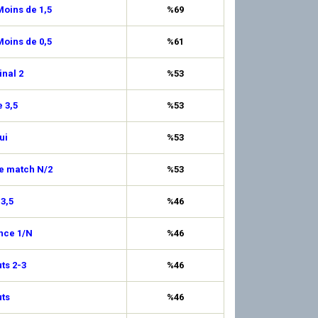
oins de 1,5
%69
oins de 0,5
%61
inal 2
%53
 3,5
%53
ui
%53
de match N/2
%53
 3,5
%46
nce 1/N
%46
uts 2-3
%46
ts
%46