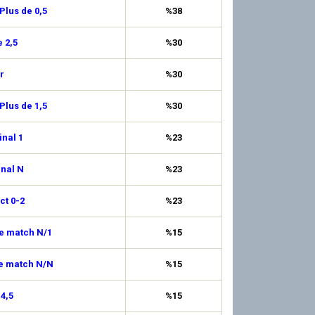
Plus de 0,5
%38
 2,5
%30
r
%30
Plus de 1,5
%30
inal 1
%23
inal N
%23
ct 0-2
%23
de match N/1
%15
de match N/N
%15
 4,5
%15