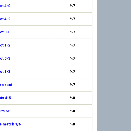
ct 4-0
%7
ct 4-2
%7
ct 0-0
%7
ct 1-2
%7
ct 0-3
%7
ct 1-3
%7
e exact
%7
uts 4-5
%0
uts 6+
%0
de match 1/N
%0