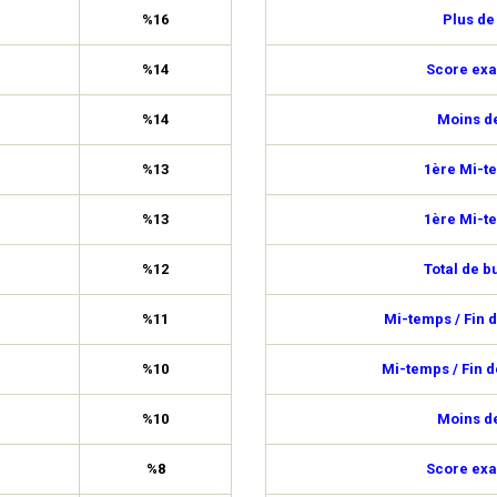
%16
Plus de
%14
Score exa
%14
Moins de
%13
1ère Mi-t
%13
1ère Mi-t
%12
Total de b
%11
Mi-temps / Fin 
%10
Mi-temps / Fin 
%10
Moins de
%8
Score exa