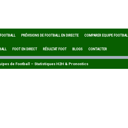
 FOOTBALL
PRÉVISIONS DE FOOTBALL EN DIRECTE
COMPARER EQUIPE FOOTBAL
BALL
FOOT EN DIRECT
RÉSULTAT FOOT
BLOGS
CONTACTER
ipes de Football – Statistiques H2H & Pronostics