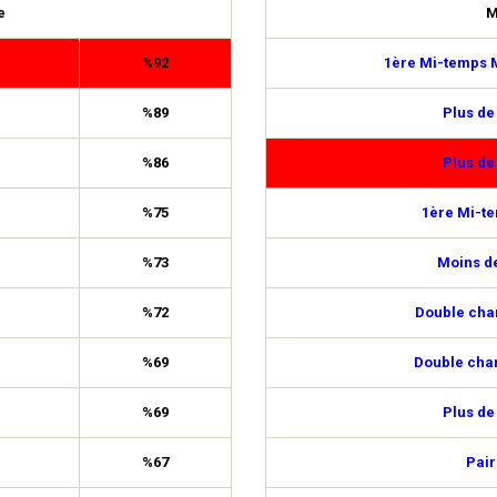
e
M
%92
1ère Mi-temps M
%89
Plus de
%86
Plus de
%75
1ère Mi-t
%73
Moins de
%72
Double cha
%69
Double cha
%69
Plus de
%67
Pair