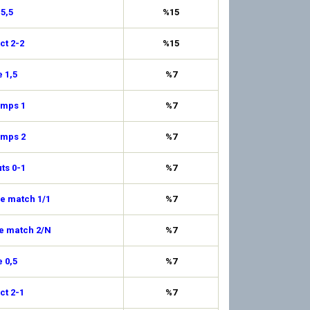
 5,5
%15
ct 2-2
%15
 1,5
%7
emps 1
%7
emps 2
%7
uts 0-1
%7
de match 1/1
%7
de match 2/N
%7
 0,5
%7
ct 2-1
%7