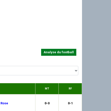
Analyse du football
MT
RF
 Rose
0-0
0-1