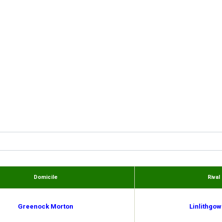
Domicile
Rival
Greenock Morton
Linlithgow