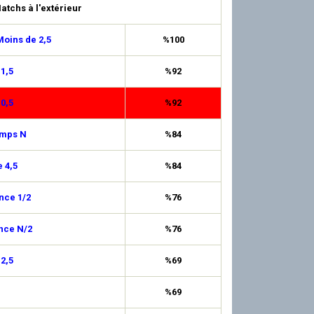
atchs à l'extérieur
oins de 2,5
%100
 1,5
%92
 0,5
%92
emps N
%84
 4,5
%84
nce 1/2
%76
nce N/2
%76
 2,5
%69
%69