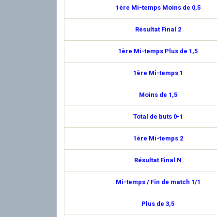
1ère Mi-temps Moins de 0,5
Résultat Final 2
1ère Mi-temps Plus de 1,5
1ère Mi-temps 1
Moins de 1,5
Total de buts 0-1
1ère Mi-temps 2
Résultat Final N
Mi-temps / Fin de match 1/1
Plus de 3,5