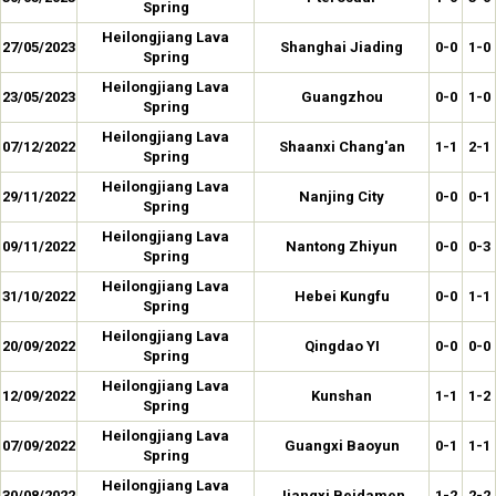
Spring
Heilongjiang Lava
27/05/2023
Shanghai Jiading
0-0
1-0
Spring
Heilongjiang Lava
23/05/2023
Guangzhou
0-0
1-0
Spring
Heilongjiang Lava
07/12/2022
Shaanxi Chang'an
1-1
2-1
Spring
Heilongjiang Lava
29/11/2022
Nanjing City
0-0
0-1
Spring
Heilongjiang Lava
09/11/2022
Nantong Zhiyun
0-0
0-3
Spring
Heilongjiang Lava
31/10/2022
Hebei Kungfu
0-0
1-1
Spring
Heilongjiang Lava
20/09/2022
Qingdao YI
0-0
0-0
Spring
Heilongjiang Lava
12/09/2022
Kunshan
1-1
1-2
Spring
Heilongjiang Lava
07/09/2022
Guangxi Baoyun
0-1
1-1
Spring
Heilongjiang Lava
30/08/2022
Jiangxi Beidamen
1-2
2-2