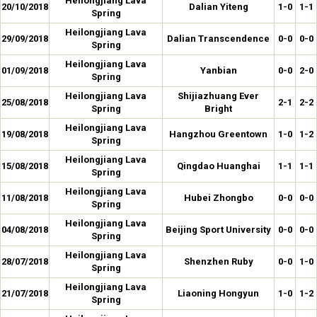
Heilongjiang Lava
20/10/2018
Dalian Yiteng
1-0
1-1
Spring
Heilongjiang Lava
29/09/2018
Dalian Transcendence
0-0
0-0
Spring
Heilongjiang Lava
01/09/2018
Yanbian
0-0
2-0
Spring
Heilongjiang Lava
Shijiazhuang Ever
25/08/2018
2-1
2-2
Spring
Bright
Heilongjiang Lava
19/08/2018
Hangzhou Greentown
1-0
1-2
Spring
Heilongjiang Lava
15/08/2018
Qingdao Huanghai
1-1
1-1
Spring
Heilongjiang Lava
11/08/2018
Hubei Zhongbo
0-0
0-0
Spring
Heilongjiang Lava
04/08/2018
Beijing Sport University
0-0
0-0
Spring
Heilongjiang Lava
28/07/2018
Shenzhen Ruby
0-0
1-0
Spring
Heilongjiang Lava
21/07/2018
Liaoning Hongyun
1-0
1-2
Spring