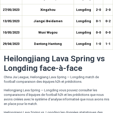
27/05/2023
Xingzhou
Longding
2-0
2-0
13/05/2023
Jiangxi Beidamen
Longding
0-1
0-2
10/05/2023
Wuxi Wugou
Longding
0-0
0-0
29/04/2023
Dantong Hantong
Longding
1-0
1-1
Heilongjiang Lava Spring vs
Longding face-à-face
China Jia League, Heilongjiang Lava Spring — Longding match de
football comparaison des équipes h2h et prédictions.
Heilongjiang Lava Spring — Longding vous pouvez consulter les
comparaisons d'équipes de football h2h et les prédictions que nous
avons créées avec le système d'analyse informatisé que nous avons mis
en place pour le match.
Heilongjiang Lava Spring vs. Longding les données statistiques des