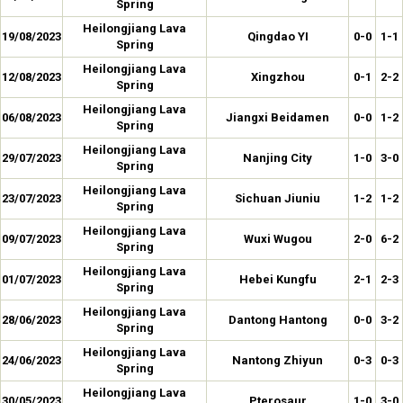
Spring
Heilongjiang Lava
19/08/2023
Qingdao YI
0-0
1-1
Spring
Heilongjiang Lava
12/08/2023
Xingzhou
0-1
2-2
Spring
Heilongjiang Lava
06/08/2023
Jiangxi Beidamen
0-0
1-2
Spring
Heilongjiang Lava
29/07/2023
Nanjing City
1-0
3-0
Spring
Heilongjiang Lava
23/07/2023
Sichuan Jiuniu
1-2
1-2
Spring
Heilongjiang Lava
09/07/2023
Wuxi Wugou
2-0
6-2
Spring
Heilongjiang Lava
01/07/2023
Hebei Kungfu
2-1
2-3
Spring
Heilongjiang Lava
28/06/2023
Dantong Hantong
0-0
3-2
Spring
Heilongjiang Lava
24/06/2023
Nantong Zhiyun
0-3
0-3
Spring
Heilongjiang Lava
30/05/2023
Pterosaur
1-0
3-0