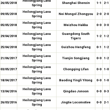
Heilongjiang Lava
26/05/2018
Shanghai Shenxin
1-1
2-1
Spring
Heilongjiang Lava
09/05/2018
Nei Mongol Zhongyou
2-0
2-0
Spring
Heilongjiang Lava
05/05/2018
Meizhou Hakka
0-0
3-0
Spring
Heilongjiang Lava
Guangdong South
29/04/2018
1-2
1-2
Spring
Tigers
Heilongjiang Lava
25/04/2018
Guizhou Hengfeng
0-1
1-2
Spring
Heilongjiang Lava
21/06/2017
Tianjin Songjiang
0-0
1-2
Spring
Heilongjiang Lava
03/05/2017
Chongqing Lifan
0-0
1-0
Spring
Heilongjiang Lava
18/04/2017
Baoding Yingli Yitong
0-0
1-0
Spring
Heilongjiang Lava
13/04/2016
Qingdao Jonoon
0-0
0-3
Spring
Heilongjiang Lava
26/03/2016
Jingtie Locomotive
0-0
2-1
Spring