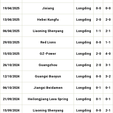
19/04/2025
Jixiang
Longding
0-0
0-0
13/04/2025
Hebei Kungfu
Longding
2-0
2-0
06/04/2025
Liaoning Shenyang
Longding
1-1
2-1
29/03/2025
Red Lions
Longding
0-0
1-1
15/03/2025
GZ-Power
Longding
2-0
4-0
26/10/2024
Guangzhou
Longding
2-0
3-1
12/10/2024
Guangxi Baoyun
Longding
0-0
3-2
06/10/2024
Jiangxi Beidamen
Longding
0-1
0-1
21/09/2024
Heilongjiang Lava Spring
Longding
0-1
0-1
15/09/2024
Liaoning Shenyang
Longding
0-0
2-1