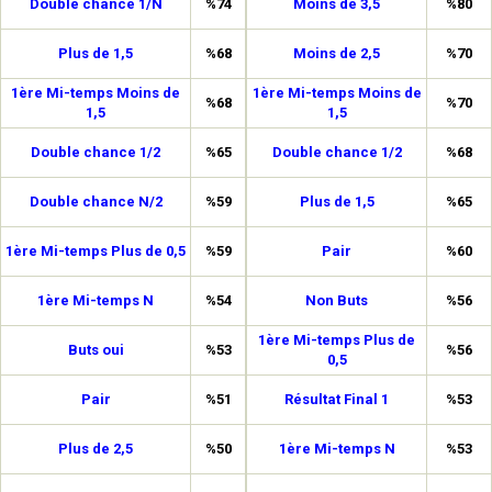
Double chance 1/N
%74
Moins de 3,5
%80
Plus de 1,5
%68
Moins de 2,5
%70
1ère Mi-temps Moins de
1ère Mi-temps Moins de
%68
%70
1,5
1,5
Double chance 1/2
%65
Double chance 1/2
%68
Double chance N/2
%59
Plus de 1,5
%65
1ère Mi-temps Plus de 0,5
%59
Pair
%60
1ère Mi-temps N
%54
Non Buts
%56
1ère Mi-temps Plus de
Buts oui
%53
%56
0,5
Pair
%51
Résultat Final 1
%53
Plus de 2,5
%50
1ère Mi-temps N
%53