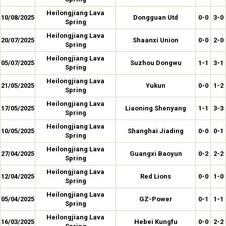
Heilongjiang Lava
10/08/2025
Dongguan Utd
0-0
3-0
Spring
Heilongjiang Lava
20/07/2025
Shaanxi Union
0-0
2-0
Spring
Heilongjiang Lava
05/07/2025
Suzhou Dongwu
1-1
3-1
Spring
Heilongjiang Lava
21/05/2025
Yukun
0-0
1-2
Spring
Heilongjiang Lava
17/05/2025
Liaoning Shenyang
1-1
3-3
Spring
Heilongjiang Lava
10/05/2025
Shanghai Jiading
0-0
0-1
Spring
Heilongjiang Lava
27/04/2025
Guangxi Baoyun
0-2
2-2
Spring
Heilongjiang Lava
12/04/2025
Red Lions
0-0
1-0
Spring
Heilongjiang Lava
05/04/2025
GZ-Power
0-1
1-1
Spring
Heilongjiang Lava
16/03/2025
Hebei Kungfu
0-0
2-2