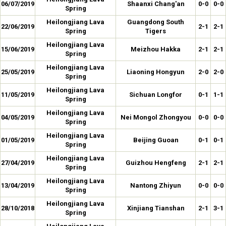
06/07/2019
Shaanxi Chang'an
0-0
0-0
Spring
Heilongjiang Lava
Guangdong South
22/06/2019
2-1
2-1
Spring
Tigers
Heilongjiang Lava
15/06/2019
Meizhou Hakka
2-1
2-1
Spring
Heilongjiang Lava
25/05/2019
Liaoning Hongyun
2-0
2-0
Spring
Heilongjiang Lava
11/05/2019
Sichuan Longfor
0-1
1-1
Spring
Heilongjiang Lava
04/05/2019
Nei Mongol Zhongyou
0-0
0-0
Spring
Heilongjiang Lava
01/05/2019
Beijing Guoan
0-1
0-1
Spring
Heilongjiang Lava
27/04/2019
Guizhou Hengfeng
2-1
2-1
Spring
Heilongjiang Lava
13/04/2019
Nantong Zhiyun
0-0
0-0
Spring
Heilongjiang Lava
28/10/2018
Xinjiang Tianshan
2-1
3-1
Spring