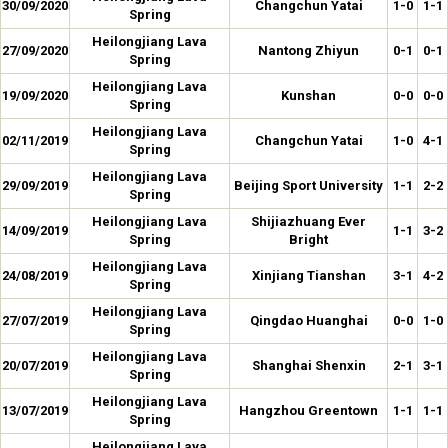
30/09/2020
Changchun Yatai
1-0
1-1
Spring
Heilongjiang Lava
27/09/2020
Nantong Zhiyun
0-1
0-1
Spring
Heilongjiang Lava
19/09/2020
Kunshan
0-0
0-0
Spring
Heilongjiang Lava
02/11/2019
Changchun Yatai
1-0
4-1
Spring
Heilongjiang Lava
29/09/2019
Beijing Sport University
1-1
2-2
Spring
Heilongjiang Lava
Shijiazhuang Ever
14/09/2019
1-1
3-2
Spring
Bright
Heilongjiang Lava
24/08/2019
Xinjiang Tianshan
3-1
4-2
Spring
Heilongjiang Lava
27/07/2019
Qingdao Huanghai
0-0
1-0
Spring
Heilongjiang Lava
20/07/2019
Shanghai Shenxin
2-1
3-1
Spring
Heilongjiang Lava
13/07/2019
Hangzhou Greentown
1-1
1-1
Spring
Heilongjiang Lava