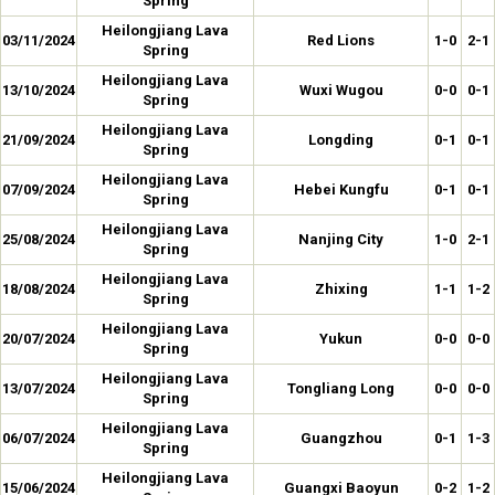
Spring
Heilongjiang Lava
03/11/2024
Red Lions
1-0
2-1
Spring
Heilongjiang Lava
13/10/2024
Wuxi Wugou
0-0
0-1
Spring
Heilongjiang Lava
21/09/2024
Longding
0-1
0-1
Spring
Heilongjiang Lava
07/09/2024
Hebei Kungfu
0-1
0-1
Spring
Heilongjiang Lava
25/08/2024
Nanjing City
1-0
2-1
Spring
Heilongjiang Lava
18/08/2024
Zhixing
1-1
1-2
Spring
Heilongjiang Lava
20/07/2024
Yukun
0-0
0-0
Spring
Heilongjiang Lava
13/07/2024
Tongliang Long
0-0
0-0
Spring
Heilongjiang Lava
06/07/2024
Guangzhou
0-1
1-3
Spring
Heilongjiang Lava
15/06/2024
Guangxi Baoyun
0-2
1-2