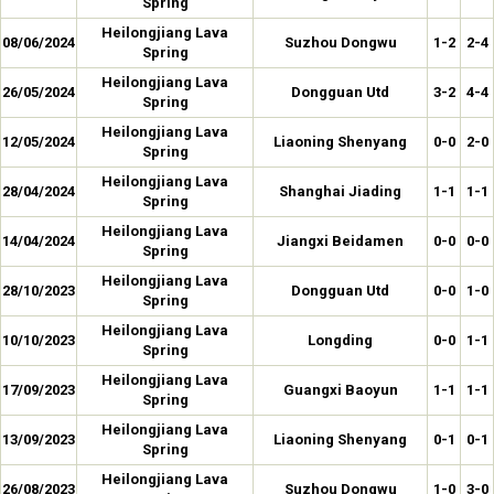
Spring
Heilongjiang Lava
08/06/2024
Suzhou Dongwu
1-2
2-4
Spring
Heilongjiang Lava
26/05/2024
Dongguan Utd
3-2
4-4
Spring
Heilongjiang Lava
12/05/2024
Liaoning Shenyang
0-0
2-0
Spring
Heilongjiang Lava
28/04/2024
Shanghai Jiading
1-1
1-1
Spring
Heilongjiang Lava
14/04/2024
Jiangxi Beidamen
0-0
0-0
Spring
Heilongjiang Lava
28/10/2023
Dongguan Utd
0-0
1-0
Spring
Heilongjiang Lava
10/10/2023
Longding
0-0
1-1
Spring
Heilongjiang Lava
17/09/2023
Guangxi Baoyun
1-1
1-1
Spring
Heilongjiang Lava
13/09/2023
Liaoning Shenyang
0-1
0-1
Spring
Heilongjiang Lava
26/08/2023
Suzhou Dongwu
1-0
3-0