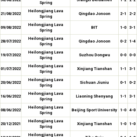
Spring
Heilongjiang Lava
21/08/2022
Qingdao Jonoon
2-1
2-2
Spring
Heilongjiang Lava
09/08/2022
BIT
1-0
3-1
Spring
Heilongjiang Lava
28/07/2022
Qingdao Jonoon
0-2
1-4
Spring
Heilongjiang Lava
19/07/2022
Suzhou Dongwu
0-0
0-0
Spring
Heilongjiang Lava
01/07/2022
Xinjiang Tianshan
1-1
3-1
Spring
Heilongjiang Lava
20/06/2022
Sichuan Jiuniu
0-1
0-2
Spring
Heilongjiang Lava
16/06/2022
Liaoning Shenyang
1-1
3-1
Spring
Heilongjiang Lava
08/06/2022
Beijing Sport University
1-0
4-0
Spring
Heilongjiang Lava
20/12/2021
Xinjiang Tianshan
1-0
1-0
Spring
Heilongjiang Lava