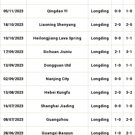
05/11/2023
Qingdao YI
Longding
0-0
1-0
18/10/2023
Liaoning Shenyang
Longding
2-0
2-0
10/10/2023
Heilongjiang Lava Spring
Longding
0-0
1-1
17/09/2023
Sichuan Jiuniu
Longding
2-1
3-1
13/09/2023
Dongguan Utd
Longding
1-0
1-1
02/09/2023
Nanjing City
Longding
0-0
1-0
13/08/2023
Hebei Kungfu
Longding
2-0
3-2
16/07/2023
Shanghai Jiading
Longding
0-0
1-0
08/07/2023
Guangzhou
Longding
1-0
2-0
28/06/2023
Guangxi Baoyun
Longding
1-0
2-1