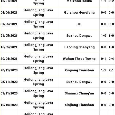
16/07/2021
Meizhou Hakka
1-1
3-2
Spring
Heilongjiang Lava
04/06/2021
Guizhou Hengfeng
0-0
0-0
Spring
Heilongjiang Lava
31/05/2021
BIT
0-0
3-0
Spring
Heilongjiang Lava
21/05/2021
Suzhou Dongwu
1-0
1-0
Spring
Heilongjiang Lava
16/05/2021
Liaoning Shenyang
0-0
1-0
Spring
Heilongjiang Lava
30/04/2021
Wuhan Three Towns
0-1
0-4
Spring
Heilongjiang Lava
20/11/2020
Xinjiang Tianshan
1-1
2-1
Spring
Heilongjiang Lava
05/11/2020
Suzhou Dongwu
0-0
0-0
Spring
Heilongjiang Lava
01/11/2020
Shaanxi Chang'an
0-0
0-0
Spring
Heilongjiang Lava
10/10/2020
Xinjiang Tianshan
0-0
0-0
Spring
Heilongjiang Lava