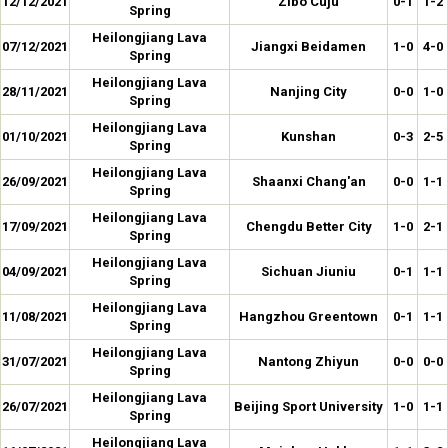
12/12/2021
Zibo Cuju
0-1
1-2
Spring
Heilongjiang Lava
07/12/2021
Jiangxi Beidamen
1-0
4-0
Spring
Heilongjiang Lava
28/11/2021
Nanjing City
0-0
1-0
Spring
Heilongjiang Lava
01/10/2021
Kunshan
0-3
2-5
Spring
Heilongjiang Lava
26/09/2021
Shaanxi Chang'an
0-0
1-1
Spring
Heilongjiang Lava
17/09/2021
Chengdu Better City
1-0
2-1
Spring
Heilongjiang Lava
04/09/2021
Sichuan Jiuniu
0-1
1-1
Spring
Heilongjiang Lava
11/08/2021
Hangzhou Greentown
0-1
1-1
Spring
Heilongjiang Lava
31/07/2021
Nantong Zhiyun
0-0
0-0
Spring
Heilongjiang Lava
26/07/2021
Beijing Sport University
1-0
1-1
Spring
Heilongjiang Lava