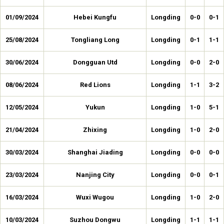
01/09/2024
Hebei Kungfu
Longding
0-0
0-1
25/08/2024
Tongliang Long
Longding
0-1
1-1
30/06/2024
Dongguan Utd
Longding
0-0
2-0
08/06/2024
Red Lions
Longding
1-1
3-2
12/05/2024
Yukun
Longding
1-0
5-1
21/04/2024
Zhixing
Longding
1-0
2-0
30/03/2024
Shanghai Jiading
Longding
0-0
0-0
23/03/2024
Nanjing City
Longding
0-0
0-1
16/03/2024
Wuxi Wugou
Longding
1-0
2-0
10/03/2024
Suzhou Dongwu
Longding
1-1
1-1