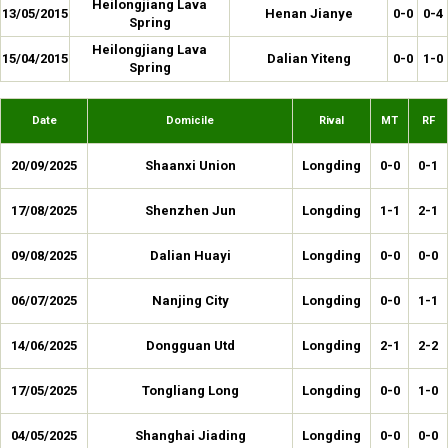
Heilongjiang Lava
13/05/2015
Henan Jianye
0-0
0-4
Spring
Heilongjiang Lava
15/04/2015
Dalian Yiteng
0-0
1-0
Spring
Date
Domicile
Rival
MT
RF
20/09/2025
Shaanxi Union
Longding
0-0
0-1
17/08/2025
Shenzhen Jun
Longding
1-1
2-1
09/08/2025
Dalian Huayi
Longding
0-0
0-0
06/07/2025
Nanjing City
Longding
0-0
1-1
14/06/2025
Dongguan Utd
Longding
2-1
2-2
17/05/2025
Tongliang Long
Longding
0-0
1-0
04/05/2025
Shanghai Jiading
Longding
0-0
0-0