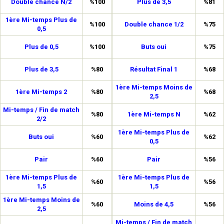
Double chance N/2
%100
Plus de 3,5
%81
1ère Mi-temps Plus de
%100
Double chance 1/2
%75
0,5
Plus de 0,5
%100
Buts oui
%75
Plus de 3,5
%80
Résultat Final 1
%68
1ère Mi-temps Moins de
1ère Mi-temps 2
%80
%68
2,5
Mi-temps / Fin de match
%80
1ère Mi-temps N
%62
2/2
1ère Mi-temps Plus de
Buts oui
%60
%62
0,5
Pair
%60
Pair
%56
1ère Mi-temps Plus de
1ère Mi-temps Plus de
%60
%56
1,5
1,5
1ère Mi-temps Moins de
%60
Moins de 4,5
%56
2,5
Mi-temps / Fin de match