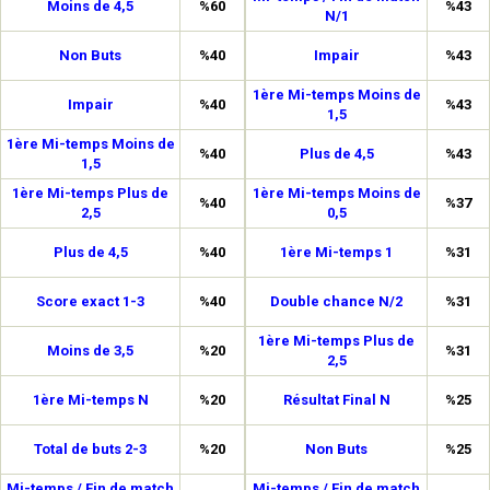
Moins de 4,5
%60
%43
N/1
Non Buts
%40
Impair
%43
1ère Mi-temps Moins de
Impair
%40
%43
1,5
1ère Mi-temps Moins de
%40
Plus de 4,5
%43
1,5
1ère Mi-temps Plus de
1ère Mi-temps Moins de
%40
%37
2,5
0,5
Plus de 4,5
%40
1ère Mi-temps 1
%31
Score exact 1-3
%40
Double chance N/2
%31
1ère Mi-temps Plus de
Moins de 3,5
%20
%31
2,5
1ère Mi-temps N
%20
Résultat Final N
%25
Total de buts 2-3
%20
Non Buts
%25
Mi-temps / Fin de match
Mi-temps / Fin de match