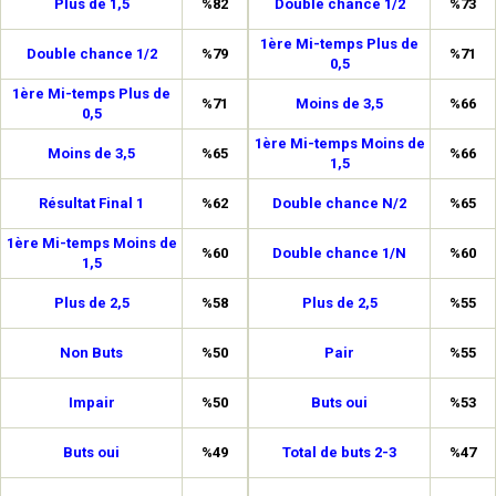
Plus de 1,5
%82
Double chance 1/2
%73
1ère Mi-temps Plus de
Double chance 1/2
%79
%71
0,5
1ère Mi-temps Plus de
%71
Moins de 3,5
%66
0,5
1ère Mi-temps Moins de
Moins de 3,5
%65
%66
1,5
Résultat Final 1
%62
Double chance N/2
%65
1ère Mi-temps Moins de
%60
Double chance 1/N
%60
1,5
Plus de 2,5
%58
Plus de 2,5
%55
Non Buts
%50
Pair
%55
Impair
%50
Buts oui
%53
Buts oui
%49
Total de buts 2-3
%47