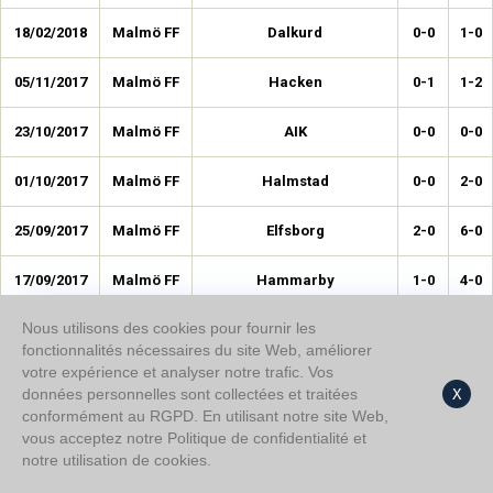
18/02/2018
Malmö FF
Dalkurd
0-0
1-0
05/11/2017
Malmö FF
Hacken
0-1
1-2
23/10/2017
Malmö FF
AIK
0-0
0-0
01/10/2017
Malmö FF
Halmstad
0-0
2-0
25/09/2017
Malmö FF
Elfsborg
2-0
6-0
17/09/2017
Malmö FF
Hammarby
1-0
4-0
Nous utilisons des cookies pour fournir les
27/08/2017
Malmö FF
IFK Göteborg
0-1
2-2
fonctionnalités nécessaires du site Web, améliorer
votre expérience et analyser notre trafic. Vos
11/08/2017
Malmö FF
Kalmar
2-0
6-0
données personnelles sont collectées et traitées
X
conformément au RGPD. En utilisant notre site Web,
22/07/2017
Malmö FF
Jönköpings Södra
0-0
2-0
vous acceptez notre Politique de confidentialité et
notre utilisation de cookies.
15/07/2017
Malmö FF
IK Sirius
2-0
3-3