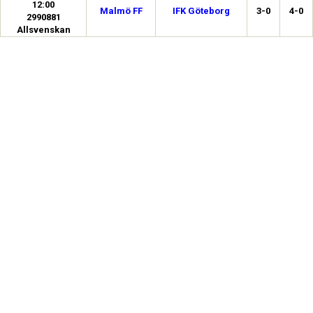
12:00
Malmö FF
IFK Göteborg
3-0
4-0
2990881
Allsvenskan