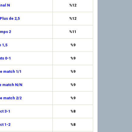
inal N
%12
Plus de 2,5
%12
emps 2
%11
 1,5
%9
uts 0-1
%9
de match 1/1
%9
de match N/N
%9
de match 2/2
%9
ct 3-1
%8
ct 1-2
%8