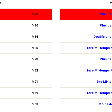
e
M
%98
Plus de
%90
Plus de
%86
Double cha
%85
1ère Mi-temps M
%78
Plus de
%72
1ère Mi-temps M
%71
1ère Mi-t
%69
1ère Mi-temps M
%68
Moins de