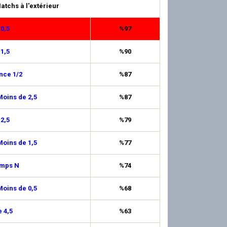
atchs à l'extérieur
 0,5
%97
 1,5
%90
nce 1/2
%87
oins de 2,5
%87
 2,5
%79
oins de 1,5
%77
emps N
%74
oins de 0,5
%68
 4,5
%63