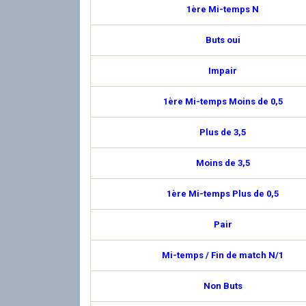
1ère Mi-temps N
Buts oui
Impair
1ère Mi-temps Moins de 0,5
Plus de 3,5
Moins de 3,5
1ère Mi-temps Plus de 0,5
Pair
Mi-temps / Fin de match N/1
Non Buts