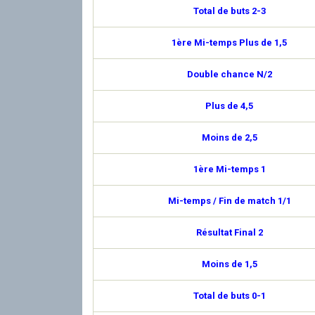
Total de buts 2-3
1ère Mi-temps Plus de 1,5
Double chance N/2
Plus de 4,5
Moins de 2,5
1ère Mi-temps 1
Mi-temps / Fin de match 1/1
Résultat Final 2
Moins de 1,5
Total de buts 0-1