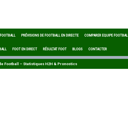
 FOOTBALL
PRÉVISIONS DE FOOTBALL EN DIRECTE
COMPARER EQUIPE FOOTBAL
BALL
FOOT EN DIRECT
RÉSULTAT FOOT
BLOGS
CONTACTER
e Football – Statistiques H2H & Pronostics