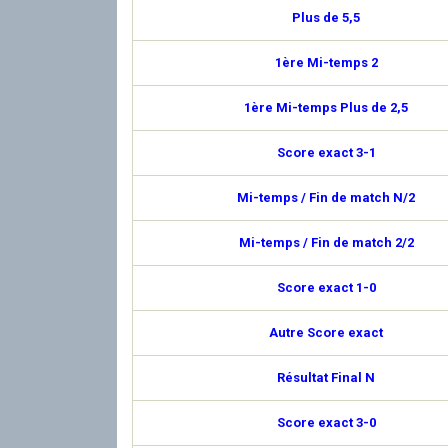
Plus de 5,5
1ère Mi-temps 2
1ère Mi-temps Plus de 2,5
Score exact 3-1
Mi-temps / Fin de match N/2
Mi-temps / Fin de match 2/2
Score exact 1-0
Autre Score exact
Résultat Final N
Score exact 3-0