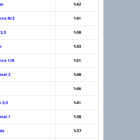
ui
%62
nce N/2
%61
 3,5
%58
r
%53
nce 1/N
%51
inal 2
%48
%46
 3,5
%41
inal 1
%38
ts
%37