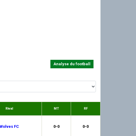
Analyse du football
Rival
MT
RF
Wolves FC
0-0
0-0