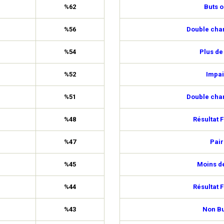
%62
Buts o
%56
Double cha
%54
Plus de
%52
Impai
%51
Double cha
%48
Résultat F
%47
Pair
%45
Moins de
%44
Résultat F
%43
Non Bu