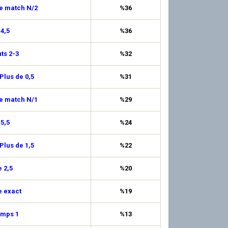
de match N/2
%36
 4,5
%36
uts 2-3
%32
Plus de 0,5
%31
de match N/1
%29
 5,5
%24
Plus de 1,5
%22
 2,5
%20
e exact
%19
emps 1
%13