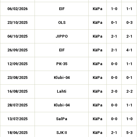
06/02/2026
EIF
KäPa
1-0
1-1
23/10/2025
OLS
KäPa
0-1
0-3
04/10/2025
JIPPO
KäPa
2-1
2-1
26/09/2025
EIF
KäPa
2-1
4-1
12/09/2025
PK-35
KäPa
0-0
1-1
23/08/2025
Klubi-04
KäPa
0-0
0-1
16/08/2025
Lahti
KäPa
2-0
2-2
28/07/2025
Klubi-04
KäPa
0-0
1-1
13/07/2025
SalPa
KäPa
0-0
1-0
18/06/2025
SJK II
KäPa
2-1
5-3