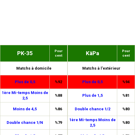
Pour
Pour
PK-35
KäPa
cent
cent
Matchs à domicile
Matchs à l'extérieur
Plus de 0,5
%92
Plus de 0,5
%94
1ère Mi-temps Moins de
%88
Plus de 1,5
%81
2,5
Moins de 4,5
%86
Double chance 1/2
%80
1ère Mi-temps Moins de
Double chance 1/N
%79
%80
2,5