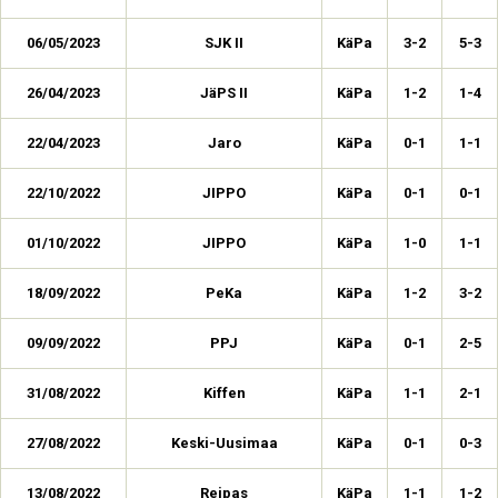
06/05/2023
SJK II
KäPa
3-2
5-3
26/04/2023
JäPS II
KäPa
1-2
1-4
22/04/2023
Jaro
KäPa
0-1
1-1
22/10/2022
JIPPO
KäPa
0-1
0-1
01/10/2022
JIPPO
KäPa
1-0
1-1
18/09/2022
PeKa
KäPa
1-2
3-2
09/09/2022
PPJ
KäPa
0-1
2-5
31/08/2022
Kiffen
KäPa
1-1
2-1
27/08/2022
Keski-Uusimaa
KäPa
0-1
0-3
13/08/2022
Reipas
KäPa
1-1
1-2