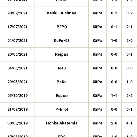
28/07/2021
Keski-Uusimaa
KäPa
0-2
0-2
17/07/2021
PEPO
KäPa
0-1
2-1
04/07/2021
KuFu-98
KäPa
1-0
2-0
20/06/2021
Reipas
KäPa
0-0
0-1
04/06/2021
NJS
KäPa
0-0
0-0
29/05/2021
PeKa
KäPa
0-0
1-0
05/10/2019
Espoo
KäPa
1-1
2-2
21/09/2019
P-Iirot
KäPa
0-0
0-1
30/08/2019
Honka Akatemia
KäPa
2-0
4-1
17/08/2019
EPS
KäPa
1-0
1-0