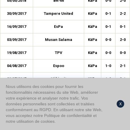
05/05/2018
BK-46
KäPa
0-0
2-0
30/09/2017
Tampere United
KäPa
0-1
2-2
16/09/2017
EsPa
KäPa
0-1
0-1
03/09/2017
Musan Salama
KäPa
0-0
2-0
19/08/2017
TPV
KäPa
0-0
0-0
04/08/2017
Espoo
KäPa
1-0
2-1
29/07/2017
Viikingit
KäPa
1-0
3-1
Nous utilisons des cookies pour fournir les
01/07/2017
Peimari United
KäPa
1-0
1-1
fonctionnalités nécessaires du site Web, améliorer
votre expérience et analyser notre trafic. Vos
données personnelles sont collectées et traitées
X
27/06/2017
SalPa
KäPa
0-0
0-0
conformément au RGPD. En utilisant notre site Web,
vous acceptez notre Politique de confidentialité et
29/05/2017
BK-46
KäPa
0-0
0-0
notre utilisation de cookies.