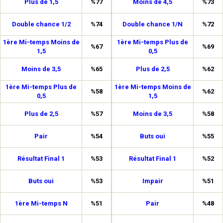
Plus de 1,5
%77
Moins de 4,5
%73
Double chance 1/2
%74
Double chance 1/N
%72
1ère Mi-temps Moins de
1ère Mi-temps Plus de
%67
%69
1,5
0,5
Moins de 3,5
%65
Plus de 2,5
%62
1ère Mi-temps Plus de
1ère Mi-temps Moins de
%58
%62
0,5
1,5
Plus de 2,5
%57
Moins de 3,5
%58
Pair
%54
Buts oui
%55
Résultat Final 1
%53
Résultat Final 1
%52
Buts oui
%53
Impair
%51
1ère Mi-temps N
%51
Pair
%48