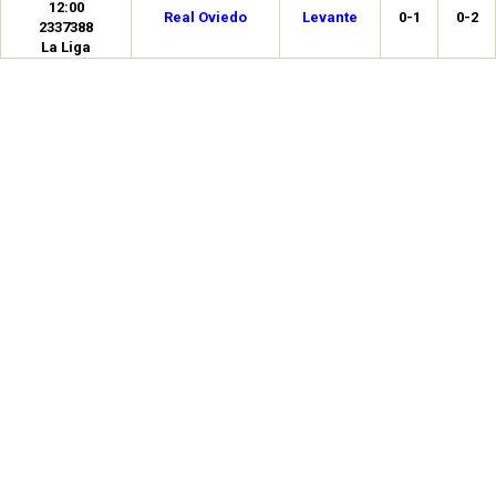
12:00
Real Oviedo
Levante
0-1
0-2
2337388
La Liga