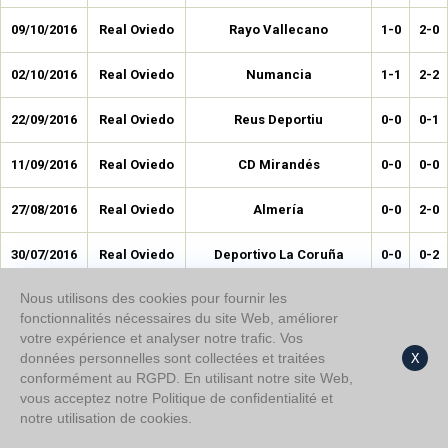
09/10/2016
Real Oviedo
Rayo Vallecano
1-0
2-0
02/10/2016
Real Oviedo
Numancia
1-1
2-2
22/09/2016
Real Oviedo
Reus Deportiu
0-0
0-1
11/09/2016
Real Oviedo
CD Mirandés
0-0
0-0
27/08/2016
Real Oviedo
Almería
0-0
2-0
30/07/2016
Real Oviedo
Deportivo La Coruña
0-0
0-2
Nous utilisons des cookies pour fournir les
04/06/2016
Real Oviedo
Osasuna
0-1
0-5
fonctionnalités nécessaires du site Web, améliorer
votre expérience et analyser notre trafic. Vos
26/05/2016
Real Oviedo
CD Leganes
0-0
0-1
données personnelles sont collectées et traitées
X
conformément au RGPD. En utilisant notre site Web,
14/05/2016
Real Oviedo
CD Mirandés
1-0
4-1
vous acceptez notre Politique de confidentialité et
notre utilisation de cookies.
01/05/2016
Real Oviedo
Cordoba
1-0
1-0