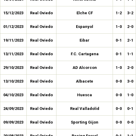
15/12/2023
Real Oviedo
Elche CF
1-2
3-2
01/12/2023
Real Oviedo
Espanyol
1-0
2-0
19/11/2023
Real Oviedo
Eibar
0-1
2-1
13/11/2023
Real Oviedo
F.C. Cartagena
0-1
1-1
29/10/2023
Real Oviedo
AD Alcorcon
1-0
2-0
13/10/2023
Real Oviedo
Albacete
0-0
3-0
04/10/2023
Real Oviedo
Huesca
0-0
1-0
24/09/2023
Real Oviedo
Real Valladolid
0-0
0-1
09/09/2023
Real Oviedo
Sporting Gijon
0-0
0-0
20/08/2023
Real Oviedo
Racing Ferrol
0-1
1-1