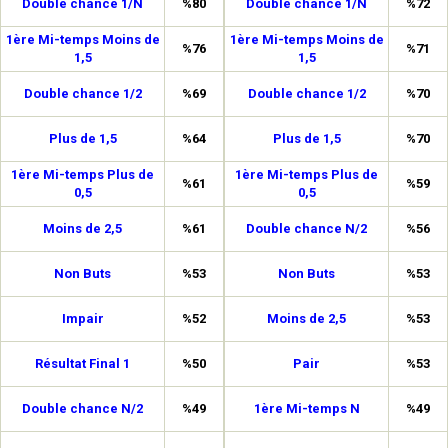
Double chance 1/N
%80
Double chance 1/N
%72
1ère Mi-temps Moins de
1ère Mi-temps Moins de
%76
%71
1,5
1,5
Double chance 1/2
%69
Double chance 1/2
%70
Plus de 1,5
%64
Plus de 1,5
%70
1ère Mi-temps Plus de
1ère Mi-temps Plus de
%61
%59
0,5
0,5
Moins de 2,5
%61
Double chance N/2
%56
Non Buts
%53
Non Buts
%53
Impair
%52
Moins de 2,5
%53
Résultat Final 1
%50
Pair
%53
Double chance N/2
%49
1ère Mi-temps N
%49