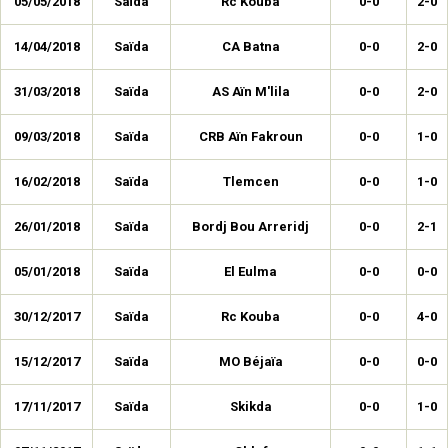
05/05/2018
Saïda
Rc Kouba
0-0
2-0
14/04/2018
Saïda
CA Batna
0-0
2-0
31/03/2018
Saïda
AS Aïn M'lila
0-0
2-0
09/03/2018
Saïda
CRB Aïn Fakroun
0-0
1-0
16/02/2018
Saïda
Tlemcen
0-0
1-0
26/01/2018
Saïda
Bordj Bou Arreridj
0-0
2-1
05/01/2018
Saïda
El Eulma
0-0
0-0
30/12/2017
Saïda
Rc Kouba
0-0
4-0
15/12/2017
Saïda
MO Béjaïa
0-0
0-0
17/11/2017
Saïda
Skikda
0-0
1-0