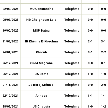
22/03/2025
MO Constantine
Teleghma
0-0
0-0
08/03/2025
HB Chelghoum Laid
Teleghma
0-0
0-0
19/02/2025
MSP Batna
Teleghma
0-0
0-0
11/02/2025
IB Khémis El Khechna
Teleghma
2-1
3-1
24/01/2025
Khroub
Teleghma
0-1
2-2
26/12/2024
Oued Magrane
Teleghma
0-0
0-1
06/12/2024
CA Batna
Teleghma
1-0
1-0
01/11/2024
JS Bordj Ménaïel
Teleghma
0-0
2-0
22/10/2024
Annaba
Teleghma
1-1
1-1
28/09/2024
US Chaouia
Teleghma
1-0
1-2