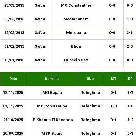
23/03/2013
Saïda
MO Constantine
0-0
0-0
08/03/2013
Saïda
Mostaganem
0-0
1-0
15/02/2013
Saïda
Mérouana
0-0
2-1
01/02/2013
Saïda
Blida
0-0
2-0
18/01/2013
Saïda
Hussein Dey
0-0
0-0
Date
Domicile
Rival
MT
RF
18/11/2025
MO Béjaïa
Teleghma
0-1
1-1
01/11/2025
MO Constantine
Teleghma
1-0
1-0
21/10/2025
IB Khémis El Khechna
Teleghma
0-1
1-2
20/09/2025
MSP Batna
Teleghma
0-1
0-1