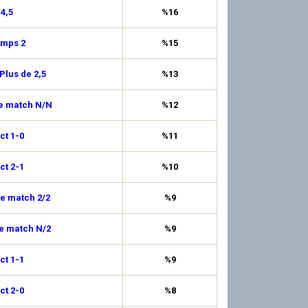
 4,5
%16
emps 2
%15
Plus de 2,5
%13
de match N/N
%12
ct 1-0
%11
ct 2-1
%10
de match 2/2
%9
de match N/2
%9
ct 1-1
%9
ct 2-0
%8