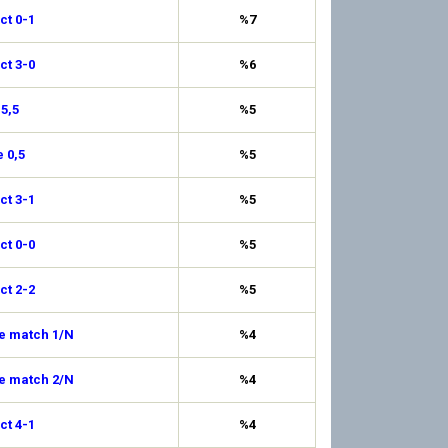
ct 0-1
%7
ct 3-0
%6
 5,5
%5
 0,5
%5
ct 3-1
%5
ct 0-0
%5
ct 2-2
%5
de match 1/N
%4
de match 2/N
%4
ct 4-1
%4