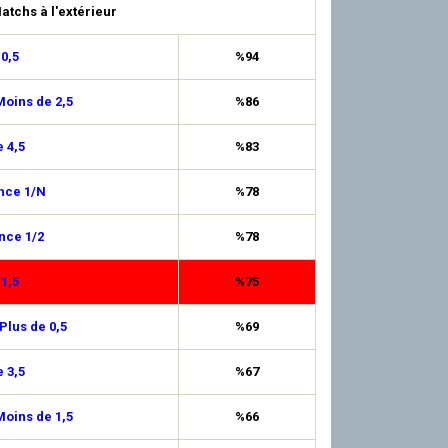
atchs à l'extérieur
 0,5
%94
oins de 2,5
%86
 4,5
%83
nce 1/N
%78
nce 1/2
%78
 1,5
%75
Plus de 0,5
%69
 3,5
%67
oins de 1,5
%66