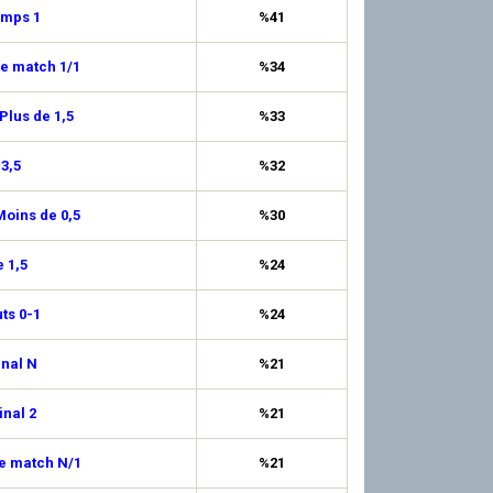
emps 1
%41
de match 1/1
%34
Plus de 1,5
%33
 3,5
%32
oins de 0,5
%30
 1,5
%24
uts 0-1
%24
inal N
%21
inal 2
%21
de match N/1
%21