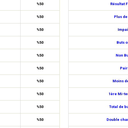
%50
Résultat F
%50
Plus de
%50
Impai
%50
Buts o
%50
Non Bu
%50
Pair
%50
Moins de
%50
1ère Mi-t
%50
Total de b
%50
Double cha