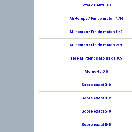
Total de buts 0-1
Mi-temps / Fin de match N/N
Mi-temps / Fin de match N/2
Mi-temps / Fin de match 2/N
1ère Mi-temps Moins de 0,5
Moins de 0,5
Score exact 3-0
Score exact 3-2
Score exact 5-0
Score exact 0-0