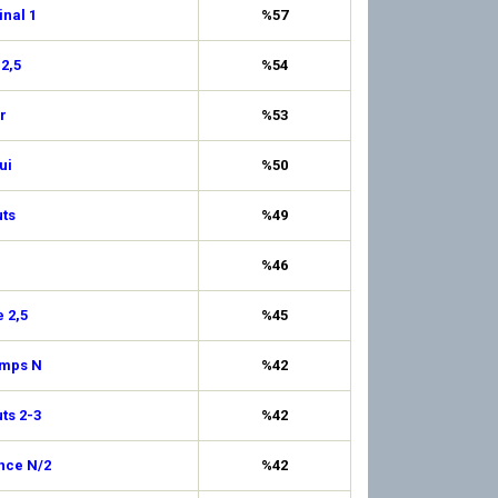
inal 1
%57
 2,5
%54
r
%53
ui
%50
ts
%49
%46
 2,5
%45
emps N
%42
uts 2-3
%42
nce N/2
%42