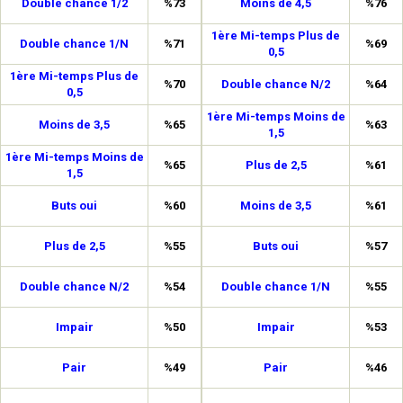
Double chance 1/2
%73
Moins de 4,5
%76
1ère Mi-temps Plus de
Double chance 1/N
%71
%69
0,5
1ère Mi-temps Plus de
%70
Double chance N/2
%64
0,5
1ère Mi-temps Moins de
Moins de 3,5
%65
%63
1,5
1ère Mi-temps Moins de
%65
Plus de 2,5
%61
1,5
Buts oui
%60
Moins de 3,5
%61
Plus de 2,5
%55
Buts oui
%57
Double chance N/2
%54
Double chance 1/N
%55
Impair
%50
Impair
%53
Pair
%49
Pair
%46