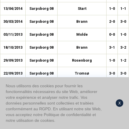
13/04/2014
Sarpsborg 08
Start
1-0
1-1
30/03/2014
Sarpsborg 08
Brann
2-0
3-0
03/11/2013
Sarpsborg 08
Molde
0-0
1-0
18/10/2013
Sarpsborg 08
Brann
3-1
3-2
29/09/2013
Sarpsborg 08
Rosenborg
1-0
1-2
22/09/2013
Sarpsborg 08
Tromsø
3-0
3-0
Nous utilisons des cookies pour fournir les
01/09/2013
Sarpsborg 08
Haugesund
0-0
2-1
fonctionnalités nécessaires du site Web, améliorer
votre expérience et analyser notre trafic. Vos
18/08/2013
Sarpsborg 08
Sogndal
0-1
0-1
données personnelles sont collectées et traitées
X
conformément au RGPD. En utilisant notre site Web,
04/08/2013
Sarpsborg 08
Strømsgodset
1-2
2-4
vous acceptez notre Politique de confidentialité et
notre utilisation de cookies.
14/07/2013
Sarpsborg 08
Lillestrøm
0-0
0-1