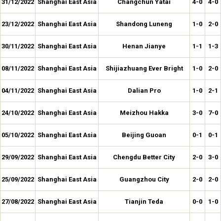
31/12/2022
Shanghai East Asia
Changchun Yatai
4-0
4-0
23/12/2022
Shanghai East Asia
Shandong Luneng
1-0
2-0
30/11/2022
Shanghai East Asia
Henan Jianye
1-1
1-3
08/11/2022
Shanghai East Asia
Shijiazhuang Ever Bright
1-0
2-0
04/11/2022
Shanghai East Asia
Dalian Pro
1-0
2-1
24/10/2022
Shanghai East Asia
Meizhou Hakka
3-0
7-0
05/10/2022
Shanghai East Asia
Beijing Guoan
0-1
0-1
29/09/2022
Shanghai East Asia
Chengdu Better City
2-0
3-0
25/09/2022
Shanghai East Asia
Guangzhou City
2-0
2-0
27/08/2022
Shanghai East Asia
Tianjin Teda
0-0
1-0