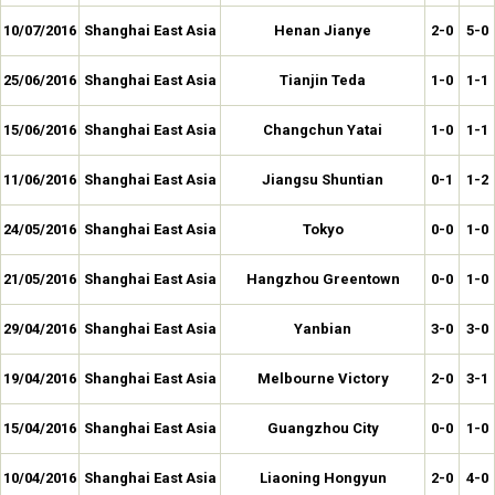
10/07/2016
Shanghai East Asia
Henan Jianye
2-0
5-0
25/06/2016
Shanghai East Asia
Tianjin Teda
1-0
1-1
15/06/2016
Shanghai East Asia
Changchun Yatai
1-0
1-1
11/06/2016
Shanghai East Asia
Jiangsu Shuntian
0-1
1-2
24/05/2016
Shanghai East Asia
Tokyo
0-0
1-0
21/05/2016
Shanghai East Asia
Hangzhou Greentown
0-0
1-0
29/04/2016
Shanghai East Asia
Yanbian
3-0
3-0
19/04/2016
Shanghai East Asia
Melbourne Victory
2-0
3-1
15/04/2016
Shanghai East Asia
Guangzhou City
0-0
1-0
10/04/2016
Shanghai East Asia
Liaoning Hongyun
2-0
4-0