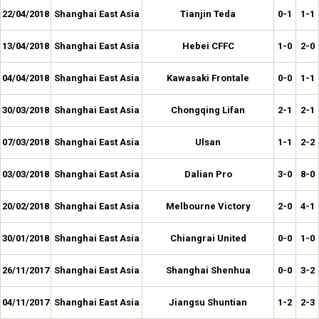
22/04/2018
Shanghai East Asia
Tianjin Teda
0-1
1-1
13/04/2018
Shanghai East Asia
Hebei CFFC
1-0
2-0
04/04/2018
Shanghai East Asia
Kawasaki Frontale
0-0
1-1
30/03/2018
Shanghai East Asia
Chongqing Lifan
2-1
2-1
07/03/2018
Shanghai East Asia
Ulsan
1-1
2-2
03/03/2018
Shanghai East Asia
Dalian Pro
3-0
8-0
20/02/2018
Shanghai East Asia
Melbourne Victory
2-0
4-1
30/01/2018
Shanghai East Asia
Chiangrai United
0-0
1-0
26/11/2017
Shanghai East Asia
Shanghai Shenhua
0-0
3-2
04/11/2017
Shanghai East Asia
Jiangsu Shuntian
1-2
2-3