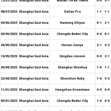
12/07/2023
Shanghai East Asia
Wuhan Three Towns
0-0
3-1
08/07/2023
Shanghai East Asia
Dalian Pro
1-1
1-1
09/06/2023
Shanghai East Asia
Nantong Zhiyun
0-1
2-1
03/06/2023
Shanghai East Asia
Chengdu Better City
0-0
0-1
24/05/2023
Shanghai East Asia
Henan Jianye
2-1
3-2
10/05/2023
Shanghai East Asia
Qingdao Jonoon
0-0
2-1
30/04/2023
Shanghai East Asia
Shanghai Shenhua
1-0
1-1
22/04/2023
Shanghai East Asia
Shenzhen Ruby
1-0
3-2
11/01/2023
Shanghai East Asia
Hangzhou Greentown
0-0
0-0
05/01/2023
Shanghai East Asia
Chengdu Better City
1-0
4-0