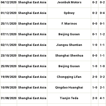
04/12/2020
Shanghai East Asia
Jeonbuk Motors
0-2
0-2
01/12/2020
Shanghai East Asia
Sydney
0-2
0-4
25/11/2020
Shanghai East Asia
F. Marinos
0-0
0-1
07/11/2020
Shanghai East Asia
Beijing Guoan
0-1
1-2
02/11/2020
Shanghai East Asia
Jiangsu Shuntian
1-0
1-1
23/10/2020
Shanghai East Asia
Shanghai Shenhua
0-0
1-1
25/09/2020
Shanghai East Asia
Beijing Guoan
1-0
1-0
19/09/2020
Shanghai East Asia
Chongqing Lifan
2-0
3-2
10/09/2020
Shanghai East Asia
Qingdao Huanghai
1-0
2-1
31/08/2020
Shanghai East Asia
Tianjin Teda
2-0
4-1