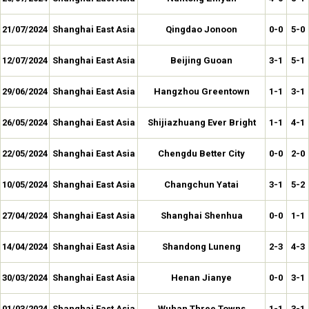
21/07/2024
Shanghai East Asia
Qingdao Jonoon
0-0
5-0
12/07/2024
Shanghai East Asia
Beijing Guoan
3-1
5-1
29/06/2024
Shanghai East Asia
Hangzhou Greentown
1-1
3-1
26/05/2024
Shanghai East Asia
Shijiazhuang Ever Bright
1-1
4-1
22/05/2024
Shanghai East Asia
Chengdu Better City
0-0
2-0
10/05/2024
Shanghai East Asia
Changchun Yatai
3-1
5-2
27/04/2024
Shanghai East Asia
Shanghai Shenhua
0-0
1-1
14/04/2024
Shanghai East Asia
Shandong Luneng
2-3
4-3
30/03/2024
Shanghai East Asia
Henan Jianye
0-0
3-1
01/03/2024
Shanghai East Asia
Wuhan Three Towns
1-1
3-1