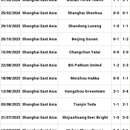
25/02/2024
Shanghai East Asia
Shanghai Shenhua
0-0
0-1
29/10/2023
Shanghai East Asia
Shandong Luneng
1-0
1-1
20/10/2023
Shanghai East Asia
Beijing Guoan
0-1
1-2
15/09/2023
Shanghai East Asia
Changchun Yatai
0-0
2-0
22/08/2023
Shanghai East Asia
BG Pathum United
1-2
2-3
18/08/2023
Shanghai East Asia
Meizhou Hakka
0-0
1-1
12/08/2023
Shanghai East Asia
Hangzhou Greentown
2-1
3-4
03/08/2023
Shanghai East Asia
Tianjin Teda
1-1
2-1
21/07/2023
Shanghai East Asia
Shijiazhuang Ever Bright
1-0
3-0