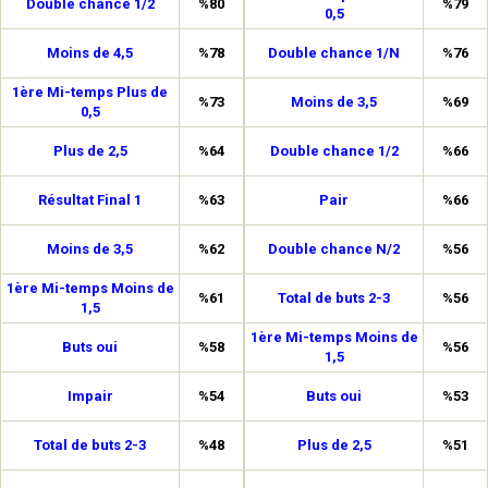
Double chance 1/2
%80
%79
0,5
Moins de 4,5
%78
Double chance 1/N
%76
1ère Mi-temps Plus de
%73
Moins de 3,5
%69
0,5
Plus de 2,5
%64
Double chance 1/2
%66
Résultat Final 1
%63
Pair
%66
Moins de 3,5
%62
Double chance N/2
%56
1ère Mi-temps Moins de
%61
Total de buts 2-3
%56
1,5
1ère Mi-temps Moins de
Buts oui
%58
%56
1,5
Impair
%54
Buts oui
%53
Total de buts 2-3
%48
Plus de 2,5
%51