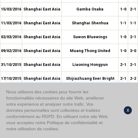
15/03/2016
Shanghai East Asia
Gamba Osaka
1-0
2-1
11/03/2016
Shanghai East Asia
Shanghai Shenhua
1-1
1-1
02/03/2016
Shanghai East Asia
Suwon Bluewings
1-0
2-1
09/02/2016
Shanghai East Asia
Muang Thong United
1-0
3-0
31/10/2015
Shanghai East Asia
Liaoning Hongyun
2-1
2-1
17/10/2015
Shanghai East Asia
Shijiazhuang Ever Bright
2-1
2-2
Nous utilisons des cookies pour fournir les
19/09/2015
Shanghai East Asia
Shaanxi Chanba
1-0
3-1
fonctionnalités nécessaires du site Web, améliorer
votre expérience et analyser notre trafic. Vos
12/09/2015
Shanghai East Asia
Guangzhou
0-1
0-3
données personnelles sont collectées et traitées
X
conformément au RGPD. En utilisant notre site Web,
16/08/2015
Shanghai East Asia
Hangzhou Greentown
1-0
2-1
vous acceptez notre Politique de confidentialité et
notre utilisation de cookies.
04/08/2015
Shanghai East Asia
Atlético Madrid
0-0
0-3