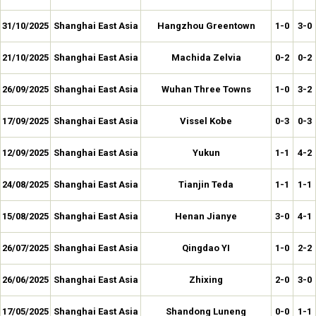
31/10/2025
Shanghai East Asia
Hangzhou Greentown
1-0
3-0
21/10/2025
Shanghai East Asia
Machida Zelvia
0-2
0-2
26/09/2025
Shanghai East Asia
Wuhan Three Towns
1-0
3-2
17/09/2025
Shanghai East Asia
Vissel Kobe
0-3
0-3
12/09/2025
Shanghai East Asia
Yukun
1-1
4-2
24/08/2025
Shanghai East Asia
Tianjin Teda
1-1
1-1
15/08/2025
Shanghai East Asia
Henan Jianye
3-0
4-1
26/07/2025
Shanghai East Asia
Qingdao YI
1-0
2-2
26/06/2025
Shanghai East Asia
Zhixing
2-0
3-0
17/05/2025
Shanghai East Asia
Shandong Luneng
0-0
1-1