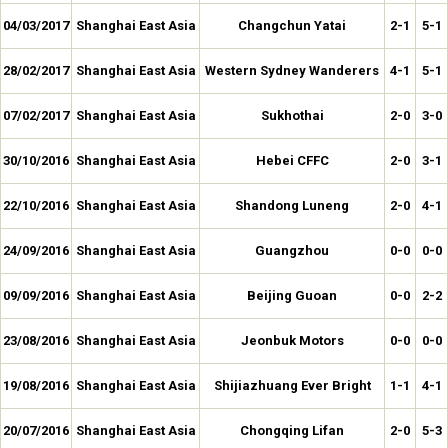
04/03/2017
Shanghai East Asia
Changchun Yatai
2-1
5-1
28/02/2017
Shanghai East Asia
Western Sydney Wanderers
4-1
5-1
07/02/2017
Shanghai East Asia
Sukhothai
2-0
3-0
30/10/2016
Shanghai East Asia
Hebei CFFC
2-0
3-1
22/10/2016
Shanghai East Asia
Shandong Luneng
2-0
4-1
24/09/2016
Shanghai East Asia
Guangzhou
0-0
0-0
09/09/2016
Shanghai East Asia
Beijing Guoan
0-0
2-2
23/08/2016
Shanghai East Asia
Jeonbuk Motors
0-0
0-0
19/08/2016
Shanghai East Asia
Shijiazhuang Ever Bright
1-1
4-1
20/07/2016
Shanghai East Asia
Chongqing Lifan
2-0
5-3