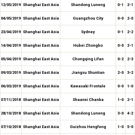
12/05/2019
Shanghai East Asia
Shandong Luneng
0-1
2-1
04/05/2019
Shanghai East Asia
Guangzhou City
0-0
2-0
23/04/2019
Shanghai East Asia
Sydney
0-1
2-2
14/04/2019
Shanghai East Asia
Hubei Zhongbo
0-0
2-1
05/04/2019
Shanghai East Asia
Chongqing Lifan
0-2
2-3
09/03/2019
Shanghai East Asia
Jiangsu Shuntian
2-0
3-2
06/03/2019
Shanghai East Asia
Kawasaki Frontale
0-0
1-0
07/11/2018
Shanghai East Asia
Shaanxi Chanba
1-0
2-1
28/10/2018
Shanghai East Asia
Shandong Luneng
3-0
4-2
07/10/2018
Shanghai East Asia
Guizhou Hengfeng
1-0
5-0