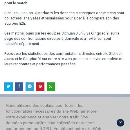
pour le match.
Sichuan Jiuniu vs. Qingdao YI les données statistiques des matchs sont
collectées, analysées et visualisées pour aider à la comparaison des
équipes h2h.
Les matchs joués par les équipes Sichuan Jiuniu vs Qingdao YI sur la
page des confrontations directes à domicile et à l'extérieur sont
calculés séparément.
Retrouvez les statistiques des confrontations directes entre le Sichuan
Jiuniu et le Qingdao YI sur notre site web pour une analyse complète de
leurs rencontres et performances passées.
Nous utilisons des cookies pour fournir les
fonctionnalités nécessaires du site Web, améliorer
À propos de nous
votre expérience et analyser notre trafic. Vos
Politique de confidentialité
données personnelles sont collectées et traitées
X
conformément au RGPD. En utilisant notre site Web,