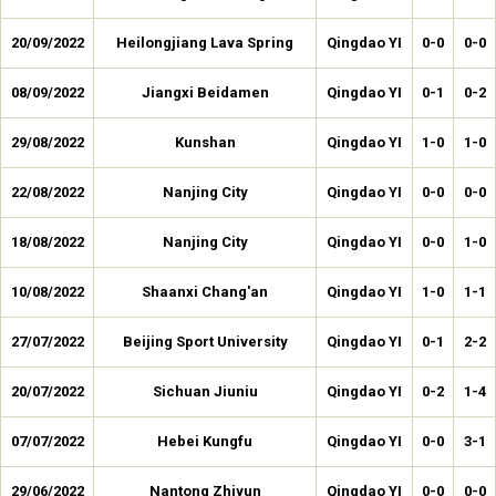
20/09/2022
Heilongjiang Lava Spring
Qingdao YI
0-0
0-0
08/09/2022
Jiangxi Beidamen
Qingdao YI
0-1
0-2
29/08/2022
Kunshan
Qingdao YI
1-0
1-0
22/08/2022
Nanjing City
Qingdao YI
0-0
0-0
18/08/2022
Nanjing City
Qingdao YI
0-0
1-0
10/08/2022
Shaanxi Chang'an
Qingdao YI
1-0
1-1
27/07/2022
Beijing Sport University
Qingdao YI
0-1
2-2
20/07/2022
Sichuan Jiuniu
Qingdao YI
0-2
1-4
07/07/2022
Hebei Kungfu
Qingdao YI
0-0
3-1
29/06/2022
Nantong Zhiyun
Qingdao YI
0-0
0-0