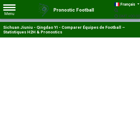
Français
Pronostic Football
GMT +00:00
Sichuan Jiuniu - Qingdao YI - Comparer Équipes de Football –
Statistiques H2H & Pronostics