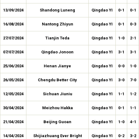
13/09/2024
Shandong Luneng
Qingdao YI
0-1
0-1
16/08/2024
Nantong Zhiyun
Qingdao YI
0-1
0-3
27/07/2024
Tianjin Teda
Qingdao YI
1-0
2-1
07/07/2024
Qingdao Jonoon
Qingdao YI
3-1
3-1
25/06/2024
Henan Jianye
Qingdao YI
0-0
1-0
26/05/2024
Chengdu Better City
Qingdao YI
3-0
7-0
12/05/2024
Sichuan Jiuniu
Qingdao YI
1-1
1-2
30/04/2024
Meizhou Hakka
Qingdao YI
0-1
1-1
21/04/2024
Beijing Guoan
Qingdao YI
1-0
4-1
14/04/2024
Shijiazhuang Ever Bright
Qingdao YI
0-2
3-2