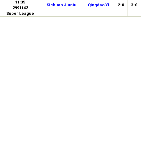
11:35
Sichuan Jiuniu
Qingdao YI
2-0
3-0
2991142
Super League