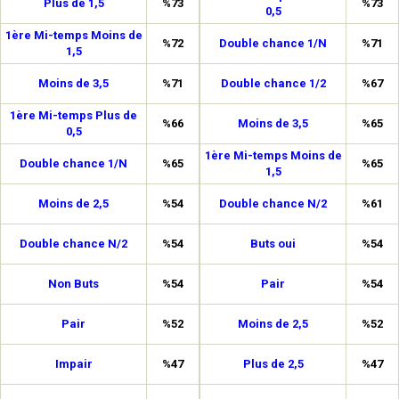
Plus de 1,5
%73
%73
0,5
1ère Mi-temps Moins de
%72
Double chance 1/N
%71
1,5
Moins de 3,5
%71
Double chance 1/2
%67
1ère Mi-temps Plus de
%66
Moins de 3,5
%65
0,5
1ère Mi-temps Moins de
Double chance 1/N
%65
%65
1,5
Moins de 2,5
%54
Double chance N/2
%61
Double chance N/2
%54
Buts oui
%54
Non Buts
%54
Pair
%54
Pair
%52
Moins de 2,5
%52
Impair
%47
Plus de 2,5
%47