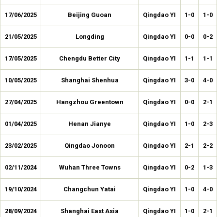
17/06/2025
Beijing Guoan
Qingdao YI
1-0
1-0
21/05/2025
Longding
Qingdao YI
0-0
0-2
17/05/2025
Chengdu Better City
Qingdao YI
1-1
1-1
10/05/2025
Shanghai Shenhua
Qingdao YI
3-0
4-0
27/04/2025
Hangzhou Greentown
Qingdao YI
0-0
2-1
01/04/2025
Henan Jianye
Qingdao YI
1-0
2-3
23/02/2025
Qingdao Jonoon
Qingdao YI
2-1
2-2
02/11/2024
Wuhan Three Towns
Qingdao YI
0-2
1-3
19/10/2024
Changchun Yatai
Qingdao YI
1-0
4-0
28/09/2024
Shanghai East Asia
Qingdao YI
1-0
2-1