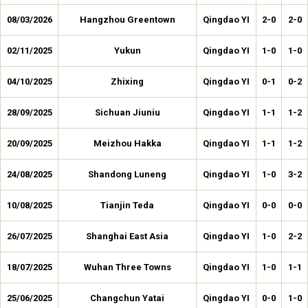
08/03/2026
Hangzhou Greentown
Qingdao YI
2-0
2-0
02/11/2025
Yukun
Qingdao YI
1-0
1-0
04/10/2025
Zhixing
Qingdao YI
0-1
0-2
28/09/2025
Sichuan Jiuniu
Qingdao YI
1-1
1-2
20/09/2025
Meizhou Hakka
Qingdao YI
1-1
1-2
24/08/2025
Shandong Luneng
Qingdao YI
1-0
3-2
10/08/2025
Tianjin Teda
Qingdao YI
0-0
0-0
26/07/2025
Shanghai East Asia
Qingdao YI
1-0
2-2
18/07/2025
Wuhan Three Towns
Qingdao YI
1-0
1-1
25/06/2025
Changchun Yatai
Qingdao YI
0-0
1-0