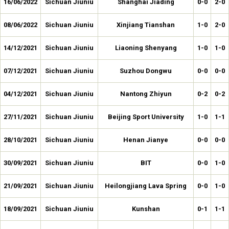
16/06/2022
Sichuan Jiuniu
Shanghai Jiading
0-0
2-0
08/06/2022
Sichuan Jiuniu
Xinjiang Tianshan
1-0
2-0
14/12/2021
Sichuan Jiuniu
Liaoning Shenyang
1-0
1-0
07/12/2021
Sichuan Jiuniu
Suzhou Dongwu
0-0
0-0
04/12/2021
Sichuan Jiuniu
Nantong Zhiyun
0-2
0-2
27/11/2021
Sichuan Jiuniu
Beijing Sport University
1-0
1-1
28/10/2021
Sichuan Jiuniu
Henan Jianye
0-0
0-0
30/09/2021
Sichuan Jiuniu
BIT
0-0
1-0
21/09/2021
Sichuan Jiuniu
Heilongjiang Lava Spring
0-0
1-0
18/09/2021
Sichuan Jiuniu
Kunshan
0-1
1-1