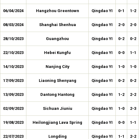
06/04/2024
Hangzhou Greentown
Qingdao YI
0-1
1-2
08/03/2024
Shanghai Shenhua
Qingdao YI
2-0
2-0
28/10/2023
Guangzhou
Qingdao YI
0-2
0-2
22/10/2023
Hebei Kungfu
Qingdao YI
0-0
1-1
14/10/2023
Nanjing City
Qingdao YI
1-0
1-0
17/09/2023
Liaoning Shenyang
Qingdao YI
0-2
0-2
13/09/2023
Dantong Hantong
Qingdao YI
1-2
2-2
02/09/2023
Sichuan Jiuniu
Qingdao YI
1-0
2-3
19/08/2023
Heilongjiang Lava Spring
Qingdao YI
0-0
1-1
22/07/2023
Longding
Qingdao YI
1-1
2-2