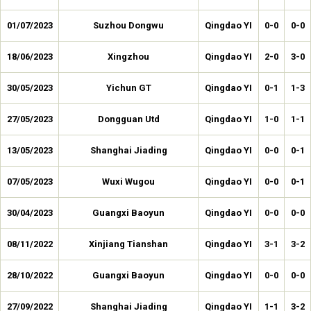
01/07/2023
Suzhou Dongwu
Qingdao YI
0-0
0-0
18/06/2023
Xingzhou
Qingdao YI
2-0
3-0
30/05/2023
Yichun GT
Qingdao YI
0-1
1-3
27/05/2023
Dongguan Utd
Qingdao YI
1-0
1-1
13/05/2023
Shanghai Jiading
Qingdao YI
0-0
0-1
07/05/2023
Wuxi Wugou
Qingdao YI
0-0
0-1
30/04/2023
Guangxi Baoyun
Qingdao YI
0-0
0-0
08/11/2022
Xinjiang Tianshan
Qingdao YI
3-1
3-2
28/10/2022
Guangxi Baoyun
Qingdao YI
0-0
0-0
27/09/2022
Shanghai Jiading
Qingdao YI
1-1
3-2