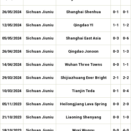
26/05/2024
Sichuan Jiuniu
Shanghai Shenhua
0-1
0-1
12/05/2024
Sichuan Jiuniu
Qingdao YI
1-1
1-2
05/05/2024
Sichuan Jiuniu
Shanghai East Asia
0-3
0-6
26/04/2024
Sichuan Jiuniu
Qingdao Jonoon
0-3
1-3
14/04/2024
Sichuan Jiuniu
Wuhan Three Towns
0-0
1-1
29/03/2024
Sichuan Jiuniu
Shijiazhuang Ever Bright
2-1
2-2
10/03/2024
Sichuan Jiuniu
Tianjin Teda
0-1
0-4
05/11/2023
Sichuan Jiuniu
Heilongjiang Lava Spring
0-0
2-0
21/10/2023
Sichuan Jiuniu
Liaoning Shenyang
0-0
1-0
18/10/2023
Sichuan Jiuniu
Wuxi Wugou
0-0
4-0