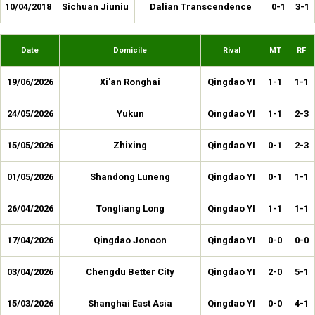
10/04/2018
Sichuan Jiuniu
Dalian Transcendence
0-1
3-1
Date
Domicile
Rival
MT
RF
19/06/2026
Xi'an Ronghai
Qingdao YI
1-1
1-1
24/05/2026
Yukun
Qingdao YI
1-1
2-3
15/05/2026
Zhixing
Qingdao YI
0-1
2-3
01/05/2026
Shandong Luneng
Qingdao YI
0-1
1-1
26/04/2026
Tongliang Long
Qingdao YI
1-1
1-1
17/04/2026
Qingdao Jonoon
Qingdao YI
0-0
0-0
03/04/2026
Chengdu Better City
Qingdao YI
2-0
5-1
15/03/2026
Shanghai East Asia
Qingdao YI
0-0
4-1