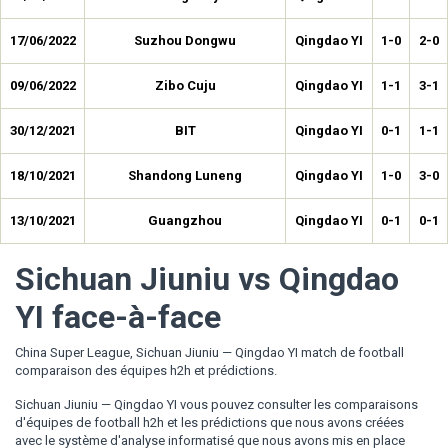
17/06/2022
Suzhou Dongwu
Qingdao YI
1-0
2-0
09/06/2022
Zibo Cuju
Qingdao YI
1-1
3-1
30/12/2021
BIT
Qingdao YI
0-1
1-1
18/10/2021
Shandong Luneng
Qingdao YI
1-0
3-0
13/10/2021
Guangzhou
Qingdao YI
0-1
0-1
Sichuan Jiuniu vs Qingdao
YI face-à-face
China Super League, Sichuan Jiuniu — Qingdao YI match de football
comparaison des équipes h2h et prédictions.
Sichuan Jiuniu — Qingdao YI vous pouvez consulter les comparaisons
d'équipes de football h2h et les prédictions que nous avons créées
avec le système d'analyse informatisé que nous avons mis en place