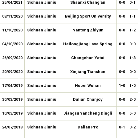
25/04/2021
Sichuan Jiuniu
Shaanxi Chang'an
0-0
0-1
08/11/2020
Sichuan Jiuniu
Beijing Sport University
0-0
1-1
11/10/2020
Sichuan Jiuniu
Nantong Zhiyun
0-0
1-2
04/10/2020
Sichuan Jiuniu
Heilongjiang Lava Spring
0-0
0-0
26/09/2020
Sichuan Jiuniu
Changchun Yatai
0-0
1-3
20/09/2020
Sichuan Jiuniu
Xinjiang Tianshan
0-0
0-0
17/04/2019
Sichuan Jiuniu
Hubei Wuhan
1-0
1-0
30/03/2019
Sichuan Jiuniu
Dalian Chanjoy
0-0
2-0
10/03/2019
Sichuan Jiuniu
Jiangsu Yancheng Dingli
0-0
5-0
24/07/2018
Sichuan Jiuniu
Dalian Pro
0-1
0-2