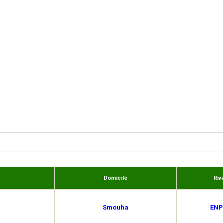
Domicile
Riv
Smouha
ENP