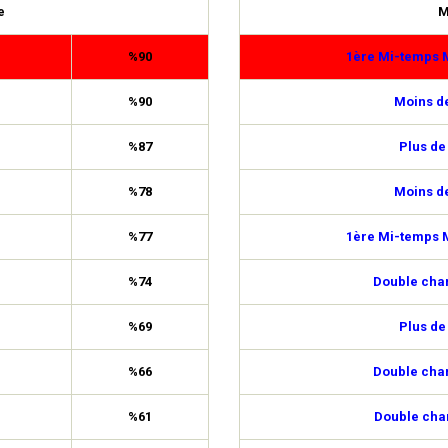
e
M
%90
1ère Mi-temps M
%90
Moins de
%87
Plus de
%78
Moins de
%77
1ère Mi-temps M
%74
Double cha
%69
Plus de
%66
Double cha
%61
Double cha