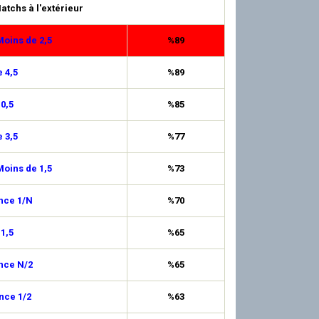
atchs à l'extérieur
oins de 2,5
%89
 4,5
%89
 0,5
%85
 3,5
%77
oins de 1,5
%73
nce 1/N
%70
 1,5
%65
nce N/2
%65
nce 1/2
%63