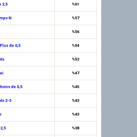
 2,5
%61
emps N
%57
%56
Plus de 0,5
%54
ts
%52
ui
%47
oins de 0,5
%45
uts 2-3
%43
r
%43
 2,5
%38