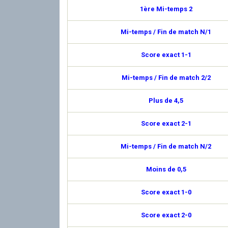
1ère Mi-temps 2
Mi-temps / Fin de match N/1
Score exact 1-1
Mi-temps / Fin de match 2/2
Plus de 4,5
Score exact 2-1
Mi-temps / Fin de match N/2
Moins de 0,5
Score exact 1-0
Score exact 2-0