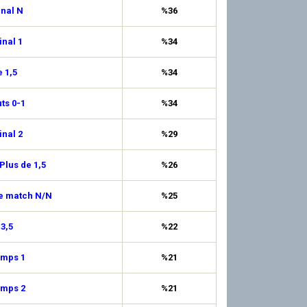
inal N
%36
inal 1
%34
 1,5
%34
uts 0-1
%34
inal 2
%29
Plus de 1,5
%26
de match N/N
%25
 3,5
%22
emps 1
%21
emps 2
%21