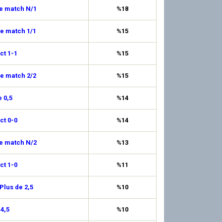
de match N/1
%18
de match 1/1
%15
ct 1-1
%15
de match 2/2
%15
 0,5
%14
ct 0-0
%14
de match N/2
%13
ct 1-0
%11
Plus de 2,5
%10
 4,5
%10