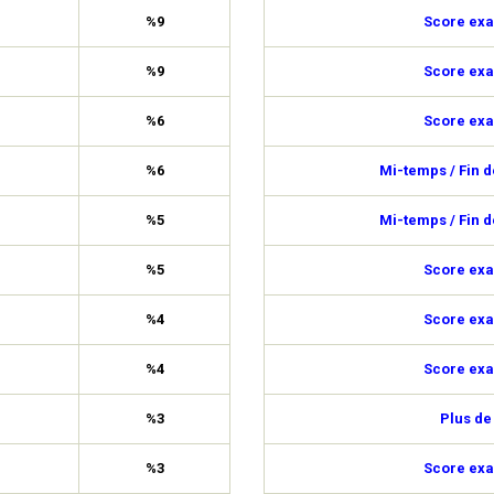
%9
Score exa
%9
Score exa
%6
Score exa
%6
Mi-temps / Fin 
%5
Mi-temps / Fin 
%5
Score exa
%4
Score exa
%4
Score exa
%3
Plus de
%3
Score exa