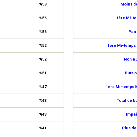
%58
Moins de
%56
1ère Mi-t
%56
Pair
%52
1ère Mi-temps 
%52
Non Bu
%51
Buts o
%47
1ère Mi-temps M
%43
Total de b
%43
Impai
%41
Plus de