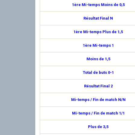
1ère Mi-temps Moins de 0,5
Résultat Final N
1ère Mi-temps Plus de 1,5
1ère Mi-temps 1
Moins de 1,5
Total de buts 0-1
Résultat Final 2
Mi-temps / Fin de match N/N
Mi-temps / Fin de match 1/1
Plus de 3,5