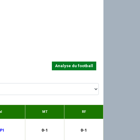
Analyse du football
al
MT
RF
PI
0-1
0-1