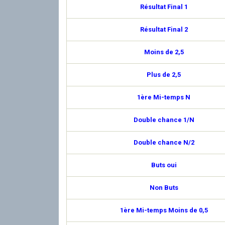
Résultat Final 1
Résultat Final 2
Moins de 2,5
Plus de 2,5
1ère Mi-temps N
Double chance 1/N
Double chance N/2
Buts oui
Non Buts
1ère Mi-temps Moins de 0,5