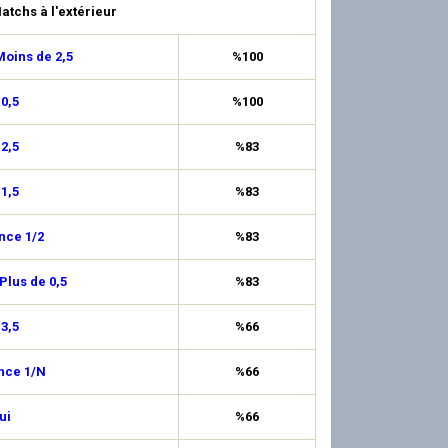
atchs à l'extérieur
oins de 2,5
%100
 0,5
%100
 2,5
%83
 1,5
%83
nce 1/2
%83
Plus de 0,5
%83
 3,5
%66
nce 1/N
%66
ui
%66