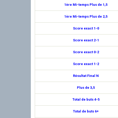
1ère Mi-temps Plus de 1,5
1ère Mi-temps Plus de 2,5
Score exact 1-0
Score exact 2-1
Score exact 0-2
Score exact 1-2
Résultat Final N
Plus de 3,5
Total de buts 4-5
Total de buts 6+