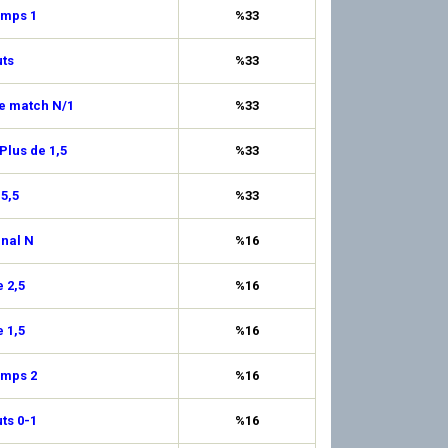
emps 1
%33
ts
%33
de match N/1
%33
Plus de 1,5
%33
 5,5
%33
inal N
%16
 2,5
%16
 1,5
%16
emps 2
%16
uts 0-1
%16