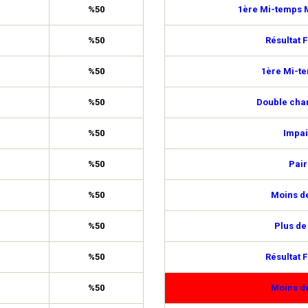
%50
1ère Mi-temps M
%50
Résultat F
%50
1ère Mi-t
%50
Double cha
%50
Impai
%50
Pair
%50
Moins de
%50
Plus de
%50
Résultat F
%50
Moins de