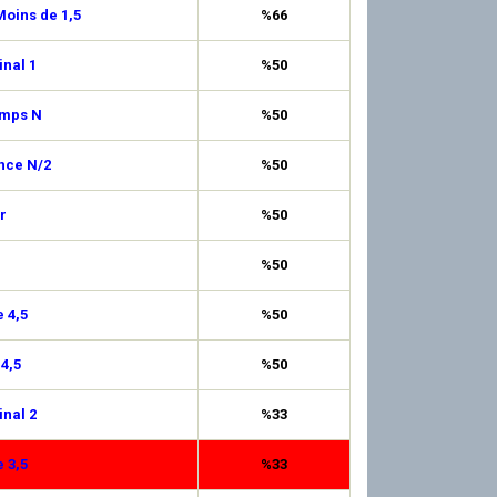
oins de 1,5
%66
inal 1
%50
emps N
%50
nce N/2
%50
r
%50
%50
 4,5
%50
 4,5
%50
inal 2
%33
 3,5
%33