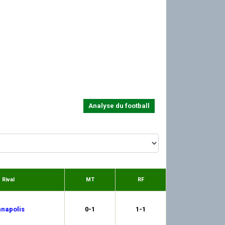
Analyse du football
Rival
MT
RF
napolis
0-1
1-1