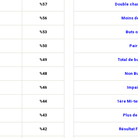
%57
Double cha
%56
Moins de
%53
Buts o
%50
Pair
%49
Total de b
%48
Non Bu
%46
Impai
%44
1ère Mi-t
%43
Plus de
%42
Résultat F