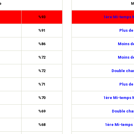
e
M
%93
1ère Mi-temps M
%91
Plus de
%86
Moins de
%72
Moins de
%72
Double cha
%71
Plus de
%70
1ère Mi-temps M
%69
Double cha
%68
1ère Mi-temps 