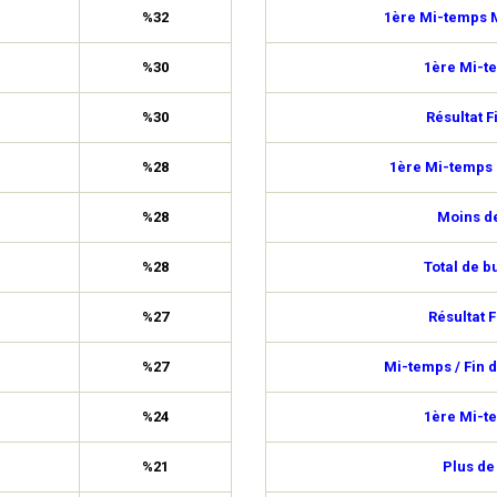
%32
1ère Mi-temps M
%30
1ère Mi-t
%30
Résultat F
%28
1ère Mi-temps 
%28
Moins de
%28
Total de b
%27
Résultat F
%27
Mi-temps / Fin 
%24
1ère Mi-t
%21
Plus de