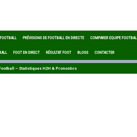
 FOOTBALL
PRÉVISIONS DE FOOTBALL EN DIRECTE
COMPARER EQUIPE FOOTBAL
BALL
FOOT EN DIRECT
RÉSULTAT FOOT
BLOGS
CONTACTER
ootball – Statistiques H2H & Pronostics