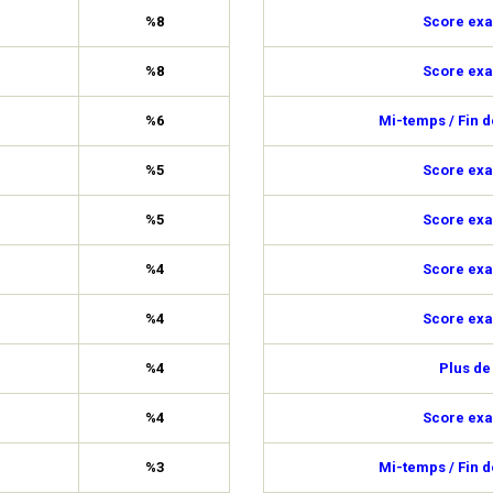
%8
Score exa
%8
Score exa
%6
Mi-temps / Fin 
%5
Score exa
%5
Score exa
%4
Score exa
%4
Score exa
%4
Plus de
%4
Score exa
%3
Mi-temps / Fin 