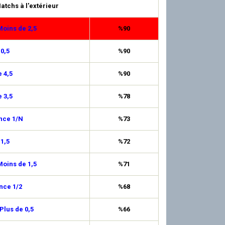
atchs à l'extérieur
oins de 2,5
%90
 0,5
%90
 4,5
%90
 3,5
%78
nce 1/N
%73
 1,5
%72
oins de 1,5
%71
nce 1/2
%68
Plus de 0,5
%66