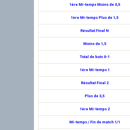
1ère Mi-temps Moins de 0,5
1ère Mi-temps Plus de 1,5
Résultat Final N
Moins de 1,5
Total de buts 0-1
1ère Mi-temps 1
Résultat Final 2
Plus de 3,5
1ère Mi-temps 2
Mi-temps / Fin de match 1/1