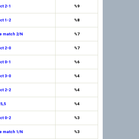
ct 2-1
%9
ct 1-2
%8
de match 2/N
%7
ct 2-0
%7
ct 0-1
%6
ct 3-0
%4
ct 2-2
%4
 5,5
%4
ct 0-2
%3
de match 1/N
%3