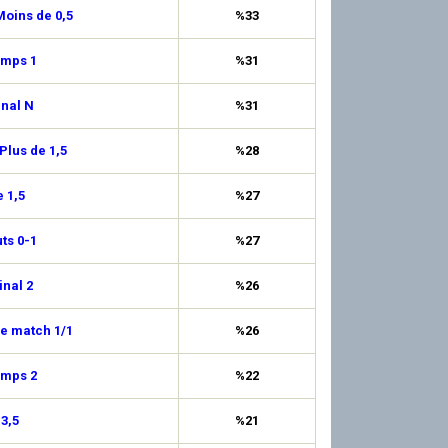
oins de 0,5
%33
emps 1
%31
inal N
%31
Plus de 1,5
%28
 1,5
%27
uts 0-1
%27
inal 2
%26
de match 1/1
%26
emps 2
%22
 3,5
%21