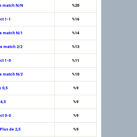
de match N/N
%20
ct 1-1
%16
de match N/1
%14
de match 2/2
%13
ct 1-0
%11
de match N/2
%10
 0,5
%9
 4,5
%9
ct 0-0
%9
Plus de 2,5
%9