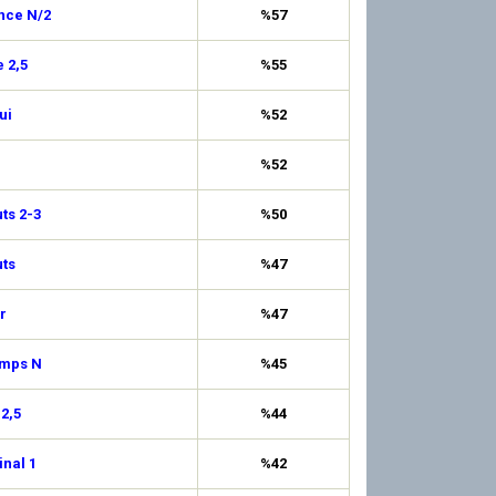
nce N/2
%57
 2,5
%55
ui
%52
%52
uts 2-3
%50
ts
%47
r
%47
emps N
%45
 2,5
%44
inal 1
%42