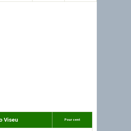
o Viseu
Pour cent