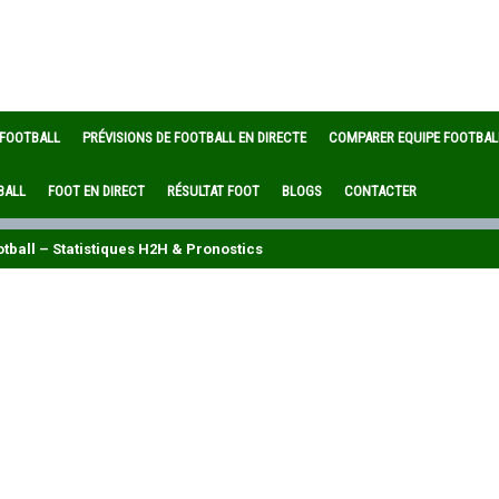
 FOOTBALL
PRÉVISIONS DE FOOTBALL EN DIRECTE
COMPARER EQUIPE FOOTBAL
BALL
FOOT EN DIRECT
RÉSULTAT FOOT
BLOGS
CONTACTER
tball – Statistiques H2H & Pronostics