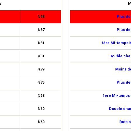
e
M
%98
Plus de
%87
Plus de
%81
1ère Mi-temps M
%81
Double cha
%79
Moins de
%75
Plus de
%68
1ère Mi-temps 
%60
Double cha
%60
Buts o