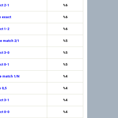
ct 2-1
%6
e exact
%6
ct 1-2
%6
de match 2/1
%5
ct 3-0
%5
ct 0-1
%5
de match 1/N
%4
 0,5
%4
ct 3-1
%4
ct 0-0
%4