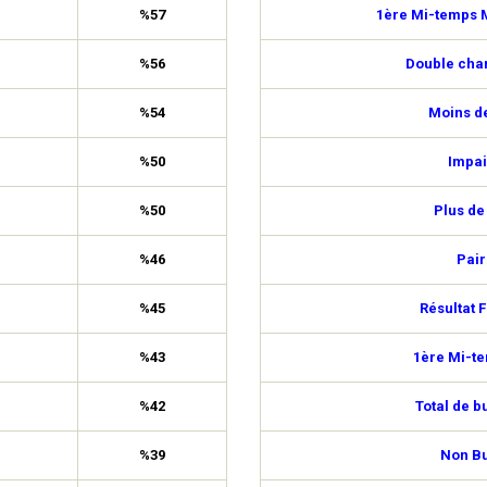
%57
1ère Mi-temps M
%56
Double cha
%54
Moins de
%50
Impai
%50
Plus de
%46
Pair
%45
Résultat F
%43
1ère Mi-t
%42
Total de b
%39
Non Bu