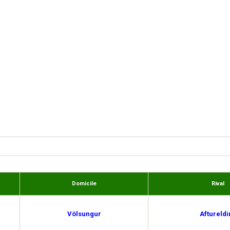
Domicile
Rival
Völsungur
Aftureldi