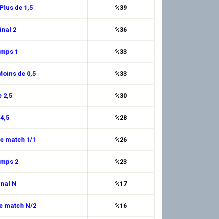
Plus de 1,5
%39
inal 2
%36
emps 1
%33
oins de 0,5
%33
 2,5
%30
 4,5
%28
de match 1/1
%26
emps 2
%23
inal N
%17
de match N/2
%16