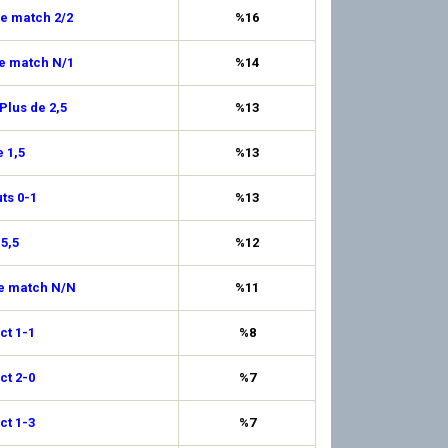
de match 2/2
%16
de match N/1
%14
Plus de 2,5
%13
 1,5
%13
uts 0-1
%13
 5,5
%12
de match N/N
%11
ct 1-1
%8
ct 2-0
%7
ct 1-3
%7