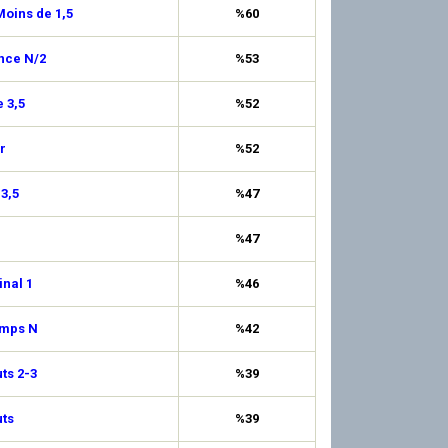
oins de 1,5
%60
nce N/2
%53
 3,5
%52
r
%52
 3,5
%47
%47
inal 1
%46
emps N
%42
uts 2-3
%39
ts
%39