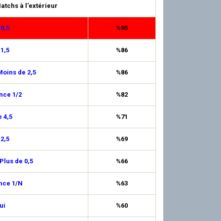
atchs à l'extérieur
 0,5
%95
 1,5
%86
oins de 2,5
%86
nce 1/2
%82
 4,5
%71
 2,5
%69
Plus de 0,5
%66
nce 1/N
%63
ui
%60