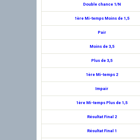
Double chance 1/N
1ère Mi-temps Moins de 1,5
Pair
Moins de 3,5
Plus de 3,5
1ère Mi-temps 2
Impair
1ère Mi-temps Plus de 1,5
Résultat Final 2
Résultat Final 1