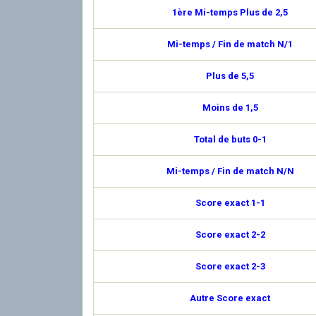
1ère Mi-temps Plus de 2,5
Mi-temps / Fin de match N/1
Plus de 5,5
Moins de 1,5
Total de buts 0-1
Mi-temps / Fin de match N/N
Score exact 1-1
Score exact 2-2
Score exact 2-3
Autre Score exact