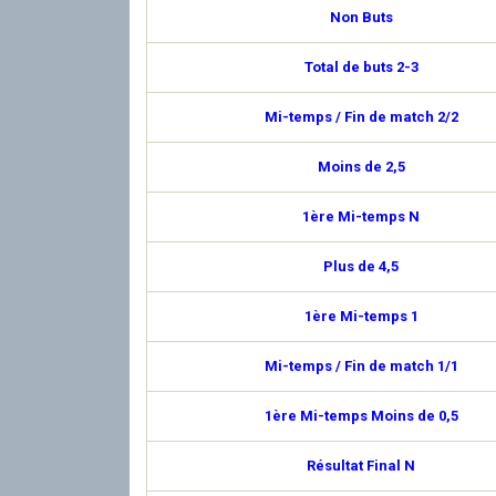
Non Buts
Total de buts 2-3
Mi-temps / Fin de match 2/2
Moins de 2,5
1ère Mi-temps N
Plus de 4,5
1ère Mi-temps 1
Mi-temps / Fin de match 1/1
1ère Mi-temps Moins de 0,5
Résultat Final N