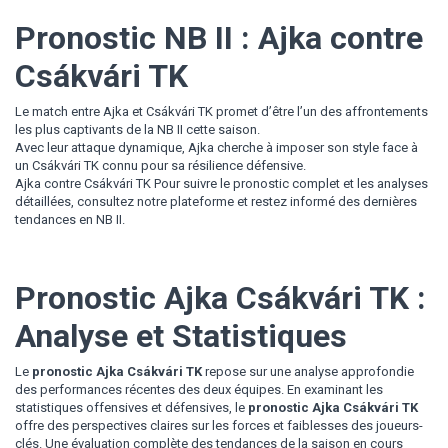
Pronostic NB II : Ajka contre
Csákvári TK
Le match entre Ajka et Csákvári TK promet d’être l’un des affrontements
les plus captivants de la NB II cette saison.
Avec leur attaque dynamique, Ajka cherche à imposer son style face à
un Csákvári TK connu pour sa résilience défensive.
Ajka contre Csákvári TK Pour suivre le pronostic complet et les analyses
détaillées, consultez notre plateforme et restez informé des dernières
tendances en NB II.
Pronostic Ajka Csákvári TK :
Analyse et Statistiques
Le
pronostic Ajka Csákvári TK
repose sur une analyse approfondie
des performances récentes des deux équipes. En examinant les
statistiques offensives et défensives, le
pronostic Ajka Csákvári TK
offre des perspectives claires sur les forces et faiblesses des joueurs-
clés. Une évaluation complète des tendances de la saison en cours