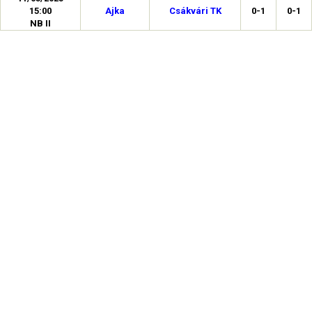
15:00
Ajka
Csákvári TK
0-1
0-1
NB II