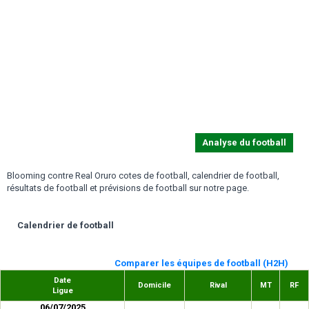
Analyse du football
Blooming contre Real Oruro cotes de football, calendrier de football,
résultats de football et prévisions de football sur notre page.
Calendrier de football
Comparer les équipes de football (H2H)
Date
Domicile
Rival
MT
RF
Ligue
06/07/2025