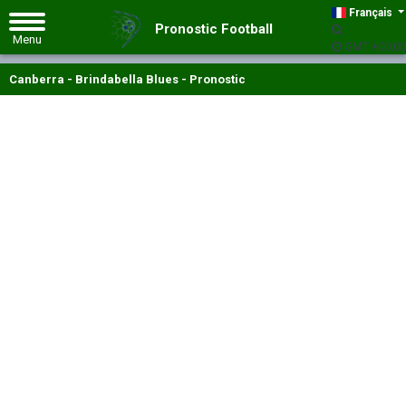
Français
Pronostic Football
GMT +00:00
Canberra - Brindabella Blues - Pronostic