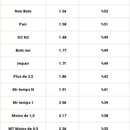
Non Buts
1.54
%52
Pair
1.58
%51
DC N2
1.48
%49
Buts oui
1.77
%49
Impair
1.71
%49
Plus de 2,5
1.86
%42
Mi-temps N
1.91
%41
Mi-temps 1
2.06
%39
Moins de 1,5
2.17
%38
MT Moins de 0,5
2.36
%33