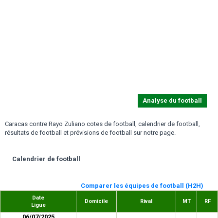
Analyse du football
Caracas contre Rayo Zuliano cotes de football, calendrier de football,
résultats de football et prévisions de football sur notre page.
Calendrier de football
Comparer les équipes de football (H2H)
Date
Domicile
Rival
MT
RF
Ligue
06/07/2025