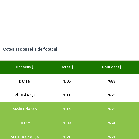
Cotes et conseils de football
Conseils
Cotes
Pour cent
DC 1N
1.05
%83
Plus de 1,5
1.11
%76
Moins de 3,5
1.14
%76
DC 12
1.09
%74
MT Plus de 0,5
1.21
%71