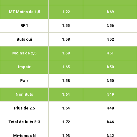
MT Moins de 1,5
1.22
%69
RF 1
1.55
%56
Buts oui
1.58
%52
Moins de 2,5
1.59
%51
Impair
1.65
%50
Pair
1.58
%50
Non Buts
1.64
%49
Plus de 2,5
1.64
%48
Total de buts 2-3
1.72
%46
Mi-temps N
1.93
%42