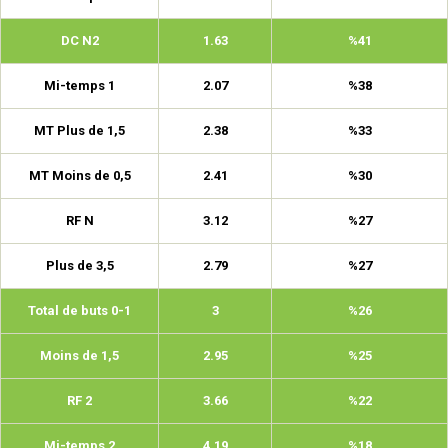
DC N2
1.63
%41
Mi-temps 1
2.07
%38
MT Plus de 1,5
2.38
%33
MT Moins de 0,5
2.41
%30
RF N
3.12
%27
Plus de 3,5
2.79
%27
Total de buts 0-1
3
%26
Moins de 1,5
2.95
%25
RF 2
3.66
%22
Mi-temps 2
4.19
%18