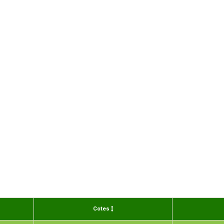
Cotes