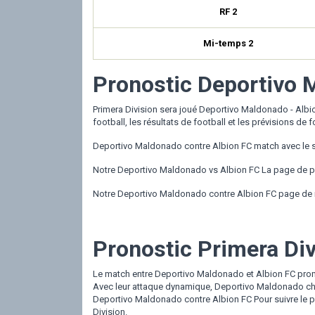
RF 2
Mi-temps 2
Pronostic Deportivo 
Primera Division sera joué Deportivo Maldonado - Albio
football, les résultats de football et les prévisions de 
Deportivo Maldonado contre Albion FC match avec le sy
Notre Deportivo Maldonado vs Albion FC La page de pré
Notre Deportivo Maldonado contre Albion FC page de ré
Pronostic Primera Div
Le match entre Deportivo Maldonado et Albion FC promet
Avec leur attaque dynamique, Deportivo Maldonado che
Deportivo Maldonado contre Albion FC Pour suivre le pr
Division.