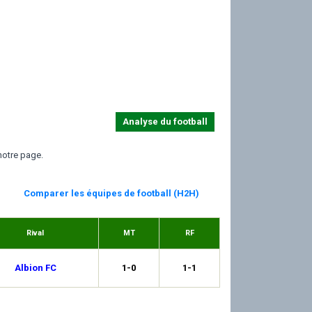
Analyse du football
notre page.
Comparer les équipes de football (H2H)
Rival
MT
RF
Albion FC
1-0
1-1