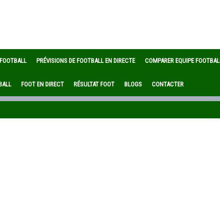
 FOOTBALL
PRÉVISIONS DE FOOTBALL EN DIRECTE
COMPARER EQUIPE FOOTBAL
BALL
FOOT EN DIRECT
RÉSULTAT FOOT
BLOGS
CONTACTER