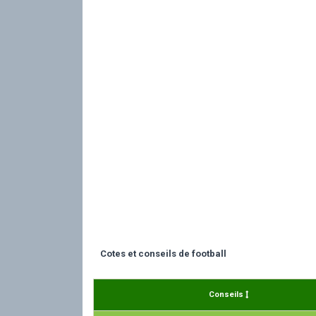
Cotes et conseils de football
Conseils