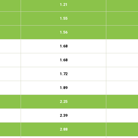
1.21
1.55
1.56
1.68
1.68
1.72
1.89
2.25
2.39
2.88