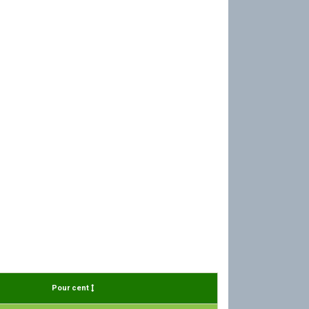
Pour cent