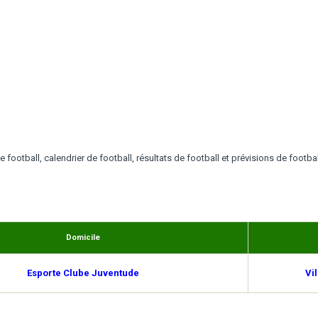
ootball, calendrier de football, résultats de football et prévisions de footbal
Domicile
Esporte Clube Juventude
Vi