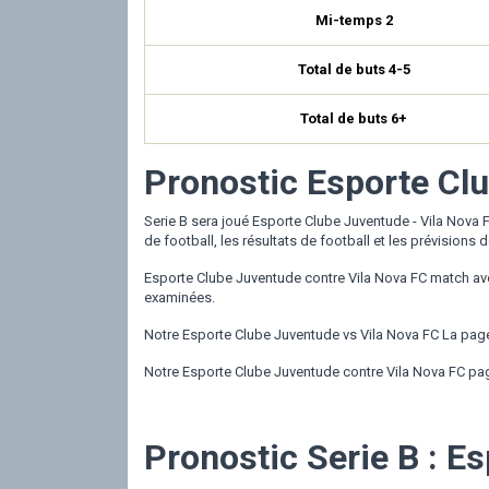
Mi-temps 2
Total de buts 4-5
Total de buts 6+
Pronostic Esporte Cl
Serie B sera joué Esporte Clube Juventude - Vila Nova 
de football, les résultats de football et les prévisions 
Esporte Clube Juventude contre Vila Nova FC match ave
examinées.
Notre Esporte Clube Juventude vs Vila Nova FC La page 
Notre Esporte Clube Juventude contre Vila Nova FC page
Pronostic Serie B : E