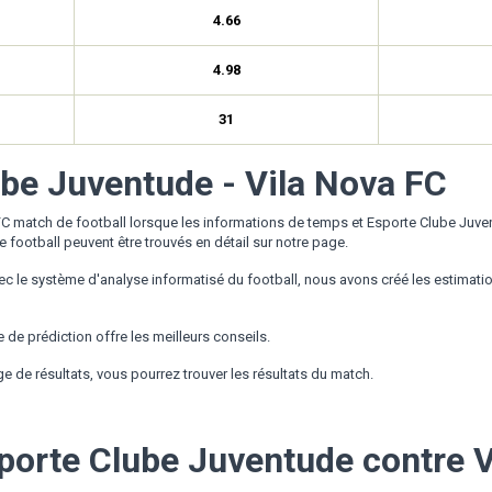
4.66
4.98
31
ube Juventude - Vila Nova FC
FC match de football lorsque les informations de temps et Esporte Clube Juvent
de football peuvent être trouvés en détail sur notre page.
c le système d'analyse informatisé du football, nous avons créé les estimati
de prédiction offre les meilleurs conseils.
 de résultats, vous pourrez trouver les résultats du match.
sporte Clube Juventude contre 