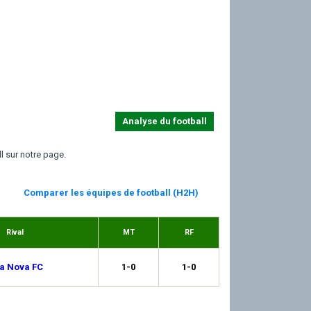
Analyse du football
l sur notre page.
Comparer les équipes de football (H2H)
Rival
MT
RF
la Nova FC
1-0
1-0