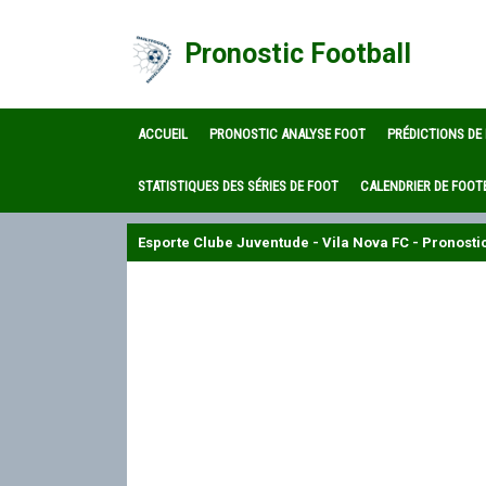
Pronostic Football
ACCUEIL
PRONOSTIC ANALYSE FOOT
PRÉDICTIONS DE
STATISTIQUES DES SÉRIES DE FOOT
CALENDRIER DE FOOT
Esporte Clube Juventude - Vila Nova FC - Pronosti