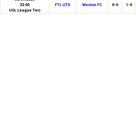
23:00
FTL UTD
Weston FC
0-0
1-0
USL League Two