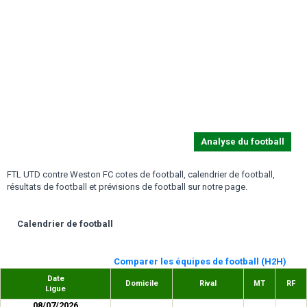
Analyse du football
FTL UTD contre Weston FC cotes de football, calendrier de football,
résultats de football et prévisions de football sur notre page.
Calendrier de football
Comparer les équipes de football (H2H)
Date
Domicile
Rival
MT
RF
Ligue
08/07/2026