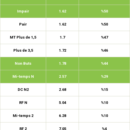
Impair
1.62
%50
Pair
1.62
%50
MT Plus de 1,5
1.7
%47
Plus de 3,5
1.72
%46
Non Buts
1.78
%44
Mi-temps N
2.57
%29
DC N2
2.68
%15
RF N
5.04
%10
Mi-temps 2
6.28
%10
RF 2
7.05
%4