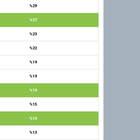
%29
%27
%23
%22
%19
%19
%19
%15
%14
%13