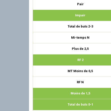
Pair
Impair
Total de buts 2-3
Mi-temps N
Plus de 2,5
RF 2
MT Moins de 0,5
RF N
Moins de 1,5
Total de buts 0-1