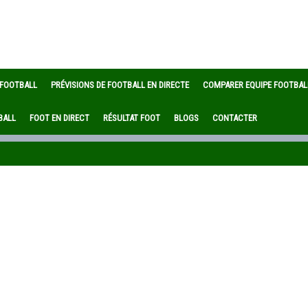
 FOOTBALL
PRÉVISIONS DE FOOTBALL EN DIRECTE
COMPARER EQUIPE FOOTBAL
BALL
FOOT EN DIRECT
RÉSULTAT FOOT
BLOGS
CONTACTER