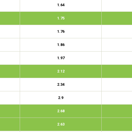
1.64
1.75
1.76
1.86
1.97
2.12
2.34
2.9
2.68
2.63