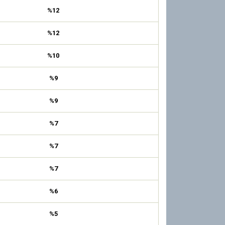
%12
%12
%10
%9
%9
%7
%7
%7
%6
%5