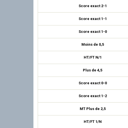
Score exact 2-1
Score exact 1-1
Score exact 1-0
Moins de 0,5
HT/FT N/1
Plus de 4,5
Score exact 0-0
Score exact 1-2
MT Plus de 2,5
HT/FT 1/N