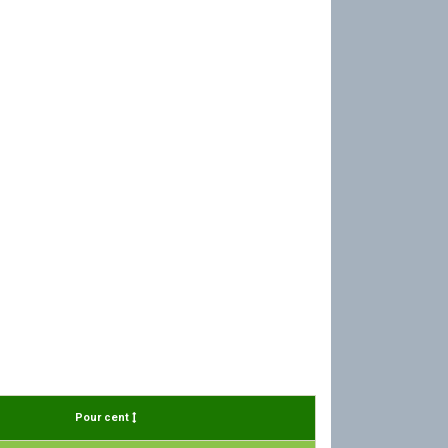
Pour cent