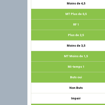
Moins de 4,5
MT Plus de 0,5
RF 1
Plus de 2,5
Moins de 3,5
MT Moins de 1,5
Mi-temps 1
Buts oui
Non Buts
Impair