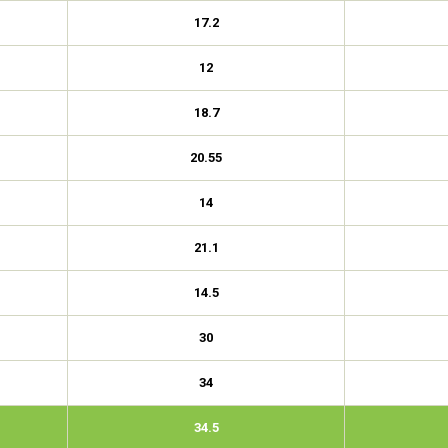
17.2
12
18.7
20.55
14
21.1
14.5
30
34
34.5