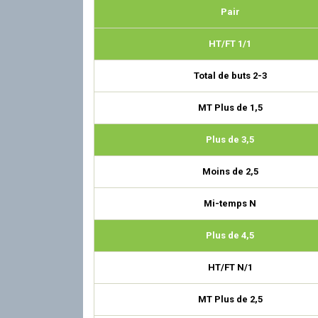
Pair
HT/FT 1/1
Total de buts 2-3
MT Plus de 1,5
Plus de 3,5
Moins de 2,5
Mi-temps N
Plus de 4,5
HT/FT N/1
MT Plus de 2,5