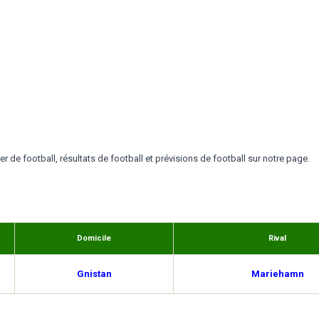
 de football, résultats de football et prévisions de football sur notre page.
Domicile
Rival
Gnistan
Mariehamn