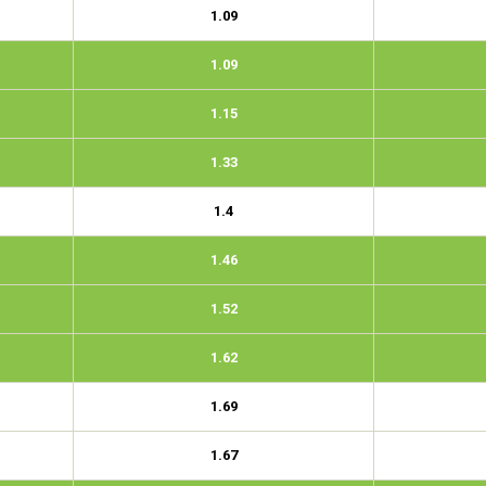
1.09
1.09
1.15
1.33
1.4
1.46
1.52
1.62
1.69
1.67