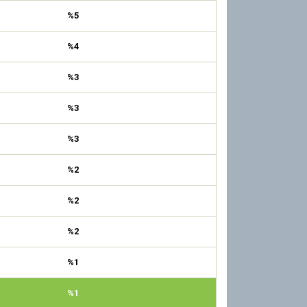
%5
%4
%3
%3
%3
%2
%2
%2
%1
%1