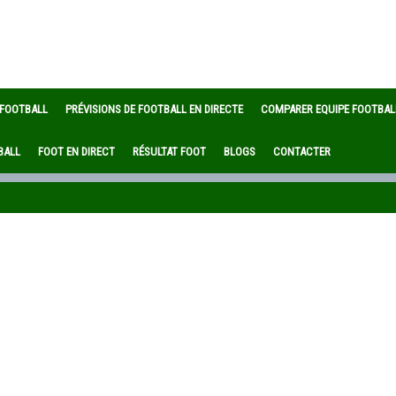
 FOOTBALL
PRÉVISIONS DE FOOTBALL EN DIRECTE
COMPARER EQUIPE FOOTBAL
BALL
FOOT EN DIRECT
RÉSULTAT FOOT
BLOGS
CONTACTER