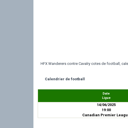
HFX Wanderers contre Cavalry cotes de football, calend
Calendrier de football
Date
Ligue
14/06/2025
19:00
Canadian Premier Leagu