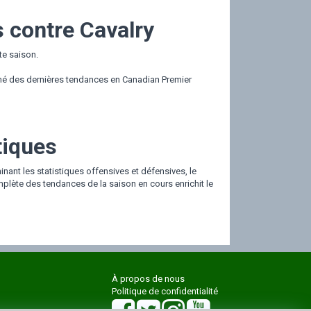
 contre Cavalry
te saison.
ormé des dernières tendances en Canadian Premier
tiques
nt les statistiques offensives et défensives, le
mplète des tendances de la saison en cours enrichit le
À propos de nous
Politique de confidentialité