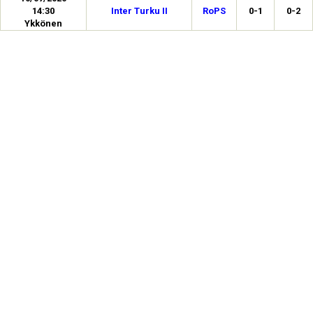
14:30
Inter Turku II
RoPS
0-1
0-2
Ykkönen